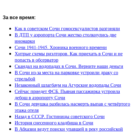
За все время:
Как в советском Сочи гомосексуалистов разгоняли
В ДТП у аэропорта Сочи жестко столкнулись две
иномарки
Сочи 1941-1945. Хроника военного времени
Хитрые схемы риэлторов. Как приехать в Сочи и не
попасть в обсерватор
Скандал на водопадах в Сочи. Верните наши деньги
В Сочи из-за места на парковке устроили драку со
стрельбой
Незаконный шлагбаум на Агурские водопады Сочи
Сейчас приедет ФСБ. Пьяная пассажирка устроила
дебош в аэропорту Сочи
В Сочи девушка разбилась насмерть выпав с четвёртого
этажа отеля
Назад в СССР. Гостиницы советского Сочи
История снесенного кладбища в Сочи
В Абхазии ведут поиски упавшей в реку российской