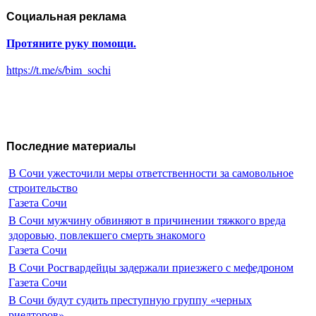
Социальная реклама
Протяните руку помощи.
https://t.me/s/bim_sochi
Последние материалы
В Сочи ужесточили меры ответственности за самовольное
строительство
Газета Сочи
В Сочи мужчину обвиняют в причинении тяжкого вреда
здоровью, повлекшего смерть знакомого
Газета Сочи
В Сочи Росгвардейцы задержали приезжего с мефедроном
Газета Сочи
В Сочи будут судить преступную группу «черных
риелторов»