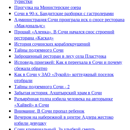
туристки
Прогулка на Министерские озера
Сочи в 90-х. Бандитские разборки с гастролерами
Администрация Сочи проиграла иск о сносе ресторана
«Макдональдс»
Прощай «Аленка». В Сочи начался снос строений
ресторана «Каскад»
История сочинских кораблекрушений
Тайны подземного Сочи
Заброшенный ресторан в лесу села Пластунка
Исповедь приезжей: Как я переехала в Сочи и почему
сбежала обратно
Как в Сочи у ЗАО «Лукойл» коттеджный поселок
отобрали
Тайны подземного Сочи - 2
Забытая история. Ахштырский храм в Сочи
Разъярённая толпа избила человека на авторынке
«Хайвей» в Сочи
Внимание. В Сочи пропал ребенок
Вечером на набережной в центре Адлера жестоко
избили девушку
Сочи криминальный. За улыбкой смерть