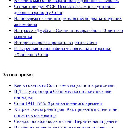
В Сочи в массовой аварии пострадали шесть человек
Сейчас приедет ФСБ. Пьяная пассажирка устроила
дебош в аэропорту Сочи
На побережье Сочи штормом вынесло два затонувших
автомобиля
На трассе «Джубга – Сочи» иномарка сбила 13-летнего
мальчика
История старого аэропорта в центре Сочи
Разъярённая толпа избила человека на авторынке
«Хайвей» в Сочи
За все время:
Как в советском Сочи гомосексуалистов разгоняли
В ДТП у аэропорта Сочи жестко столкнулись две
иномарки
Сочи 1941-1945. Хроника военного времени
Хитрые схемы риэлторов. Как приехать в Сочи и не
попасть в обсерватор
Скандал на водопадах в Сочи. Верните наши деньги
В Сочи из-за места на парковке устроили драку со