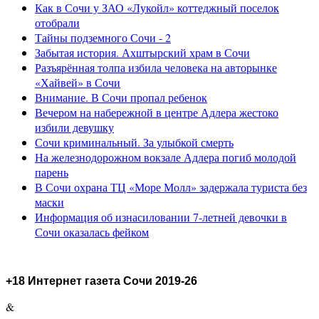
Как в Сочи у ЗАО «Лукойл» коттеджный поселок
отобрали
Тайны подземного Сочи - 2
Забытая история. Ахштырский храм в Сочи
Разъярённая толпа избила человека на авторынке
«Хайвей» в Сочи
Внимание. В Сочи пропал ребенок
Вечером на набережной в центре Адлера жестоко
избили девушку
Сочи криминальный. За улыбкой смерть
На железнодорожном вокзале Адлера погиб молодой
парень
В Сочи охрана ТЦ «Море Молл» задержала туриста без
маски
Информация об изнасиловании 7-летней девочки в
Сочи оказалась фейком
+18 Интернет газета Сочи 2019-26
&