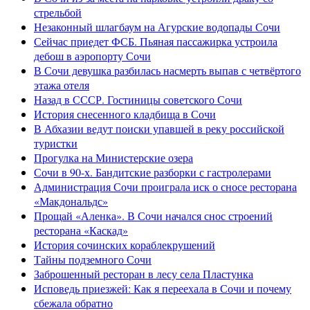
стрельбой
Незаконный шлагбаум на Агурские водопады Сочи
Сейчас приедет ФСБ. Пьяная пассажирка устроила
дебош в аэропорту Сочи
В Сочи девушка разбилась насмерть выпав с четвёртого
этажа отеля
Назад в СССР. Гостиницы советского Сочи
История снесенного кладбища в Сочи
В Абхазии ведут поиски упавшей в реку российской
туристки
Прогулка на Министерские озера
Сочи в 90-х. Бандитские разборки с гастролерами
Администрация Сочи проиграла иск о сносе ресторана
«Макдональдс»
Прощай «Аленка». В Сочи начался снос строений
ресторана «Каскад»
История сочинских кораблекрушений
Тайны подземного Сочи
Заброшенный ресторан в лесу села Пластунка
Исповедь приезжей: Как я переехала в Сочи и почему
сбежала обратно