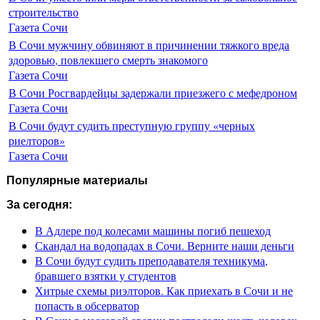
строительство
Газета Сочи
В Сочи мужчину обвиняют в причинении тяжкого вреда
здоровью, повлекшего смерть знакомого
Газета Сочи
В Сочи Росгвардейцы задержали приезжего с мефедроном
Газета Сочи
В Сочи будут судить преступную группу «черных
риелторов»
Газета Сочи
Популярные материалы
За сегодня:
В Адлере под колесами машины погиб пешеход
Скандал на водопадах в Сочи. Верните наши деньги
В Сочи будут судить преподавателя техникума,
бравшего взятки у студентов
Хитрые схемы риэлторов. Как приехать в Сочи и не
попасть в обсерватор