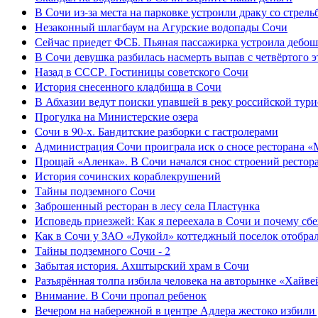
В Сочи из-за места на парковке устроили драку со стрель
Незаконный шлагбаум на Агурские водопады Сочи
Сейчас приедет ФСБ. Пьяная пассажирка устроила дебош
В Сочи девушка разбилась насмерть выпав с четвёртого э
Назад в СССР. Гостиницы советского Сочи
История снесенного кладбища в Сочи
В Абхазии ведут поиски упавшей в реку российской тури
Прогулка на Министерские озера
Сочи в 90-х. Бандитские разборки с гастролерами
Администрация Сочи проиграла иск о сносе ресторана «
Прощай «Аленка». В Сочи начался снос строений рестор
История сочинских кораблекрушений
Тайны подземного Сочи
Заброшенный ресторан в лесу села Пластунка
Исповедь приезжей: Как я переехала в Сочи и почему сб
Как в Сочи у ЗАО «Лукойл» коттеджный поселок отобра
Тайны подземного Сочи - 2
Забытая история. Ахштырский храм в Сочи
Разъярённая толпа избила человека на авторынке «Хайве
Внимание. В Сочи пропал ребенок
Вечером на набережной в центре Адлера жестоко избили