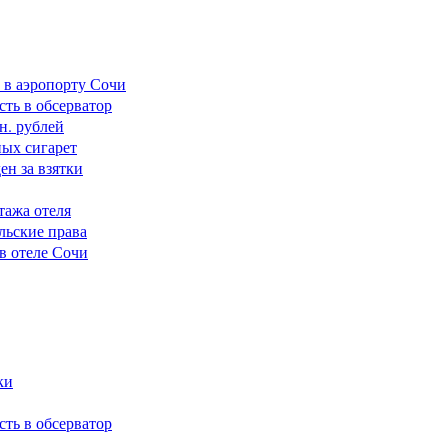
 в аэропорту Сочи
сть в обсерватор
н. рублей
ных сигарет
н за взятки
тажа отеля
льские права
в отеле Сочи
ки
сть в обсерватор