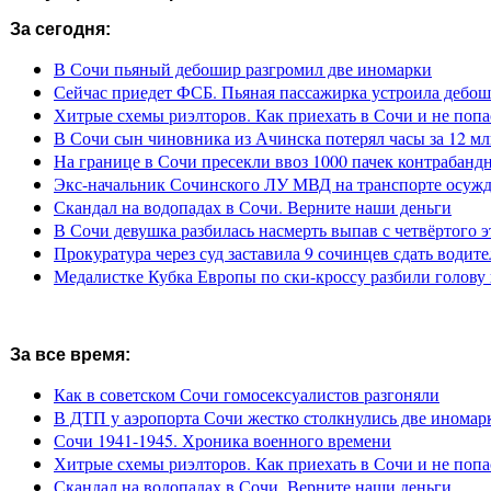
За сегодня:
В Сочи пьяный дебошир разгромил две иномарки
Сейчас приедет ФСБ. Пьяная пассажирка устроила дебош
Хитрые схемы риэлторов. Как приехать в Сочи и не попа
В Сочи сын чиновника из Ачинска потерял часы за 12 мл
На границе в Сочи пресекли ввоз 1000 пачек контрабанд
Экс-начальник Сочинского ЛУ МВД на транспорте осужде
Скандал на водопадах в Сочи. Верните наши деньги
В Сочи девушка разбилась насмерть выпав с четвёртого э
Прокуратура через суд заставила 9 сочинцев сдать водите
Медалистке Кубка Европы по ски-кроссу разбили голову 
За все время:
Как в советском Сочи гомосексуалистов разгоняли
В ДТП у аэропорта Сочи жестко столкнулись две иномар
Сочи 1941-1945. Хроника военного времени
Хитрые схемы риэлторов. Как приехать в Сочи и не попа
Скандал на водопадах в Сочи. Верните наши деньги