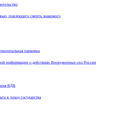
оительство
вью, повлекшего смерть знакомого
униципальная парковка
ной информации о действиях Вооруженных сил России
ания ВДВ
ги в доход государства