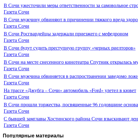
В Сочи ужесточили меры ответственности за самовольное стр
Газета Сочи
В Сочи мужчину обвиняют в причинении тяжкого вреда здоро
Газета Сочи
В Сочи Росгвардейцы задержали приезжего с мефедроном
Газета Сочи
В Сочи будут судить преступную группу «черных риелторов»
Газета Сочи
В Сочи на месте снесенного кинотеатра Спутник открылась м
Газета Сочи
В Сочи мужчина обвиняется в распространении заведомо лож
Газета Сочи
На трассе «Джубга – Сочи» автомобиль «Ford» улетел в кювет
Газета Сочи
В Сочи прошли торжества, посвященные 96 годовщине основ
Газета Сочи
С бывшей замглавы Хостинского района Сочи взыскивают день
Газета Сочи
Популярные материалы