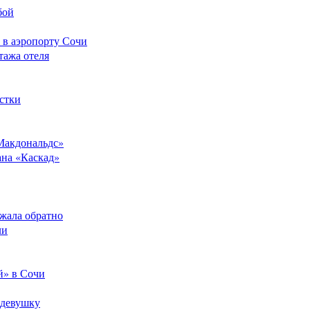
бой
 в аэропорту Сочи
тажа отеля
стки
Макдональдс»
ана «Каскад»
ежала обратно
ли
й» в Сочи
 девушку