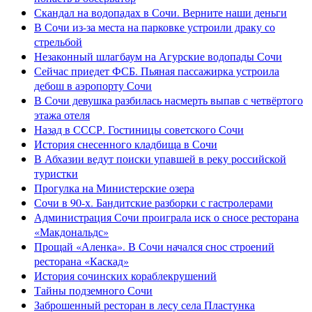
Скандал на водопадах в Сочи. Верните наши деньги
В Сочи из-за места на парковке устроили драку со
стрельбой
Незаконный шлагбаум на Агурские водопады Сочи
Сейчас приедет ФСБ. Пьяная пассажирка устроила
дебош в аэропорту Сочи
В Сочи девушка разбилась насмерть выпав с четвёртого
этажа отеля
Назад в СССР. Гостиницы советского Сочи
История снесенного кладбища в Сочи
В Абхазии ведут поиски упавшей в реку российской
туристки
Прогулка на Министерские озера
Сочи в 90-х. Бандитские разборки с гастролерами
Администрация Сочи проиграла иск о сносе ресторана
«Макдональдс»
Прощай «Аленка». В Сочи начался снос строений
ресторана «Каскад»
История сочинских кораблекрушений
Тайны подземного Сочи
Заброшенный ресторан в лесу села Пластунка