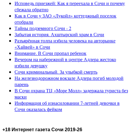
Исповедь приезжей: Как я переехала в Сочи и почему
сбежала обратно
Как в Сочи у ЗАО «Лукойл» коттеджный поселок
отобрали
Тайны подземного Сочи - 2
Забытая история. Ахштырский храм в Сочи
Разъярённая толпа избила человека на авторынке
«Хайвей» в Сочи
Внимание. В Сочи пропал ребенок
Вечером на набережной в центре Адлера жестоко
избили девушку
Сочи криминальный. За улыбкой смерть
На железнодорожном вокзале Адлера погиб молодой
парень
В Сочи охрана ТЦ «Море Молл» задержала туриста без
маски
Информация об изнасиловании 7-летней девочки в
Сочи оказалась фейком
+18 Интернет газета Сочи 2019-26