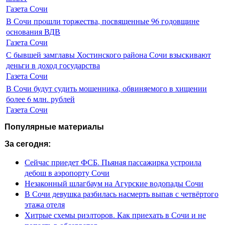
Газета Сочи
В Сочи прошли торжества, посвященные 96 годовщине
основания ВДВ
Газета Сочи
С бывшей замглавы Хостинского района Сочи взыскивают
деньги в доход государства
Газета Сочи
В Сочи будут судить мошенника, обвиняемого в хищении
более 6 млн. рублей
Газета Сочи
Популярные материалы
За сегодня:
Сейчас приедет ФСБ. Пьяная пассажирка устроила
дебош в аэропорту Сочи
Незаконный шлагбаум на Агурские водопады Сочи
В Сочи девушка разбилась насмерть выпав с четвёртого
этажа отеля
Хитрые схемы риэлторов. Как приехать в Сочи и не