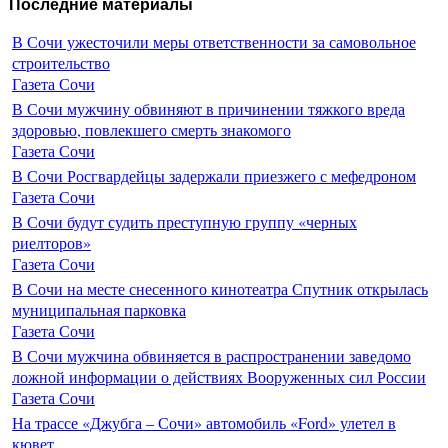
Последние материалы
В Сочи ужесточили меры ответственности за самовольное
строительство
Газета Сочи
В Сочи мужчину обвиняют в причинении тяжкого вреда
здоровью, повлекшего смерть знакомого
Газета Сочи
В Сочи Росгвардейцы задержали приезжего с мефедроном
Газета Сочи
В Сочи будут судить преступную группу «черных
риелторов»
Газета Сочи
В Сочи на месте снесенного кинотеатра Спутник открылась
муниципальная парковка
Газета Сочи
В Сочи мужчина обвиняется в распространении заведомо
ложной информации о действиях Вооруженных сил России
Газета Сочи
На трассе «Джубга – Сочи» автомобиль «Ford» улетел в
кювет