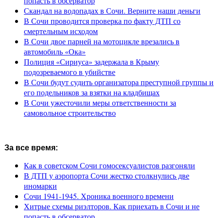
попасть в обсерватор
Скандал на водопадах в Сочи. Верните наши деньги
В Сочи проводится проверка по факту ДТП со
смертельным исходом
В Сочи двое парней на мотоцикле врезались в
автомобиль «Ока»
Полиция «Сириуса» задержала в Крыму
подозреваемого в убийстве
В Сочи будут судить организатора преступной группы и
его подельников за взятки на кладбищах
В Сочи ужесточили меры ответственности за
самовольное строительство
За все время:
Как в советском Сочи гомосексуалистов разгоняли
В ДТП у аэропорта Сочи жестко столкнулись две
иномарки
Сочи 1941-1945. Хроника военного времени
Хитрые схемы риэлторов. Как приехать в Сочи и не
попасть в обсерватор