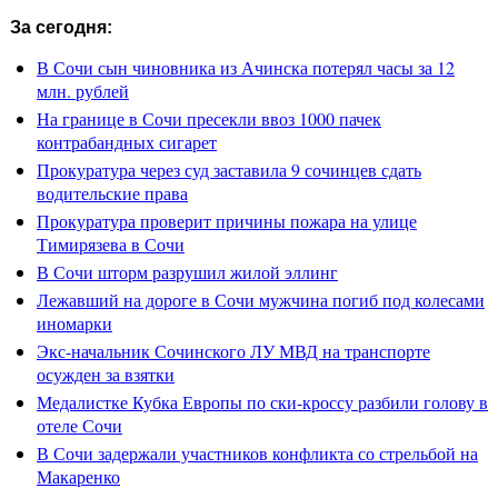
За сегодня:
В Сочи сын чиновника из Ачинска потерял часы за 12
млн. рублей
На границе в Сочи пресекли ввоз 1000 пачек
контрабандных сигарет
Прокуратура через суд заставила 9 сочинцев сдать
водительские права
Прокуратура проверит причины пожара на улице
Тимирязева в Сочи
В Сочи шторм разрушил жилой эллинг
Лежавший на дороге в Сочи мужчина погиб под колесами
иномарки
Экс-начальник Сочинского ЛУ МВД на транспорте
осужден за взятки
Медалистке Кубка Европы по ски-кроссу разбили голову в
отеле Сочи
В Сочи задержали участников конфликта со стрельбой на
Макаренко