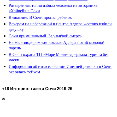
Разъярённая толпа избила человека на авторынке
«Хайвей» в Сочи
Внимание. В Сочи пропал ребенок
Вечером на набережной в центре Адлера жестоко избили
девушку
Сочи криминальный. За улыбкой смерть
На железнодорожном вокзале Адлера погиб молодой
парень
В Сочи охрана ТЦ «Море Молл» задержала туриста без
маски
Информация об изнасиловании 7-летней девочки в Сочи
оказалась фейком
+18 Интернет газета Сочи 2019-26
&