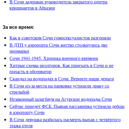
В Сочи задержан руководитель закрытого центра
кришнаитов в Абхазии
За все время:
Как в советском Сочи гомосексуалистов разгоняли
В ДТП у аэропорта Сочи жестко столкнулись две
иномарки
Сочи 1941-1945. Хроника военного времени
Хитрые схемы риэлторов. Как приехать в Сочи и не
попасть в обсерватор
Скандал на водопадах в Сочи. Верните наши деньги
В Сочи из-за места на парковке устроили драку со
стрельбой
Незаконный шлагбаум на Агурские водопады Сочи
Сейчас приедет ФСБ. Пьяная пассажирка устроила дебош
в аэропорту Сочи
В Сочи девушка разбилась насмерть выпав с четвёртого
этажа отеля