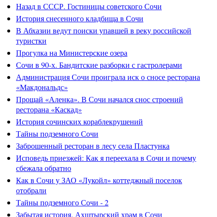
Назад в СССР. Гостиницы советского Сочи
История снесенного кладбища в Сочи
В Абхазии ведут поиски упавшей в реку российской
туристки
Прогулка на Министерские озера
Сочи в 90-х. Бандитские разборки с гастролерами
Администрация Сочи проиграла иск о сносе ресторана
«Макдональдс»
Прощай «Аленка». В Сочи начался снос строений
ресторана «Каскад»
История сочинских кораблекрушений
Тайны подземного Сочи
Заброшенный ресторан в лесу села Пластунка
Исповедь приезжей: Как я переехала в Сочи и почему
сбежала обратно
Как в Сочи у ЗАО «Лукойл» коттеджный поселок
отобрали
Тайны подземного Сочи - 2
Забытая история. Ахштырский храм в Сочи