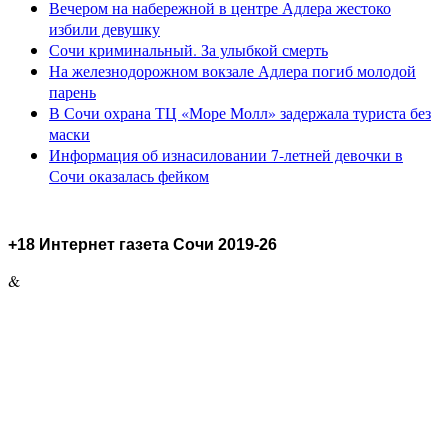
Вечером на набережной в центре Адлера жестоко
избили девушку
Сочи криминальный. За улыбкой смерть
На железнодорожном вокзале Адлера погиб молодой
парень
В Сочи охрана ТЦ «Море Молл» задержала туриста без
маски
Информация об изнасиловании 7-летней девочки в
Сочи оказалась фейком
+18 Интернет газета Сочи 2019-26
&