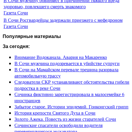
В Сочи мужчину обвиняют в причинении тяжкого вреда
здоровью, повлекшего смерть знакомого
Газета Сочи
В Сочи Росгвардейцы задержали приезжего с мефедроном
Газета Сочи
Популярные материалы
За сегодня:
Внимание Водоканала. Авария на Макаренко
В Сочи мужчина подозревается в убийстве супруги
В Сочи на Мамайском перевале трещина разорвала
автомобильную трассу
Следователи СКР устанавливают обстоятельства гибели
подростка в реке Сочи
Сочинка фиктивно зарегистрировала в малосемейке 6
иностранцев
Забытое старое. Истории эпидемий. Гонконгский грипп
История крепости Святого Духа в Сочи
Золото Ажека. Повесть из жизни старателей Сочи
Сочинские спасатели освободили водителя
перевернувшегося экскаватора