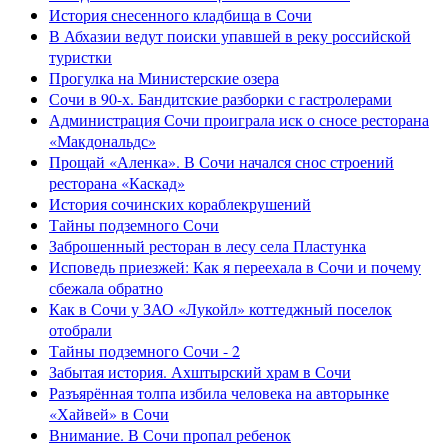
История снесенного кладбища в Сочи
В Абхазии ведут поиски упавшей в реку российской
туристки
Прогулка на Министерские озера
Сочи в 90-х. Бандитские разборки с гастролерами
Администрация Сочи проиграла иск о сносе ресторана
«Макдональдс»
Прощай «Аленка». В Сочи начался снос строений
ресторана «Каскад»
История сочинских кораблекрушений
Тайны подземного Сочи
Заброшенный ресторан в лесу села Пластунка
Исповедь приезжей: Как я переехала в Сочи и почему
сбежала обратно
Как в Сочи у ЗАО «Лукойл» коттеджный поселок
отобрали
Тайны подземного Сочи - 2
Забытая история. Ахштырский храм в Сочи
Разъярённая толпа избила человека на авторынке
«Хайвей» в Сочи
Внимание. В Сочи пропал ребенок