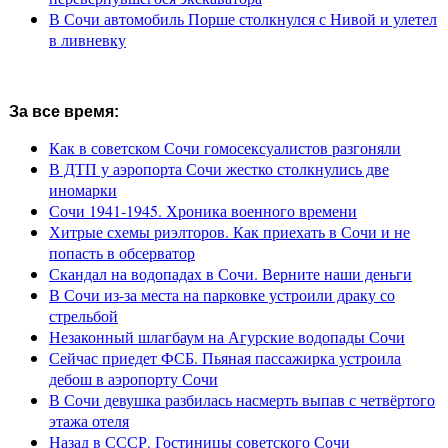
В Сочи автомобиль Порше столкнулся с Нивой и улетел
в ливневку
За все время:
Как в советском Сочи гомосексуалистов разгоняли
В ДТП у аэропорта Сочи жестко столкнулись две
иномарки
Сочи 1941-1945. Хроника военного времени
Хитрые схемы риэлторов. Как приехать в Сочи и не
попасть в обсерватор
Скандал на водопадах в Сочи. Верните наши деньги
В Сочи из-за места на парковке устроили драку со
стрельбой
Незаконный шлагбаум на Агурские водопады Сочи
Сейчас приедет ФСБ. Пьяная пассажирка устроила
дебош в аэропорту Сочи
В Сочи девушка разбилась насмерть выпав с четвёртого
этажа отеля
Назад в СССР. Гостиницы советского Сочи