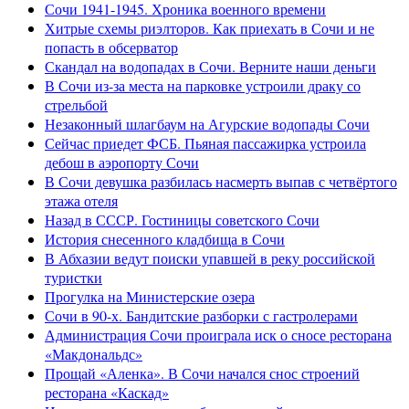
Сочи 1941-1945. Хроника военного времени
Хитрые схемы риэлторов. Как приехать в Сочи и не
попасть в обсерватор
Скандал на водопадах в Сочи. Верните наши деньги
В Сочи из-за места на парковке устроили драку со
стрельбой
Незаконный шлагбаум на Агурские водопады Сочи
Сейчас приедет ФСБ. Пьяная пассажирка устроила
дебош в аэропорту Сочи
В Сочи девушка разбилась насмерть выпав с четвёртого
этажа отеля
Назад в СССР. Гостиницы советского Сочи
История снесенного кладбища в Сочи
В Абхазии ведут поиски упавшей в реку российской
туристки
Прогулка на Министерские озера
Сочи в 90-х. Бандитские разборки с гастролерами
Администрация Сочи проиграла иск о сносе ресторана
«Макдональдс»
Прощай «Аленка». В Сочи начался снос строений
ресторана «Каскад»