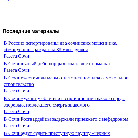
Последние материалы
В Россию депортированы два сочинских мошенника,
обманувшие граждан на 88 млн. рублей
Газета Сочи
В Сочи пьяный дебошир разгромил две иномарки
Газета Сочи
В Сочи ужесточили меры ответственности за самовольное
строительство
Газета Сочи
В Сочи мужчину обвиняют в причинении тяжкого вреда
здоровью, повлекшего смерть знакомого
Газета Сочи
В Сочи Росгвардейцы задержали приезжего с мефедроном
Газета Сочи
В Сочи будут судить преступную группу «черных