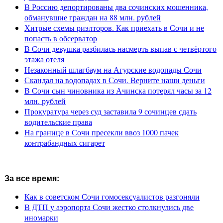
В Россию депортированы два сочинских мошенника,
обманувшие граждан на 88 млн. рублей
Хитрые схемы риэлторов. Как приехать в Сочи и не
попасть в обсерватор
В Сочи девушка разбилась насмерть выпав с четвёртого
этажа отеля
Незаконный шлагбаум на Агурские водопады Сочи
Скандал на водопадах в Сочи. Верните наши деньги
В Сочи сын чиновника из Ачинска потерял часы за 12
млн. рублей
Прокуратура через суд заставила 9 сочинцев сдать
водительские права
На границе в Сочи пресекли ввоз 1000 пачек
контрабандных сигарет
За все время:
Как в советском Сочи гомосексуалистов разгоняли
В ДТП у аэропорта Сочи жестко столкнулись две
иномарки