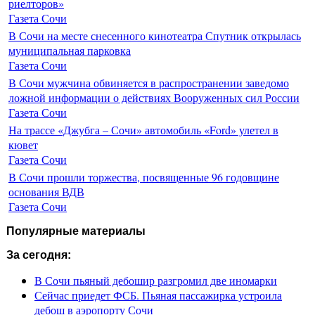
риелторов»
Газета Сочи
В Сочи на месте снесенного кинотеатра Спутник открылась
муниципальная парковка
Газета Сочи
В Сочи мужчина обвиняется в распространении заведомо
ложной информации о действиях Вооруженных сил России
Газета Сочи
На трассе «Джубга – Сочи» автомобиль «Ford» улетел в
кювет
Газета Сочи
В Сочи прошли торжества, посвященные 96 годовщине
основания ВДВ
Газета Сочи
Популярные материалы
За сегодня:
В Сочи пьяный дебошир разгромил две иномарки
Сейчас приедет ФСБ. Пьяная пассажирка устроила
дебош в аэропорту Сочи