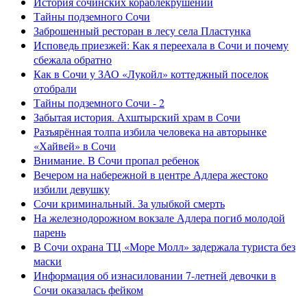
История сочинских кораблекрушений
Тайны подземного Сочи
Заброшенный ресторан в лесу села Пластунка
Исповедь приезжей: Как я переехала в Сочи и почему
сбежала обратно
Как в Сочи у ЗАО «Лукойл» коттеджный поселок
отобрали
Тайны подземного Сочи - 2
Забытая история. Ахштырский храм в Сочи
Разъярённая толпа избила человека на авторынке
«Хайвей» в Сочи
Внимание. В Сочи пропал ребенок
Вечером на набережной в центре Адлера жестоко
избили девушку
Сочи криминальный. За улыбкой смерть
На железнодорожном вокзале Адлера погиб молодой
парень
В Сочи охрана ТЦ «Море Молл» задержала туриста без
маски
Информация об изнасиловании 7-летней девочки в
Сочи оказалась фейком