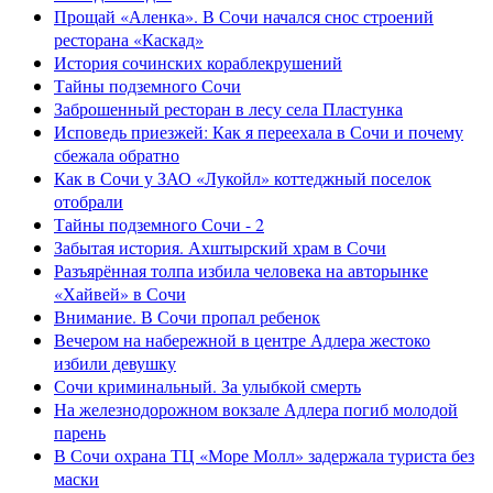
Прощай «Аленка». В Сочи начался снос строений
ресторана «Каскад»
История сочинских кораблекрушений
Тайны подземного Сочи
Заброшенный ресторан в лесу села Пластунка
Исповедь приезжей: Как я переехала в Сочи и почему
сбежала обратно
Как в Сочи у ЗАО «Лукойл» коттеджный поселок
отобрали
Тайны подземного Сочи - 2
Забытая история. Ахштырский храм в Сочи
Разъярённая толпа избила человека на авторынке
«Хайвей» в Сочи
Внимание. В Сочи пропал ребенок
Вечером на набережной в центре Адлера жестоко
избили девушку
Сочи криминальный. За улыбкой смерть
На железнодорожном вокзале Адлера погиб молодой
парень
В Сочи охрана ТЦ «Море Молл» задержала туриста без
маски