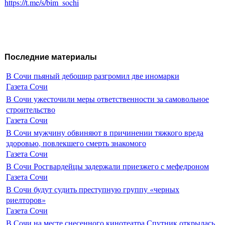
https://t.me/s/bim_sochi
Последние материалы
В Сочи пьяный дебошир разгромил две иномарки
Газета Сочи
В Сочи ужесточили меры ответственности за самовольное
строительство
Газета Сочи
В Сочи мужчину обвиняют в причинении тяжкого вреда
здоровью, повлекшего смерть знакомого
Газета Сочи
В Сочи Росгвардейцы задержали приезжего с мефедроном
Газета Сочи
В Сочи будут судить преступную группу «черных
риелторов»
Газета Сочи
В Сочи на месте снесенного кинотеатра Спутник открылась