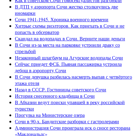
Как в советском Сочи гомосексуалистов разгоняли
В ДТП у аэропорта Сочи жестко столкнулись две
иномарки
Сочи 1941-1945. Хроника военного времени
Хитрые схемы риэлторов. Как приехать в Сочи и не
попасть в обсерватор
Скандал на водопадах в Сочи. Верните наши деньги
В Сочи из-за места на парковке устроили драку со
стрельбой
Незаконный шлагбаум на Агурские водопады Сочи
Сейчас приедет ФСБ. Пьяная пассажирка устроила
дебош в аэропорту Сочи
В Сочи девушка разбилась насмерть выпав с четвёртого
этажа отеля
Назад в СССР. Гостиницы советского Сочи
История снесенного кладбища в Сочи
В Абхазии ведут поиски упавшей в реку российской
туристки
Прогулка на Министерские озера
Сочи в 90-х. Бандитские разборки с гастролерами
Администрация Сочи проиграла иск о сносе ресторана
«Макдональдс»