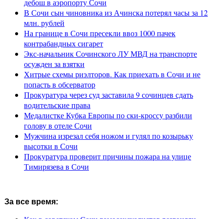
дебош в аэропорту Сочи
В Сочи сын чиновника из Ачинска потерял часы за 12
млн. рублей
На границе в Сочи пресекли ввоз 1000 пачек
контрабандных сигарет
Экс-начальник Сочинского ЛУ МВД на транспорте
осужден за взятки
Хитрые схемы риэлторов. Как приехать в Сочи и не
попасть в обсерватор
Прокуратура через суд заставила 9 сочинцев сдать
водительские права
Медалистке Кубка Европы по ски-кроссу разбили
голову в отеле Сочи
Мужчина изрезал себя ножом и гулял по козырьку
высотки в Сочи
Прокуратура проверит причины пожара на улице
Тимирязева в Сочи
За все время: