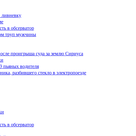
в ливневку
ме
сть в обсерватор
ом труп мужчины
после проигрыша суда за землю Сириуса
ки
23 пьяных водителя
ика, разбившего стекло в электропоезде
ки
сть в обсерватор