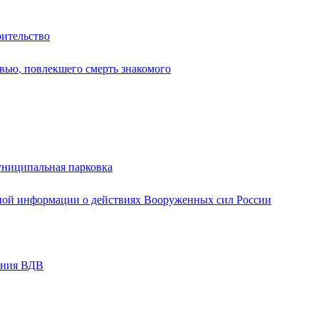
оительство
вью, повлекшего смерть знакомого
униципальная парковка
ной информации о действиях Вооруженных сил России
ания ВДВ