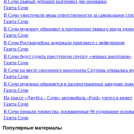
В Сочи пьяный дебошир разгромил две иномарки
Газета Сочи
В Сочи ужесточили меры ответственности за самовольное стр
Газета Сочи
В Сочи мужчину обвиняют в причинении тяжкого вреда здоро
Газета Сочи
В Сочи Росгвардейцы задержали приезжего с мефедроном
Газета Сочи
В Сочи будут судить преступную группу «черных риелторов»
Газета Сочи
В Сочи на месте снесенного кинотеатра Спутник открылась м
Газета Сочи
В Сочи мужчина обвиняется в распространении заведомо лож
Газета Сочи
На трассе «Джубга – Сочи» автомобиль «Ford» улетел в кювет
Газета Сочи
В Сочи прошли торжества, посвященные 96 годовщине основ
Газета Сочи
Популярные материалы