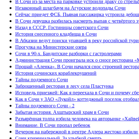
В Сочи из-за места на парковке устроили драку со стрель
Незаконный шлагбаум на Агурские водопады Сочи
Сейчас приедет ФСБ. Пьяная пассажирка устроила дебош
В Сочи девушка разбилась насмерть выпав с четвёртого э
Назад в СССР. Гостиницы советского Сочи
История снесенного кладбища в Сочи
В Абхазии ведут поиски упавшей в реку российской тури
Прогулка на Министерские озера
Сочи в 90-х. Бандитские разборки с гастролерами
Администрация Сочи проиграла иск о сносе ресторана «
Прощай «Аленка». В Сочи начался снос строений рестор
История сочинских кораблекрушений
Тайны подземного Сочи
Заброшенный ресторан в лесу села Пластунка
Исповедь приезжей: Как я переехала в Сочи и почему сб
Как в Сочи у ЗАО «Лукойл» коттеджный поселок отобра
Тайны подземного Сочи - 2
Забытая история. Ахштырский храм в Сочи
Разъярённая толпа избила человека на авторынке «Хайве
Внимание. В Сочи пропал ребенок
Вечером на набережной в центре Адлера жестоко избили
Сочи криминальный. За улыбкой смерть