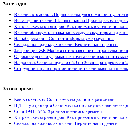
За сегодня:
В Сочи автомобиль Порше столкнулся с Нивой и улетел 
Исчезнувший Сочи. Шашлычная на Пролетарском подъе
Хитрые схемы риэлторов. Как приехать в Сочи и не попа
В Сочи обнаружили зажатый между эвакуатором и джип
На набережной в Сочи от инфаркта умер мужчина
Скандал на водопадах в Сочи. Верните наши деньги
Застройщик ЖК Mantera готов завершить строительство 
Огромное дерево угрожает жителям сочинской пятиэтаж
На дорогах Сочи за неделю с 20 по 26 января задержали 
Сотрудники транспортной полиции Сочи выявили школьн
За все время:
Как в советском Сочи гомосексуалистов разгоняли
В ДТП у аэропорта Сочи жестко столкнулись две иномар
Сочи 1941-1945. Хроника военного времени
Хитрые схемы риэлторов. Как приехать в Сочи и не попа
Скандал на водопадах в Сочи. Верните наши деньги