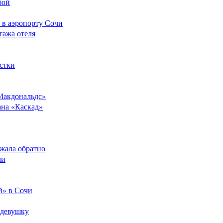
бой
 в аэропорту Сочи
тажа отеля
стки
Макдональдс»
ана «Каскад»
ежала обратно
ли
й» в Сочи
 девушку