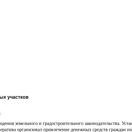
ых участков
и
дения земельного и градостроительного законодательства. Уста
ператива организовал привлечение денежных средств граждан по