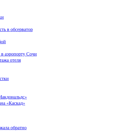
ки
сть в обсерватор
бой
 в аэропорту Сочи
тажа отеля
стки
Макдональдс»
ана «Каскад»
ежала обратно