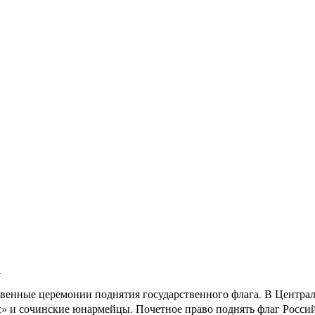
и
твенные церемонии поднятия государственного флага. В Центра
с» и сочинские юнармейцы. Почетное право поднять флаг Рос