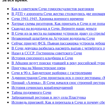
За все время:
Как в советском Сочи гомосексуалистов разгоняли
В ДТП у аэропорта Сочи жестко столкнулись две иномар
Сочи 1941-1945. Хроника военного времени
Хитрые схемы риэлторов. Как приехать в Сочи и не попа
Скандал на водопадах в Сочи. Верните наши деньги
В Сочи из-за места на парковке устроили драку со стрель
Незаконный шлагбаум на Агурские водопады Сочи
Сейчас приедет ФСБ. Пьяная пассажирка устроила дебош
В Сочи девушка разбилась насмерть выпав с четвёртого э
Назад в СССР. Гостиницы советского Сочи
История снесенного кладбища в Сочи
В Абхазии ведут поиски упавшей в реку российской тури
Прогулка на Министерские озера
Сочи в 90-х. Бандитские разборки с гастролерами
Администрация Сочи проиграла иск о сносе ресторана «
Прощай «Аленка». В Сочи начался снос строений рестор
История сочинских кораблекрушений
Тайны подземного Сочи
Заброшенный ресторан в лесу села Пластунка
Исповедь приезжей: Как я переехала в Сочи и почему сб