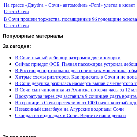
На трассе «Джубга – Сочи» автомобиль «Ford» улетел в кювет
Газета Сочи
В Сочи прошли торжества, посвященные 96 годовщине основ
Газета Сочи
Популярные материалы
За сегодня:
В Сочи пьяный дебошир разгромил две иномарки
Сейчас приедет ФСБ. Пьяная пассажирка устроила дебош
В Россию депортированы два сочинских мошенника, обм
Хитрые схемы риэлторов. Как приехать в Сочи и не попа
В Сочи девушка разбилась насмерть выпав с четвёртого э
В Сочи сын чиновника из Ачинска потерял часы за 12 мл
Прокуратура через суд заставила 9 сочинцев сдать водите
На границе в Сочи пресекли ввоз 1000 пачек контрабанд
Незаконный шлагбаум на Агурские водопады Сочи
Скандал на водопадах в Сочи. Верните наши деньги