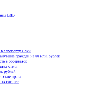
ания ВДВ
 в аэропорту Сочи
анувшие граждан на 88 млн. рублей
сть в обсерватор
тажа отеля
н. рублей
льские права
ных сигарет