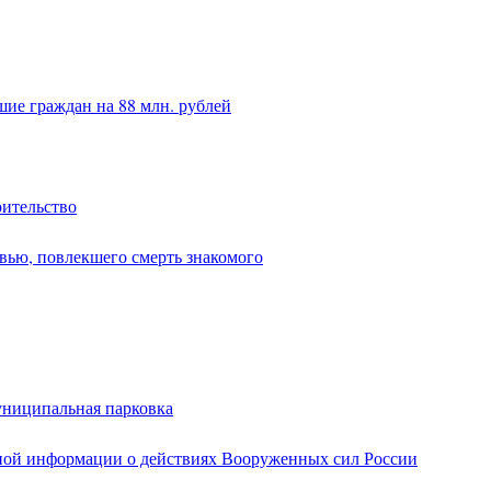
ие граждан на 88 млн. рублей
оительство
вью, повлекшего смерть знакомого
униципальная парковка
ной информации о действиях Вооруженных сил России