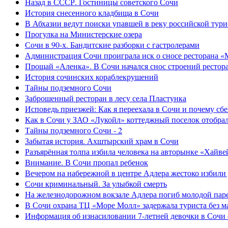
Назад в СССР. Гостиницы советского Сочи
История снесенного кладбища в Сочи
В Абхазии ведут поиски упавшей в реку российской тури
Прогулка на Министерские озера
Сочи в 90-х. Бандитские разборки с гастролерами
Администрация Сочи проиграла иск о сносе ресторана «
Прощай «Аленка». В Сочи начался снос строений рестор
История сочинских кораблекрушений
Тайны подземного Сочи
Заброшенный ресторан в лесу села Пластунка
Исповедь приезжей: Как я переехала в Сочи и почему сб
Как в Сочи у ЗАО «Лукойл» коттеджный поселок отобра
Тайны подземного Сочи - 2
Забытая история. Ахштырский храм в Сочи
Разъярённая толпа избила человека на авторынке «Хайве
Внимание. В Сочи пропал ребенок
Вечером на набережной в центре Адлера жестоко избили
Сочи криминальный. За улыбкой смерть
На железнодорожном вокзале Адлера погиб молодой пар
В Сочи охрана ТЦ «Море Молл» задержала туриста без м
Информация об изнасиловании 7-летней девочки в Сочи 