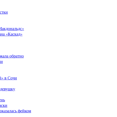
стки
Макдональдс»
ана «Каскад»
ежала обратно
ли
й» в Сочи
 девушку
ень
аски
оказалась фейком