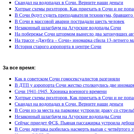
Скандал на водопадах в Сочи. Верните наши деньги
Хитрые схемы риэлторов. Как приехать в Сочи и не попа
В Сочи будут судить преподавателя техникума, бравшего 
В Сочи в массовой аварии пострадали шесть человек
Незаконный шлагбаум на Агурские водопады Сочи
На побережье Сочи штормом вынесло два затонувших ав
На трассе «Джубга – Сочи» иномарка сбила 13-летнего м
История старого аэропорта в центре Сочи
За все время:
Как в советском Сочи гомосексуалистов разгоняли
В ДТП у аэропорта Сочи жестко столкнулись две иномар
Сочи 1941-1945. Хроника военного времени
Хитрые схемы риэлторов. Как приехать в Сочи и не попа
Скандал на водопадах в Сочи. Верните наши деньги
В Сочи из-за места на парковке устроили драку со стрель
Незаконный шлагбаум на Агурские водопады Сочи
Сейчас приедет ФСБ. Пьяная пассажирка устроила дебош
В Сочи девушка разбилась насмерть выпав с четвёртого э