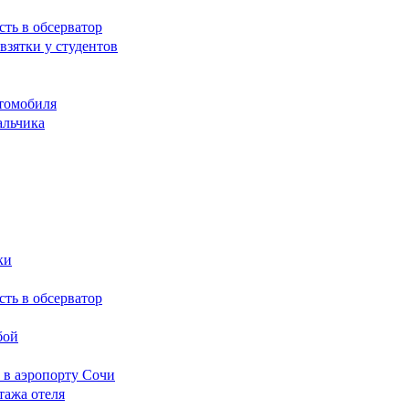
сть в обсерватор
взятки у студентов
томобиля
альчика
ки
сть в обсерватор
бой
 в аэропорту Сочи
тажа отеля