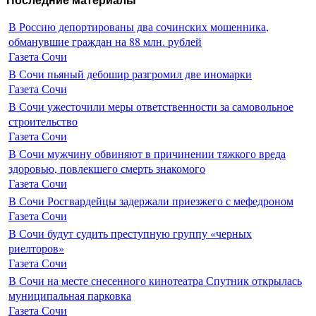
Последние материалы
В Россию депортированы два сочинских мошенника,
обманувшие граждан на 88 млн. рублей
Газета Сочи
В Сочи пьяный дебошир разгромил две иномарки
Газета Сочи
В Сочи ужесточили меры ответственности за самовольное
строительство
Газета Сочи
В Сочи мужчину обвиняют в причинении тяжкого вреда
здоровью, повлекшего смерть знакомого
Газета Сочи
В Сочи Росгвардейцы задержали приезжего с мефедроном
Газета Сочи
В Сочи будут судить преступную группу «черных
риелторов»
Газета Сочи
В Сочи на месте снесенного кинотеатра Спутник открылась
муниципальная парковка
Газета Сочи