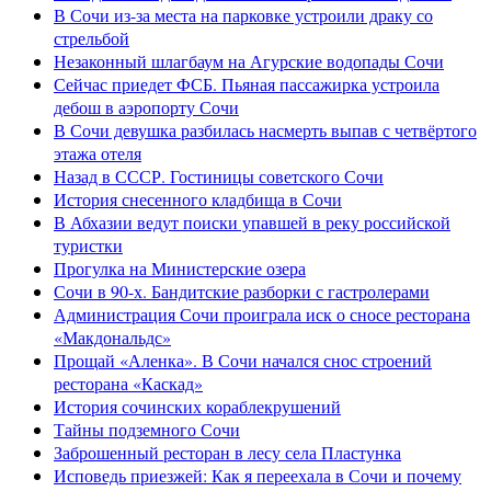
В Сочи из-за места на парковке устроили драку со
стрельбой
Незаконный шлагбаум на Агурские водопады Сочи
Сейчас приедет ФСБ. Пьяная пассажирка устроила
дебош в аэропорту Сочи
В Сочи девушка разбилась насмерть выпав с четвёртого
этажа отеля
Назад в СССР. Гостиницы советского Сочи
История снесенного кладбища в Сочи
В Абхазии ведут поиски упавшей в реку российской
туристки
Прогулка на Министерские озера
Сочи в 90-х. Бандитские разборки с гастролерами
Администрация Сочи проиграла иск о сносе ресторана
«Макдональдс»
Прощай «Аленка». В Сочи начался снос строений
ресторана «Каскад»
История сочинских кораблекрушений
Тайны подземного Сочи
Заброшенный ресторан в лесу села Пластунка
Исповедь приезжей: Как я переехала в Сочи и почему