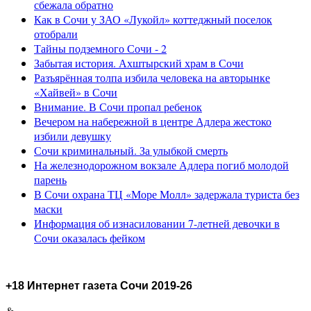
сбежала обратно
Как в Сочи у ЗАО «Лукойл» коттеджный поселок
отобрали
Тайны подземного Сочи - 2
Забытая история. Ахштырский храм в Сочи
Разъярённая толпа избила человека на авторынке
«Хайвей» в Сочи
Внимание. В Сочи пропал ребенок
Вечером на набережной в центре Адлера жестоко
избили девушку
Сочи криминальный. За улыбкой смерть
На железнодорожном вокзале Адлера погиб молодой
парень
В Сочи охрана ТЦ «Море Молл» задержала туриста без
маски
Информация об изнасиловании 7-летней девочки в
Сочи оказалась фейком
+18 Интернет газета Сочи 2019-26
&