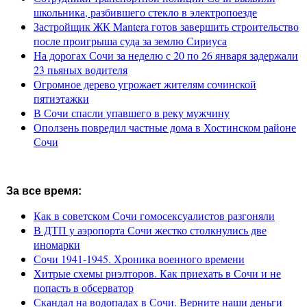
школьника, разбившего стекло в электропоезде
Застройщик ЖК Mantera готов завершить строительство
после проигрыша суда за землю Сириуса
На дорогах Сочи за неделю с 20 по 26 января задержали
23 пьяных водителя
Огромное дерево угрожает жителям сочинской
пятиэтажки
В Сочи спасли упавшего в реку мужчину
Оползень повредил частные дома в Хостинском районе
Сочи
За все время:
Как в советском Сочи гомосексуалистов разгоняли
В ДТП у аэропорта Сочи жестко столкнулись две
иномарки
Сочи 1941-1945. Хроника военного времени
Хитрые схемы риэлторов. Как приехать в Сочи и не
попасть в обсерватор
Скандал на водопадах в Сочи. Верните наши деньги