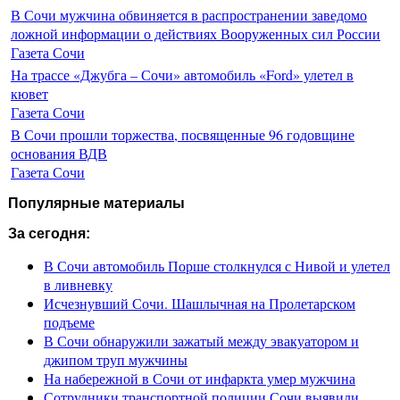
В Сочи мужчина обвиняется в распространении заведомо
ложной информации о действиях Вооруженных сил России
Газета Сочи
На трассе «Джубга – Сочи» автомобиль «Ford» улетел в
кювет
Газета Сочи
В Сочи прошли торжества, посвященные 96 годовщине
основания ВДВ
Газета Сочи
Популярные материалы
За сегодня:
В Сочи автомобиль Порше столкнулся с Нивой и улетел
в ливневку
Исчезнувший Сочи. Шашлычная на Пролетарском
подъеме
В Сочи обнаружили зажатый между эвакуатором и
джипом труп мужчины
На набережной в Сочи от инфаркта умер мужчина
Сотрудники транспортной полиции Сочи выявили