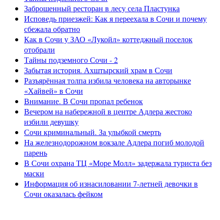
Заброшенный ресторан в лесу села Пластунка
Исповедь приезжей: Как я переехала в Сочи и почему
сбежала обратно
Как в Сочи у ЗАО «Лукойл» коттеджный поселок
отобрали
Тайны подземного Сочи - 2
Забытая история. Ахштырский храм в Сочи
Разъярённая толпа избила человека на авторынке
«Хайвей» в Сочи
Внимание. В Сочи пропал ребенок
Вечером на набережной в центре Адлера жестоко
избили девушку
Сочи криминальный. За улыбкой смерть
На железнодорожном вокзале Адлера погиб молодой
парень
В Сочи охрана ТЦ «Море Молл» задержала туриста без
маски
Информация об изнасиловании 7-летней девочки в
Сочи оказалась фейком