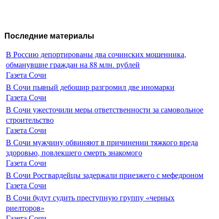
Последние материалы
В Россию депортированы два сочинских мошенника,
обманувшие граждан на 88 млн. рублей
Газета Сочи
В Сочи пьяный дебошир разгромил две иномарки
Газета Сочи
В Сочи ужесточили меры ответственности за самовольное
строительство
Газета Сочи
В Сочи мужчину обвиняют в причинении тяжкого вреда
здоровью, повлекшего смерть знакомого
Газета Сочи
В Сочи Росгвардейцы задержали приезжего с мефедроном
Газета Сочи
В Сочи будут судить преступную группу «черных
риелторов»
Газета Сочи