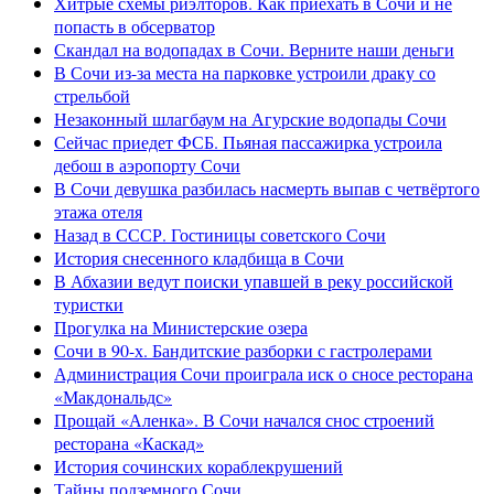
Хитрые схемы риэлторов. Как приехать в Сочи и не
попасть в обсерватор
Скандал на водопадах в Сочи. Верните наши деньги
В Сочи из-за места на парковке устроили драку со
стрельбой
Незаконный шлагбаум на Агурские водопады Сочи
Сейчас приедет ФСБ. Пьяная пассажирка устроила
дебош в аэропорту Сочи
В Сочи девушка разбилась насмерть выпав с четвёртого
этажа отеля
Назад в СССР. Гостиницы советского Сочи
История снесенного кладбища в Сочи
В Абхазии ведут поиски упавшей в реку российской
туристки
Прогулка на Министерские озера
Сочи в 90-х. Бандитские разборки с гастролерами
Администрация Сочи проиграла иск о сносе ресторана
«Макдональдс»
Прощай «Аленка». В Сочи начался снос строений
ресторана «Каскад»
История сочинских кораблекрушений
Тайны подземного Сочи