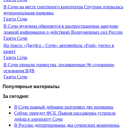
В Сочи на месте снесенного кинотеатра Спутник открылась
муниципальная парковка
Газета Сочи
В Сочи мужчина обвиняется в распространении заведомо
ложной информации о действиях Вооруженных сил России
Газета Сочи
На трассе «Джубга – Сочи» автомобиль «Ford» улетел в
кювет
Газета Сочи
В Сочи прошли торжества, посвященные 96 годовщине
основания ВДВ
Газета Сочи
Популярные материалы
За сегодня:
В Сочи пьяный дебошир разгромил две иномарки
Сейчас приедет ФСБ. Пьяная пассажирка устроила
дебош в аэропорту Сочи
В Россию депортированы два сочинских мошенника,