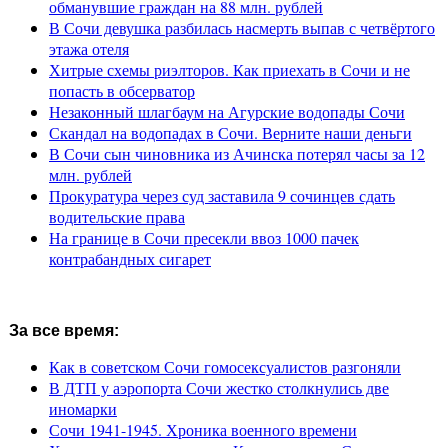
обманувшие граждан на 88 млн. рублей
В Сочи девушка разбилась насмерть выпав с четвёртого
этажа отеля
Хитрые схемы риэлторов. Как приехать в Сочи и не
попасть в обсерватор
Незаконный шлагбаум на Агурские водопады Сочи
Скандал на водопадах в Сочи. Верните наши деньги
В Сочи сын чиновника из Ачинска потерял часы за 12
млн. рублей
Прокуратура через суд заставила 9 сочинцев сдать
водительские права
На границе в Сочи пресекли ввоз 1000 пачек
контрабандных сигарет
За все время:
Как в советском Сочи гомосексуалистов разгоняли
В ДТП у аэропорта Сочи жестко столкнулись две
иномарки
Сочи 1941-1945. Хроника военного времени