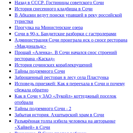
Назад в СССР. Гостиницы советского Сочи
История снесенного кладбища в Сочи
В Абхазии ведут поиски упавшей в реку российской
туристки
Прогулка на Министерские озера
Сочи в 90-х. Бандитские разборки с гастролерами
Администрация Сочи проиграла иск о сносе ресторана
«Макдональдс»
Прощай «Аленка». В Сочи начался снос строений
ресторана «Каскад»
История сочинских кораблекрушений
Тайны подземного Сочи
Заброшенный ресторан в лесу села Пластунка
Исповедь приезжей: Как я переехала в Сочи и почему
сбежала обратно
Как в Сочи у ЗАО «Лукойл» коттеджный поселок
отобрали
Тайны подземного Сочи - 2
Забытая история. Ахштырский храм в Сочи
Разъярённая толпа избила человека на авторынке
«Хайвей» в Сочи