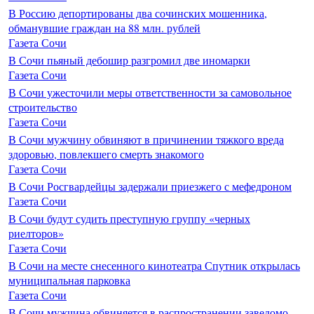
В Россию депортированы два сочинских мошенника,
обманувшие граждан на 88 млн. рублей
Газета Сочи
В Сочи пьяный дебошир разгромил две иномарки
Газета Сочи
В Сочи ужесточили меры ответственности за самовольное
строительство
Газета Сочи
В Сочи мужчину обвиняют в причинении тяжкого вреда
здоровью, повлекшего смерть знакомого
Газета Сочи
В Сочи Росгвардейцы задержали приезжего с мефедроном
Газета Сочи
В Сочи будут судить преступную группу «черных
риелторов»
Газета Сочи
В Сочи на месте снесенного кинотеатра Спутник открылась
муниципальная парковка
Газета Сочи
В Сочи мужчина обвиняется в распространении заведомо