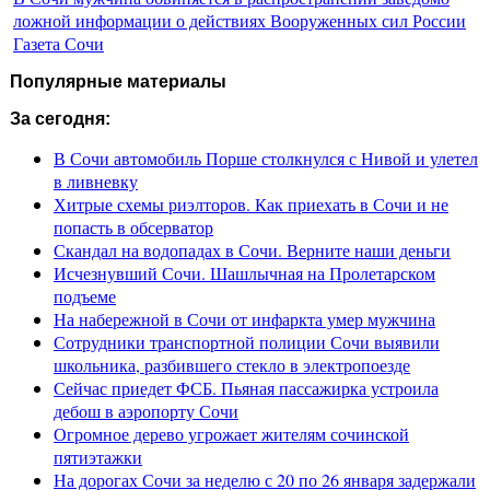
ложной информации о действиях Вооруженных сил России
Газета Сочи
Популярные материалы
За сегодня:
В Сочи автомобиль Порше столкнулся с Нивой и улетел
в ливневку
Хитрые схемы риэлторов. Как приехать в Сочи и не
попасть в обсерватор
Скандал на водопадах в Сочи. Верните наши деньги
Исчезнувший Сочи. Шашлычная на Пролетарском
подъеме
На набережной в Сочи от инфаркта умер мужчина
Сотрудники транспортной полиции Сочи выявили
школьника, разбившего стекло в электропоезде
Сейчас приедет ФСБ. Пьяная пассажирка устроила
дебош в аэропорту Сочи
Огромное дерево угрожает жителям сочинской
пятиэтажки
На дорогах Сочи за неделю с 20 по 26 января задержали