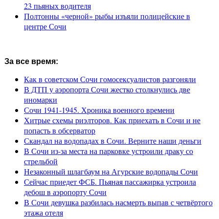
23 пьяных водителя
Полтонны «черной» рыбы изъяли полицейские в
центре Сочи
За все время:
Как в советском Сочи гомосексуалистов разгоняли
В ДТП у аэропорта Сочи жестко столкнулись две
иномарки
Сочи 1941-1945. Хроника военного времени
Хитрые схемы риэлторов. Как приехать в Сочи и не
попасть в обсерватор
Скандал на водопадах в Сочи. Верните наши деньги
В Сочи из-за места на парковке устроили драку со
стрельбой
Незаконный шлагбаум на Агурские водопады Сочи
Сейчас приедет ФСБ. Пьяная пассажирка устроила
дебош в аэропорту Сочи
В Сочи девушка разбилась насмерть выпав с четвёртого
этажа отеля