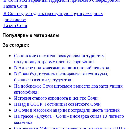
Газета Сочи
В Сочи будут судить преступную группу «черных
риелторов»
Газета Сочи
Популярные материалы
За сегодня:
Сочинские спасатели эвакуировали туристку,
получившую травму ноги на горе Фишт
В Адлере под колесами машины погиб пешеход
В Сочи будут судить преподавателя техникума,
бравшего взятки у студентов
На побережье Сочи штормом вынесло два затонувших
автомобиля
История старого аэропорта в центре Сочи
Назад в СССР. Гостиницы советского Сочи
В Сочи в массовой аварии пострадали шесть человек
На трассе «Джубга – Сочи» иномарка сбила 13-летнего
мальчика
Сотрудники МЧС спасли людей, пострадавших в ДТП в