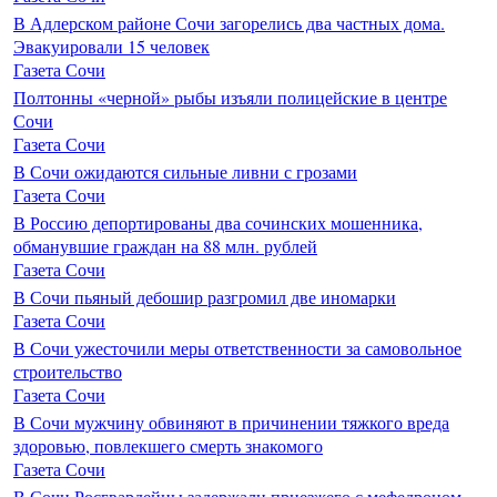
В Адлерском районе Сочи загорелись два частных дома.
Эвакуировали 15 человек
Газета Сочи
Полтонны «черной» рыбы изъяли полицейские в центре
Сочи
Газета Сочи
В Сочи ожидаются сильные ливни с грозами
Газета Сочи
В Россию депортированы два сочинских мошенника,
обманувшие граждан на 88 млн. рублей
Газета Сочи
В Сочи пьяный дебошир разгромил две иномарки
Газета Сочи
В Сочи ужесточили меры ответственности за самовольное
строительство
Газета Сочи
В Сочи мужчину обвиняют в причинении тяжкого вреда
здоровью, повлекшего смерть знакомого
Газета Сочи
В Сочи Росгвардейцы задержали приезжего с мефедроном