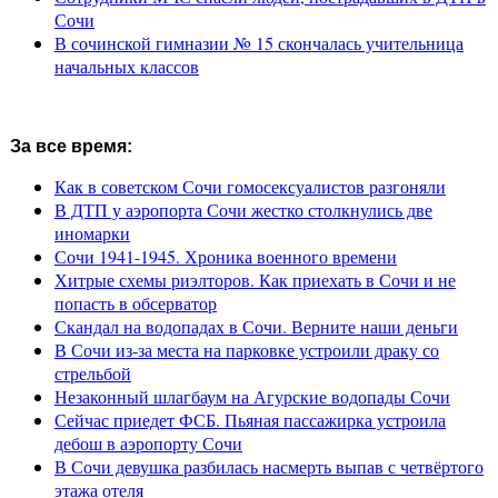
Сочи
В сочинской гимназии № 15 скончалась учительница
начальных классов
За все время:
Как в советском Сочи гомосексуалистов разгоняли
В ДТП у аэропорта Сочи жестко столкнулись две
иномарки
Сочи 1941-1945. Хроника военного времени
Хитрые схемы риэлторов. Как приехать в Сочи и не
попасть в обсерватор
Скандал на водопадах в Сочи. Верните наши деньги
В Сочи из-за места на парковке устроили драку со
стрельбой
Незаконный шлагбаум на Агурские водопады Сочи
Сейчас приедет ФСБ. Пьяная пассажирка устроила
дебош в аэропорту Сочи
В Сочи девушка разбилась насмерть выпав с четвёртого
этажа отеля