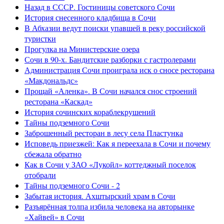
Назад в СССР. Гостиницы советского Сочи
История снесенного кладбища в Сочи
В Абхазии ведут поиски упавшей в реку российской
туристки
Прогулка на Министерские озера
Сочи в 90-х. Бандитские разборки с гастролерами
Администрация Сочи проиграла иск о сносе ресторана
«Макдональдс»
Прощай «Аленка». В Сочи начался снос строений
ресторана «Каскад»
История сочинских кораблекрушений
Тайны подземного Сочи
Заброшенный ресторан в лесу села Пластунка
Исповедь приезжей: Как я переехала в Сочи и почему
сбежала обратно
Как в Сочи у ЗАО «Лукойл» коттеджный поселок
отобрали
Тайны подземного Сочи - 2
Забытая история. Ахштырский храм в Сочи
Разъярённая толпа избила человека на авторынке
«Хайвей» в Сочи