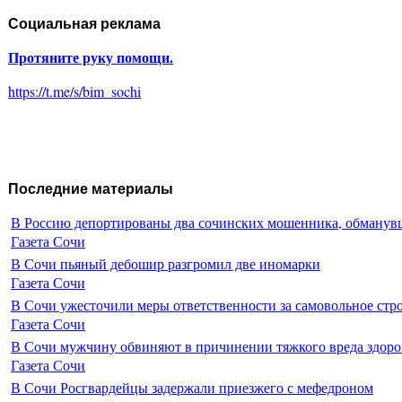
Социальная реклама
Протяните руку помощи.
https://t.me/s/bim_sochi
Последние материалы
В Россию депортированы два сочинских мошенника, обманувш
Газета Сочи
В Сочи пьяный дебошир разгромил две иномарки
Газета Сочи
В Сочи ужесточили меры ответственности за самовольное стр
Газета Сочи
В Сочи мужчину обвиняют в причинении тяжкого вреда здоро
Газета Сочи
В Сочи Росгвардейцы задержали приезжего с мефедроном