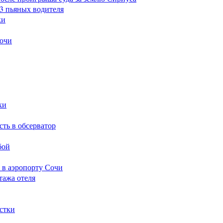
23 пьяных водителя
ки
Сочи
ки
сть в обсерватор
бой
 в аэропорту Сочи
тажа отеля
стки