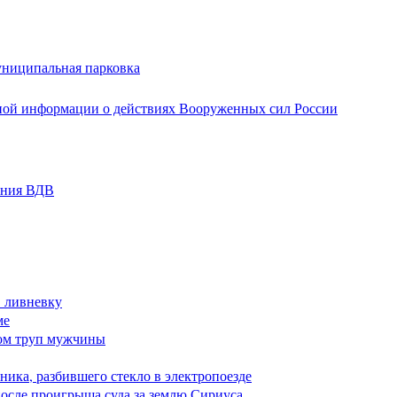
униципальная парковка
ной информации о действиях Вооруженных сил России
ания ВДВ
в ливневку
ме
ом труп мужчины
ика, разбившего стекло в электропоезде
после проигрыша суда за землю Сириуса