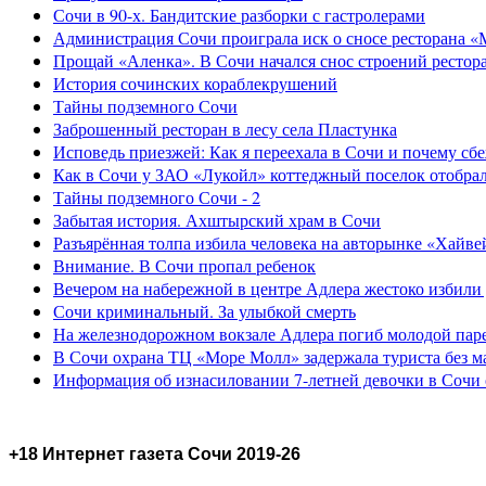
Сочи в 90-х. Бандитские разборки с гастролерами
Администрация Сочи проиграла иск о сносе ресторана «
Прощай «Аленка». В Сочи начался снос строений рестор
История сочинских кораблекрушений
Тайны подземного Сочи
Заброшенный ресторан в лесу села Пластунка
Исповедь приезжей: Как я переехала в Сочи и почему сб
Как в Сочи у ЗАО «Лукойл» коттеджный поселок отобра
Тайны подземного Сочи - 2
Забытая история. Ахштырский храм в Сочи
Разъярённая толпа избила человека на авторынке «Хайве
Внимание. В Сочи пропал ребенок
Вечером на набережной в центре Адлера жестоко избили
Сочи криминальный. За улыбкой смерть
На железнодорожном вокзале Адлера погиб молодой пар
В Сочи охрана ТЦ «Море Молл» задержала туриста без м
Информация об изнасиловании 7-летней девочки в Сочи 
+18 Интернет газета Сочи 2019-26