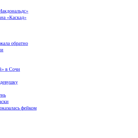
Макдональдс»
ана «Каскад»
ежала обратно
ли
й» в Сочи
 девушку
ень
аски
оказалась фейком