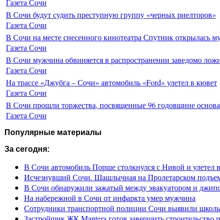
Газета Сочи
В Сочи будут судить преступную группу «черных риелторов»
Газета Сочи
В Сочи на месте снесенного кинотеатра Спутник открылась м
Газета Сочи
В Сочи мужчина обвиняется в распространении заведомо лож
Газета Сочи
На трассе «Джубга – Сочи» автомобиль «Ford» улетел в кювет
Газета Сочи
В Сочи прошли торжества, посвященные 96 годовщине основ
Газета Сочи
Популярные материалы
За сегодня:
В Сочи автомобиль Порше столкнулся с Нивой и улетел 
Исчезнувший Сочи. Шашлычная на Пролетарском подъе
В Сочи обнаружили зажатый между эвакуатором и джип
На набережной в Сочи от инфаркта умер мужчина
Сотрудники транспортной полиции Сочи выявили школьн
Застройщик ЖК Mantera готов завершить строительство 