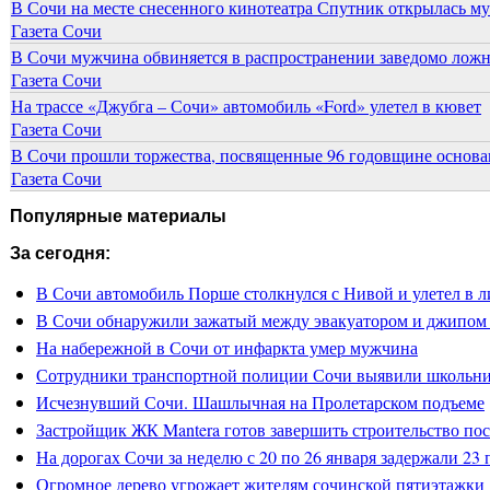
В Сочи на месте снесенного кинотеатра Спутник открылась м
Газета Сочи
В Сочи мужчина обвиняется в распространении заведомо лож
Газета Сочи
На трассе «Джубга – Сочи» автомобиль «Ford» улетел в кювет
Газета Сочи
В Сочи прошли торжества, посвященные 96 годовщине основ
Газета Сочи
Популярные материалы
За сегодня:
В Сочи автомобиль Порше столкнулся с Нивой и улетел в 
В Сочи обнаружили зажатый между эвакуатором и джипом
На набережной в Сочи от инфаркта умер мужчина
Сотрудники транспортной полиции Сочи выявили школьника
Исчезнувший Сочи. Шашлычная на Пролетарском подъеме
Застройщик ЖК Mantera готов завершить строительство по
На дорогах Сочи за неделю с 20 по 26 января задержали 23
Огромное дерево угрожает жителям сочинской пятиэтажки