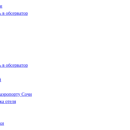
чи
 в обсерватор
 в обсерватор
й
 аэропорту Сочи
жа отеля
ки