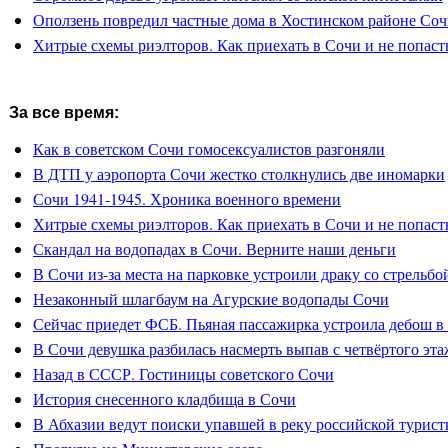
Оползень повредил частные дома в Хостинском районе Со
Хитрые схемы риэлторов. Как приехать в Сочи и не попасть
За все время:
Как в советском Сочи гомосексуалистов разгоняли
В ДТП у аэропорта Сочи жестко столкнулись две иномарки
Сочи 1941-1945. Хроника военного времени
Хитрые схемы риэлторов. Как приехать в Сочи и не попасть
Скандал на водопадах в Сочи. Верните наши деньги
В Сочи из-за места на парковке устроили драку со стрельбо
Незаконный шлагбаум на Агурские водопады Сочи
Сейчас приедет ФСБ. Пьяная пассажирка устроила дебош в
В Сочи девушка разбилась насмерть выпав с четвёртого эта
Назад в СССР. Гостиницы советского Сочи
История снесенного кладбища в Сочи
В Абхазии ведут поиски упавшей в реку российской турист