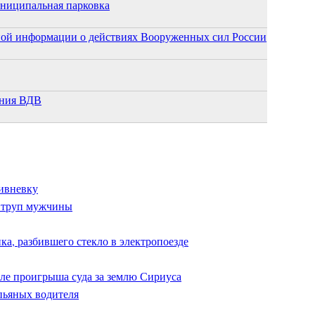
униципальная парковка
ной информации о действиях Вооруженных сил России
ания ВДВ
ливневку
 труп мужчины
, разбившего стекло в электропоезде
сле проигрыша суда за землю Сириуса
 пьяных водителя