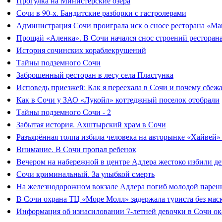
Прогулка на Министерские озера
Сочи в 90-х. Бандитские разборки с гастролерами
Администрация Сочи проиграла иск о сносе ресторана «Ма
Прощай «Аленка». В Сочи начался снос строений ресторан
История сочинских кораблекрушений
Тайны подземного Сочи
Заброшенный ресторан в лесу села Пластунка
Исповедь приезжей: Как я переехала в Сочи и почему сбеж
Как в Сочи у ЗАО «Лукойл» коттеджный поселок отобрали
Тайны подземного Сочи - 2
Забытая история. Ахштырский храм в Сочи
Разъярённая толпа избила человека на авторынке «Хайвей»
Внимание. В Сочи пропал ребенок
Вечером на набережной в центре Адлера жестоко избили д
Сочи криминальный. За улыбкой смерть
На железнодорожном вокзале Адлера погиб молодой парен
В Сочи охрана ТЦ «Море Молл» задержала туриста без мас
Информация об изнасиловании 7-летней девочки в Сочи ок