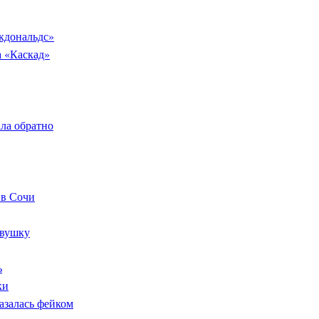
кдональдс»
а «Каскад»
ала обратно
 в Сочи
евушку
ь
ки
азалась фейком