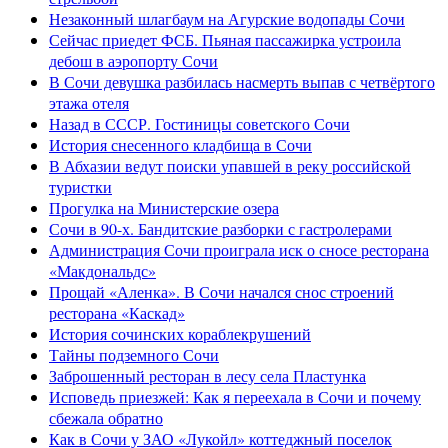
Незаконный шлагбаум на Агурские водопады Сочи
Сейчас приедет ФСБ. Пьяная пассажирка устроила
дебош в аэропорту Сочи
В Сочи девушка разбилась насмерть выпав с четвёртого
этажа отеля
Назад в СССР. Гостиницы советского Сочи
История снесенного кладбища в Сочи
В Абхазии ведут поиски упавшей в реку российской
туристки
Прогулка на Министерские озера
Сочи в 90-х. Бандитские разборки с гастролерами
Администрация Сочи проиграла иск о сносе ресторана
«Макдональдс»
Прощай «Аленка». В Сочи начался снос строений
ресторана «Каскад»
История сочинских кораблекрушений
Тайны подземного Сочи
Заброшенный ресторан в лесу села Пластунка
Исповедь приезжей: Как я переехала в Сочи и почему
сбежала обратно
Как в Сочи у ЗАО «Лукойл» коттеджный поселок