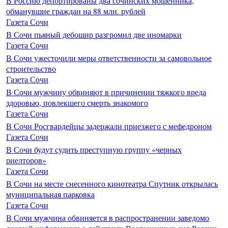
В Россию депортированы два сочинских мошенника,
обманувшие граждан на 88 млн. рублей
Газета Сочи
В Сочи пьяный дебошир разгромил две иномарки
Газета Сочи
В Сочи ужесточили меры ответственности за самовольное
строительство
Газета Сочи
В Сочи мужчину обвиняют в причинении тяжкого вреда
здоровью, повлекшего смерть знакомого
Газета Сочи
В Сочи Росгвардейцы задержали приезжего с мефедроном
Газета Сочи
В Сочи будут судить преступную группу «черных
риелторов»
Газета Сочи
В Сочи на месте снесенного кинотеатра Спутник открылась
муниципальная парковка
Газета Сочи
В Сочи мужчина обвиняется в распространении заведомо