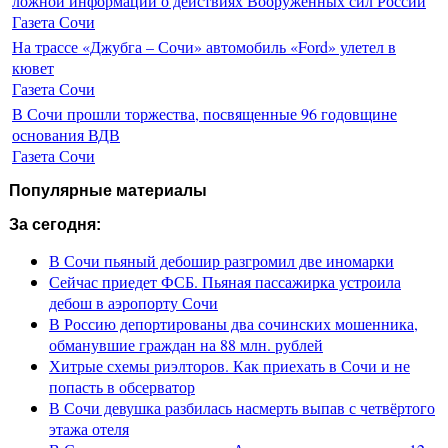
ложной информации о действиях Вооруженных сил России
Газета Сочи
На трассе «Джубга – Сочи» автомобиль «Ford» улетел в
кювет
Газета Сочи
В Сочи прошли торжества, посвященные 96 годовщине
основания ВДВ
Газета Сочи
Популярные материалы
За сегодня:
В Сочи пьяный дебошир разгромил две иномарки
Сейчас приедет ФСБ. Пьяная пассажирка устроила
дебош в аэропорту Сочи
В Россию депортированы два сочинских мошенника,
обманувшие граждан на 88 млн. рублей
Хитрые схемы риэлторов. Как приехать в Сочи и не
попасть в обсерватор
В Сочи девушка разбилась насмерть выпав с четвёртого
этажа отеля