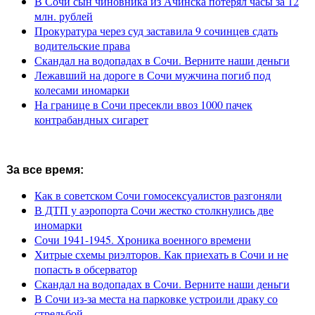
В Сочи сын чиновника из Ачинска потерял часы за 12
млн. рублей
Прокуратура через суд заставила 9 сочинцев сдать
водительские права
Скандал на водопадах в Сочи. Верните наши деньги
Лежавший на дороге в Сочи мужчина погиб под
колесами иномарки
На границе в Сочи пресекли ввоз 1000 пачек
контрабандных сигарет
За все время:
Как в советском Сочи гомосексуалистов разгоняли
В ДТП у аэропорта Сочи жестко столкнулись две
иномарки
Сочи 1941-1945. Хроника военного времени
Хитрые схемы риэлторов. Как приехать в Сочи и не
попасть в обсерватор
Скандал на водопадах в Сочи. Верните наши деньги
В Сочи из-за места на парковке устроили драку со
стрельбой