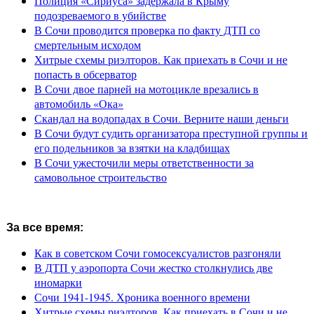
Полиция «Сириуса» задержала в Крыму
подозреваемого в убийстве
В Сочи проводится проверка по факту ДТП со
смертельным исходом
Хитрые схемы риэлторов. Как приехать в Сочи и не
попасть в обсерватор
В Сочи двое парней на мотоцикле врезались в
автомобиль «Ока»
Скандал на водопадах в Сочи. Верните наши деньги
В Сочи будут судить организатора преступной группы и
его подельников за взятки на кладбищах
В Сочи ужесточили меры ответственности за
самовольное строительство
За все время:
Как в советском Сочи гомосексуалистов разгоняли
В ДТП у аэропорта Сочи жестко столкнулись две
иномарки
Сочи 1941-1945. Хроника военного времени
Хитрые схемы риэлторов. Как приехать в Сочи и не