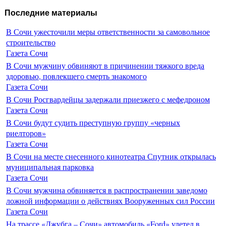
Последние материалы
В Сочи ужесточили меры ответственности за самовольное
строительство
Газета Сочи
В Сочи мужчину обвиняют в причинении тяжкого вреда
здоровью, повлекшего смерть знакомого
Газета Сочи
В Сочи Росгвардейцы задержали приезжего с мефедроном
Газета Сочи
В Сочи будут судить преступную группу «черных
риелторов»
Газета Сочи
В Сочи на месте снесенного кинотеатра Спутник открылась
муниципальная парковка
Газета Сочи
В Сочи мужчина обвиняется в распространении заведомо
ложной информации о действиях Вооруженных сил России
Газета Сочи
На трассе «Джубга – Сочи» автомобиль «Ford» улетел в