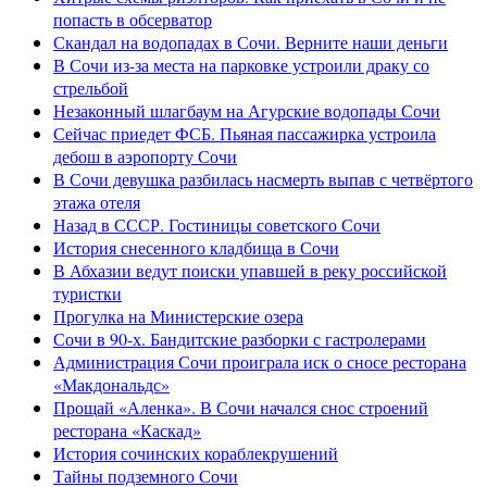
попасть в обсерватор
Скандал на водопадах в Сочи. Верните наши деньги
В Сочи из-за места на парковке устроили драку со
стрельбой
Незаконный шлагбаум на Агурские водопады Сочи
Сейчас приедет ФСБ. Пьяная пассажирка устроила
дебош в аэропорту Сочи
В Сочи девушка разбилась насмерть выпав с четвёртого
этажа отеля
Назад в СССР. Гостиницы советского Сочи
История снесенного кладбища в Сочи
В Абхазии ведут поиски упавшей в реку российской
туристки
Прогулка на Министерские озера
Сочи в 90-х. Бандитские разборки с гастролерами
Администрация Сочи проиграла иск о сносе ресторана
«Макдональдс»
Прощай «Аленка». В Сочи начался снос строений
ресторана «Каскад»
История сочинских кораблекрушений
Тайны подземного Сочи