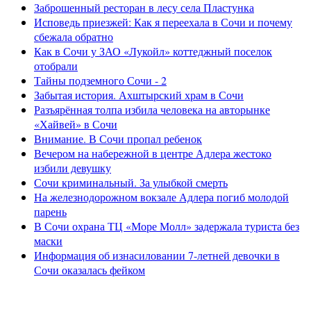
Заброшенный ресторан в лесу села Пластунка
Исповедь приезжей: Как я переехала в Сочи и почему
сбежала обратно
Как в Сочи у ЗАО «Лукойл» коттеджный поселок
отобрали
Тайны подземного Сочи - 2
Забытая история. Ахштырский храм в Сочи
Разъярённая толпа избила человека на авторынке
«Хайвей» в Сочи
Внимание. В Сочи пропал ребенок
Вечером на набережной в центре Адлера жестоко
избили девушку
Сочи криминальный. За улыбкой смерть
На железнодорожном вокзале Адлера погиб молодой
парень
В Сочи охрана ТЦ «Море Молл» задержала туриста без
маски
Информация об изнасиловании 7-летней девочки в
Сочи оказалась фейком