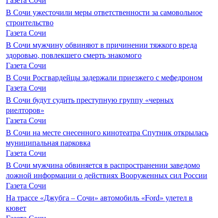
В Сочи ужесточили меры ответственности за самовольное
строительство
Газета Сочи
В Сочи мужчину обвиняют в причинении тяжкого вреда
здоровью, повлекшего смерть знакомого
Газета Сочи
В Сочи Росгвардейцы задержали приезжего с мефедроном
Газета Сочи
В Сочи будут судить преступную группу «черных
риелторов»
Газета Сочи
В Сочи на месте снесенного кинотеатра Спутник открылась
муниципальная парковка
Газета Сочи
В Сочи мужчина обвиняется в распространении заведомо
ложной информации о действиях Вооруженных сил России
Газета Сочи
На трассе «Джубга – Сочи» автомобиль «Ford» улетел в
кювет
Газета Сочи