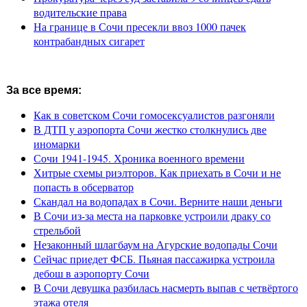
водительские права
На границе в Сочи пресекли ввоз 1000 пачек
контрабандных сигарет
За все время:
Как в советском Сочи гомосексуалистов разгоняли
В ДТП у аэропорта Сочи жестко столкнулись две
иномарки
Сочи 1941-1945. Хроника военного времени
Хитрые схемы риэлторов. Как приехать в Сочи и не
попасть в обсерватор
Скандал на водопадах в Сочи. Верните наши деньги
В Сочи из-за места на парковке устроили драку со
стрельбой
Незаконный шлагбаум на Агурские водопады Сочи
Сейчас приедет ФСБ. Пьяная пассажирка устроила
дебош в аэропорту Сочи
В Сочи девушка разбилась насмерть выпав с четвёртого
этажа отеля