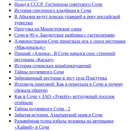
Назад в СССР. Гостиницы советского Сочи
История снесенного кладбища в Сочи
В Абхазии ведут поиски упавшей в реку российской
туристки
Прогулка на Министерские озера
Сочи в 90-х. Бандитские разборки с гастролерами
Администрация Сочи проиграла иск о сносе ресторана
«Макдональдс»
Прощай «Аленка». В Сочи начался снос строений
ресторана «Каскад»
История сочинских кораблекрушений
Тайны подземного Сочи
Заброшенный ресторан в лесу села Пластунка
Исповедь приезжей: Как я переехала в Сочи и почему
сбежала обратно
Как в Сочи у ЗАО «Лукойл» коттеджный поселок
отобрали
Тайны подземного Сочи - 2
Забытая история. Ахштырский храм в Сочи
Разъярённая толпа избила человека на авторынке
«Хайвей» в Сочи