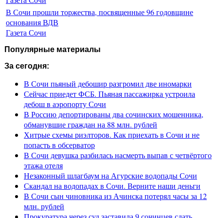
В Сочи прошли торжества, посвященные 96 годовщине
основания ВДВ
Газета Сочи
Популярные материалы
За сегодня:
В Сочи пьяный дебошир разгромил две иномарки
Сейчас приедет ФСБ. Пьяная пассажирка устроила
дебош в аэропорту Сочи
В Россию депортированы два сочинских мошенника,
обманувшие граждан на 88 млн. рублей
Хитрые схемы риэлторов. Как приехать в Сочи и не
попасть в обсерватор
В Сочи девушка разбилась насмерть выпав с четвёртого
этажа отеля
Незаконный шлагбаум на Агурские водопады Сочи
Скандал на водопадах в Сочи. Верните наши деньги
В Сочи сын чиновника из Ачинска потерял часы за 12
млн. рублей
Прокуратура через суд заставила 9 сочинцев сдать