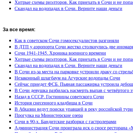
Хитрые схемы риэлторов. Как приехать в Сочи и не попа
Скандал на водопадах в Сочи. Верните наши деньги
За все время:
Как в советском Сочи гомосексуалистов разгоняли
В ДТП у аэропорта Сочи жестко столкнулись две иномар
Сочи 1941-1945. Хроника военного времени
Хитрые схемы риэлторов. Как приехать в Сочи и не попа
Скандал на водопадах в Сочи. Верните наши деньги
В Сочи из-за места на парковке устроили драку со стрель
Незаконный шлагбаум на Агурские водопады Сочи
Сейчас приедет ФСБ. Пьяная пассажирка устроила дебош
В Сочи девушка разбилась насмерть выпав с четвёртого э
Назад в СССР. Гостиницы советского Сочи
История снесенного кладбища в Сочи
В Абхазии ведут поиски упавшей в реку российской тури
Прогулка на Министерские озера
Сочи в 90-х. Бандитские разборки с гастролерами
Администрация Сочи проиграла иск о сносе ресторана «