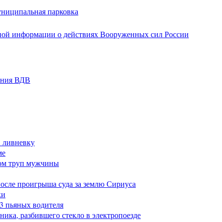
униципальная парковка
ной информации о действиях Вооруженных сил России
ания ВДВ
в ливневку
ме
ом труп мужчины
после проигрыша суда за землю Сириуса
ки
23 пьяных водителя
ика, разбившего стекло в электропоезде