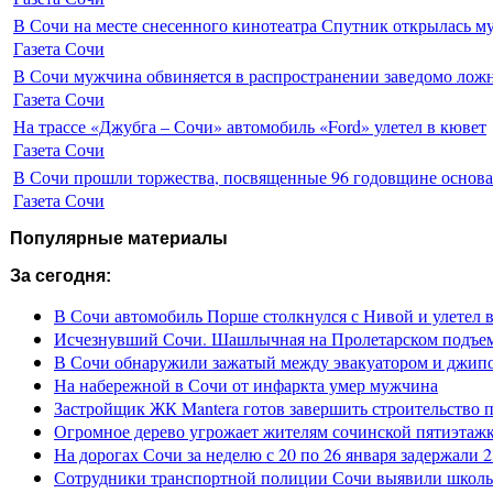
В Сочи на месте снесенного кинотеатра Спутник открылась м
Газета Сочи
В Сочи мужчина обвиняется в распространении заведомо лож
Газета Сочи
На трассе «Джубга – Сочи» автомобиль «Ford» улетел в кювет
Газета Сочи
В Сочи прошли торжества, посвященные 96 годовщине основ
Газета Сочи
Популярные материалы
За сегодня:
В Сочи автомобиль Порше столкнулся с Нивой и улетел 
Исчезнувший Сочи. Шашлычная на Пролетарском подъе
В Сочи обнаружили зажатый между эвакуатором и джип
На набережной в Сочи от инфаркта умер мужчина
Застройщик ЖК Mantera готов завершить строительство 
Огромное дерево угрожает жителям сочинской пятиэтаж
На дорогах Сочи за неделю с 20 по 26 января задержали 
Сотрудники транспортной полиции Сочи выявили школьн