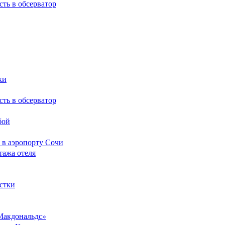
сть в обсерватор
ки
сть в обсерватор
бой
 в аэропорту Сочи
тажа отеля
стки
Макдональдс»