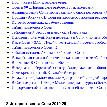
Прогулка на Министерские озера
Сочи в 90-х. Бандитские разборки с гастролерами
Администрация Сочи проиграла иск о сносе ресторана «
Прощай «Аленка». В Сочи начался снос строений рестор
История сочинских кораблекрушений
Тайны подземного Сочи
Заброшенный ресторан в лесу села Пластунка
Исповедь приезжей: Как я переехала в Сочи и почему сб
Как в Сочи у ЗАО «Лукойл» коттеджный поселок отобра
Тайны подземного Сочи - 2
Забытая история. Ахштырский храм в Сочи
Разъярённая толпа избила человека на авторынке «Хайве
Внимание. В Сочи пропал ребенок
Вечером на набережной в центре Адлера жестоко избили
Сочи криминальный. За улыбкой смерть
На железнодорожном вокзале Адлера погиб молодой пар
В Сочи охрана ТЦ «Море Молл» задержала туриста без м
Информация об изнасиловании 7-летней девочки в Сочи 
+18 Интернет газета Сочи 2019-26