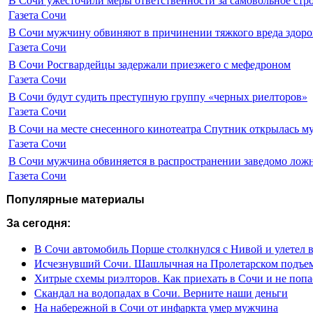
Газета Сочи
В Сочи мужчину обвиняют в причинении тяжкого вреда здоро
Газета Сочи
В Сочи Росгвардейцы задержали приезжего с мефедроном
Газета Сочи
В Сочи будут судить преступную группу «черных риелторов»
Газета Сочи
В Сочи на месте снесенного кинотеатра Спутник открылась м
Газета Сочи
В Сочи мужчина обвиняется в распространении заведомо лож
Газета Сочи
Популярные материалы
За сегодня:
В Сочи автомобиль Порше столкнулся с Нивой и улетел 
Исчезнувший Сочи. Шашлычная на Пролетарском подъе
Хитрые схемы риэлторов. Как приехать в Сочи и не попа
Скандал на водопадах в Сочи. Верните наши деньги
На набережной в Сочи от инфаркта умер мужчина