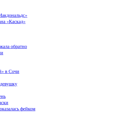
Макдональдс»
ана «Каскад»
ежала обратно
ли
й» в Сочи
 девушку
ень
аски
оказалась фейком