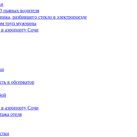
ки
23 пьяных водителя
ика, разбившего стекло в электропоезде
ом труп мужчины
 в аэропорту Сочи
ки
сть в обсерватор
бой
 в аэропорту Сочи
тажа отеля
стки