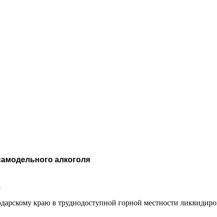
самодельного алкоголя
и
арскому краю в труднодоступной горной местности ликвидиров