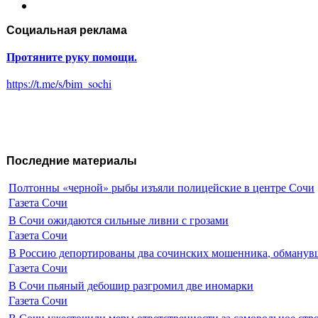
Социальная реклама
Протяните руку помощи.
https://t.me/s/bim_sochi
Последние материалы
Полтонны «черной» рыбы изъяли полицейские в центре Сочи
Газета Сочи
В Сочи ожидаются сильные ливни с грозами
Газета Сочи
В Россию депортированы два сочинских мошенника, обманувш
Газета Сочи
В Сочи пьяный дебошир разгромил две иномарки
Газета Сочи
В Сочи ужесточили меры ответственности за самовольное стр