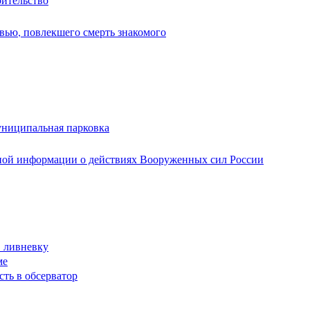
вью, повлекшего смерть знакомого
униципальная парковка
ной информации о действиях Вооруженных сил России
в ливневку
ме
сть в обсерватор