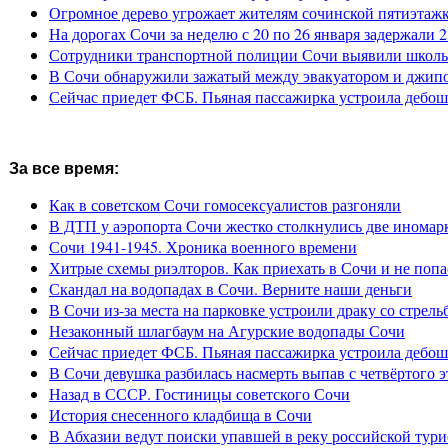
Огромное дерево угрожает жителям сочинской пятиэтаж
На дорогах Сочи за неделю с 20 по 26 января задержали 
Сотрудники транспортной полиции Сочи выявили школьн
В Сочи обнаружили зажатый между эвакуатором и джип
Сейчас приедет ФСБ. Пьяная пассажирка устроила дебош
За все время:
Как в советском Сочи гомосексуалистов разгоняли
В ДТП у аэропорта Сочи жестко столкнулись две иномар
Сочи 1941-1945. Хроника военного времени
Хитрые схемы риэлторов. Как приехать в Сочи и не попа
Скандал на водопадах в Сочи. Верните наши деньги
В Сочи из-за места на парковке устроили драку со стрель
Незаконный шлагбаум на Агурские водопады Сочи
Сейчас приедет ФСБ. Пьяная пассажирка устроила дебош
В Сочи девушка разбилась насмерть выпав с четвёртого э
Назад в СССР. Гостиницы советского Сочи
История снесенного кладбища в Сочи
В Абхазии ведут поиски упавшей в реку российской тури