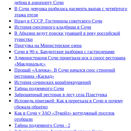
дебош в аэропорту Сочи
В Сочи девушка разбилась насмерть выпав с четвёртого
этажа отеля
Назад в СССР. Гостиницы советского Сочи
История снесенного кладбища в Сочи
В Абхазии ведут поиски упавшей в реку российской
туристки
Прогулка на Министерские озера
Сочи в 90-х. Бандитские разборки с гастролерами
Администрация Сочи проиграла иск о сносе ресторана
«Макдональдс»
Прощай «Аленка». В Сочи начался снос строений
ресторана «Каскад»
История сочинских кораблекрушений
Тайны подземного Сочи
Заброшенный ресторан в лесу села Пластунка
Исповедь приезжей: Как я переехала в Сочи и почему
сбежала обратно
Как в Сочи у ЗАО «Лукойл» коттеджный поселок
отобрали
Тайны подземного Сочи - 2