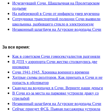
Исчезнувший Сочи. Шашлычная на Пролетарском
подъеме
На набережной в Сочи от инфаркта умер мужчина
Сотрудники транспортной полиции Сочи выявили
школьника, разбившего стекло в электропоезде
Незаконный шлагбаум на Агурские водопады Сочи
За все время:
Как в советском Сочи гомосексуалистов разгоняли
В ДТП у аэропорта Сочи жестко столкнулись две
иномарки
Сочи 1941-1945. Хроника военного времени
Хитрые схемы риэлторов. Как приехать в Сочи и не
попасть в обсерватор
Скандал на водопадах в Сочи. Верните наши деньги
В Сочи из-за места на парковке устроили драку со
стрельбой
Незаконный шлагбаум на Агурские водопады Сочи
Сейчас приедет ФСБ. Пьяная пассажирка устроила