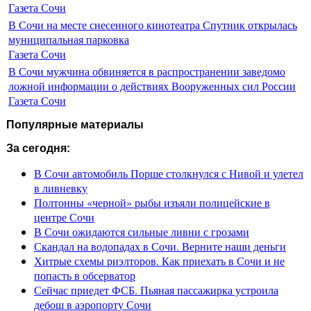
Газета Сочи
В Сочи на месте снесенного кинотеатра Спутник открылась
муниципальная парковка
Газета Сочи
В Сочи мужчина обвиняется в распространении заведомо
ложной информации о действиях Вооруженных сил России
Газета Сочи
Популярные материалы
За сегодня:
В Сочи автомобиль Порше столкнулся с Нивой и улетел
в ливневку
Полтонны «черной» рыбы изъяли полицейские в
центре Сочи
В Сочи ожидаются сильные ливни с грозами
Скандал на водопадах в Сочи. Верните наши деньги
Хитрые схемы риэлторов. Как приехать в Сочи и не
попасть в обсерватор
Сейчас приедет ФСБ. Пьяная пассажирка устроила
дебош в аэропорту Сочи