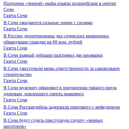
Полтонны «черной» рыбы изъяли полицейские в центре
Сочи
Газета Сочи
В Сочи ожидаются сильные ливни с грозами
Газета Сочи
В Россию депортированы два сочинских мошенника,
обманувшие граждан на 88 млн. рублей
Газета Сочи
В Сочи пьяный дебошир разгромил две иномарки
Газета Сочи
В Сочи ужесточили меры ответственности за самовольное
строительство
Газета Сочи
В Сочи мужчину обвиняют в причинении тяжкого вреда
здоровью, повлекшего смерть знакомого
Газета Сочи
В Сочи Росгвардейцы задержали приезжего с мефедроном
Газета Сочи
В Сочи будут судить преступную группу «черных
риелторов»