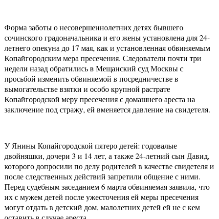
Форма заботы о несовершеннолетних детях бывшего
сочинского градоначальника и его жены установлена для 24-
летнего опекуна до 17 мая, как и установленная обвиняемым
Копайгородским мера пресечения. Следователи почти три
недели назад обратились в Мещанский суд Москвы с
просьбой изменить обвиняемой в посредничестве в
вымогательстве взятки и особо крупной растрате
Копайгородской меру пресечения с домашнего ареста на
заключение под стражу, ей вменяется давление на свидетеля.
У Янины Копайгородской пятеро детей: годовалые
двойняшки, дочери 3 и 14 лет, а также 24-летний сын Давид,
которого допросили по делу родителей в качестве свидетеля и
после следственных действий запретили общение с ними.
Перед судебным заседанием 6 марта обвиняемая заявила, что
их с мужем детей после ужесточения ей меры пресечения
могут отдать в детский дом, малолетних детей ей не с кем
оставить в случае ареста.