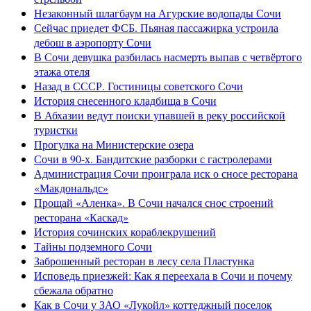
Незаконный шлагбаум на Агурские водопады Сочи
Сейчас приедет ФСБ. Пьяная пассажирка устроила
дебош в аэропорту Сочи
В Сочи девушка разбилась насмерть выпав с четвёртого
этажа отеля
Назад в СССР. Гостиницы советского Сочи
История снесенного кладбища в Сочи
В Абхазии ведут поиски упавшей в реку российской
туристки
Прогулка на Министерские озера
Сочи в 90-х. Бандитские разборки с гастролерами
Администрация Сочи проиграла иск о сносе ресторана
«Макдональдс»
Прощай «Аленка». В Сочи начался снос строений
ресторана «Каскад»
История сочинских кораблекрушений
Тайны подземного Сочи
Заброшенный ресторан в лесу села Пластунка
Исповедь приезжей: Как я переехала в Сочи и почему
сбежала обратно
Как в Сочи у ЗАО «Лукойл» коттеджный поселок