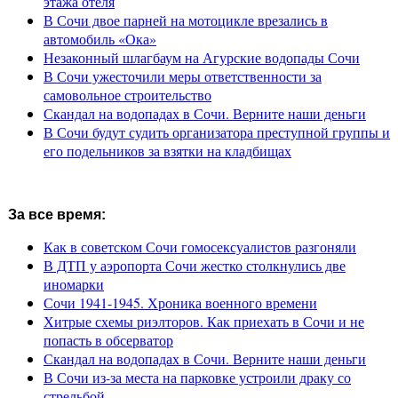
этажа отеля
В Сочи двое парней на мотоцикле врезались в
автомобиль «Ока»
Незаконный шлагбаум на Агурские водопады Сочи
В Сочи ужесточили меры ответственности за
самовольное строительство
Скандал на водопадах в Сочи. Верните наши деньги
В Сочи будут судить организатора преступной группы и
его подельников за взятки на кладбищах
За все время:
Как в советском Сочи гомосексуалистов разгоняли
В ДТП у аэропорта Сочи жестко столкнулись две
иномарки
Сочи 1941-1945. Хроника военного времени
Хитрые схемы риэлторов. Как приехать в Сочи и не
попасть в обсерватор
Скандал на водопадах в Сочи. Верните наши деньги
В Сочи из-за места на парковке устроили драку со
стрельбой