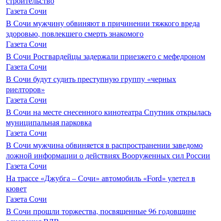
строительство
Газета Сочи
В Сочи мужчину обвиняют в причинении тяжкого вреда
здоровью, повлекшего смерть знакомого
Газета Сочи
В Сочи Росгвардейцы задержали приезжего с мефедроном
Газета Сочи
В Сочи будут судить преступную группу «черных
риелторов»
Газета Сочи
В Сочи на месте снесенного кинотеатра Спутник открылась
муниципальная парковка
Газета Сочи
В Сочи мужчина обвиняется в распространении заведомо
ложной информации о действиях Вооруженных сил России
Газета Сочи
На трассе «Джубга – Сочи» автомобиль «Ford» улетел в
кювет
Газета Сочи
В Сочи прошли торжества, посвященные 96 годовщине