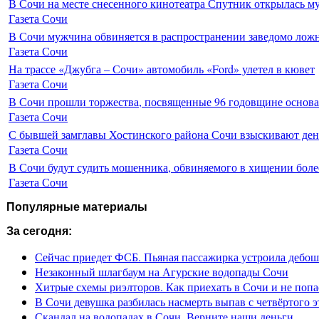
В Сочи на месте снесенного кинотеатра Спутник открылась м
Газета Сочи
В Сочи мужчина обвиняется в распространении заведомо лож
Газета Сочи
На трассе «Джубга – Сочи» автомобиль «Ford» улетел в кювет
Газета Сочи
В Сочи прошли торжества, посвященные 96 годовщине основ
Газета Сочи
С бывшей замглавы Хостинского района Сочи взыскивают день
Газета Сочи
В Сочи будут судить мошенника, обвиняемого в хищении более
Газета Сочи
Популярные материалы
За сегодня:
Сейчас приедет ФСБ. Пьяная пассажирка устроила дебош
Незаконный шлагбаум на Агурские водопады Сочи
Хитрые схемы риэлторов. Как приехать в Сочи и не попа
В Сочи девушка разбилась насмерть выпав с четвёртого э
Скандал на водопадах в Сочи. Верните наши деньги