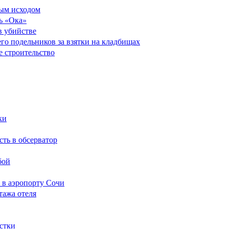
ным исходом
ь «Ока»
в убийстве
его подельников за взятки на кладбищах
е строительство
ки
сть в обсерватор
бой
 в аэропорту Сочи
тажа отеля
стки