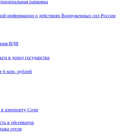
униципальная парковка
ной информации о действиях Вооруженных сил России
ания ВДВ
ги в доход государства
 6 млн. рублей
 в аэропорту Сочи
сть в обсерватор
тажа отеля