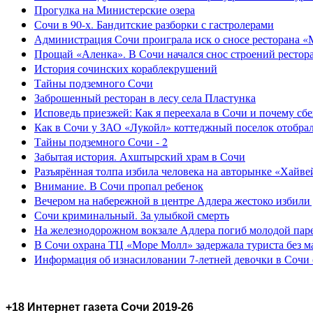
Прогулка на Министерские озера
Сочи в 90-х. Бандитские разборки с гастролерами
Администрация Сочи проиграла иск о сносе ресторана «
Прощай «Аленка». В Сочи начался снос строений рестор
История сочинских кораблекрушений
Тайны подземного Сочи
Заброшенный ресторан в лесу села Пластунка
Исповедь приезжей: Как я переехала в Сочи и почему сб
Как в Сочи у ЗАО «Лукойл» коттеджный поселок отобра
Тайны подземного Сочи - 2
Забытая история. Ахштырский храм в Сочи
Разъярённая толпа избила человека на авторынке «Хайве
Внимание. В Сочи пропал ребенок
Вечером на набережной в центре Адлера жестоко избили
Сочи криминальный. За улыбкой смерть
На железнодорожном вокзале Адлера погиб молодой пар
В Сочи охрана ТЦ «Море Молл» задержала туриста без м
Информация об изнасиловании 7-летней девочки в Сочи 
+18 Интернет газета Сочи 2019-26