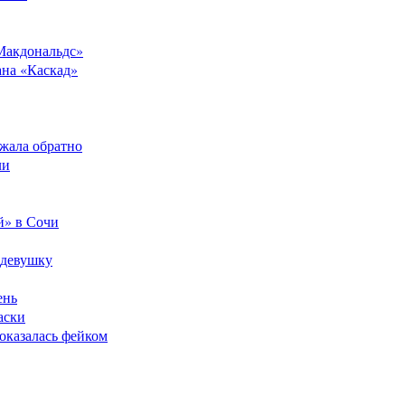
Макдональдс»
ана «Каскад»
ежала обратно
ли
й» в Сочи
 девушку
ень
аски
оказалась фейком