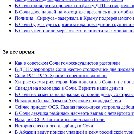
В Сочи проводится проверка по факту ДТП со смертель
В Сочи двое парней на мотоцикле врезались в автомобил
Полиция «Сириуса» задержала в Крыму подозреваемого 
В Сочи будут судить организатора преступной группы и 
В Сочи ужесточили меры ответственности за самовольно
За все время:
Как в советском Сочи гомосексуалистов разгоняли
В ДТП у аэропорта Сочи жестко столкнулись две иномар
Сочи 1941-1945. Хроника военного времени
Хитрые схемы риэлторов. Как приехать в Сочи и не попа
Скандал на водопадах в Сочи. Верните наши деньги
В Сочи из-за места на парковке устроили драку со стрель
Незаконный шлагбаум на Агурские водопады Сочи
Сейчас приедет ФСБ. Пьяная пассажирка устроила дебош
В Сочи девушка разбилась насмерть выпав с четвёртого э
Назад в СССР. Гостиницы советского Сочи
История снесенного кладбища в Сочи
В Абхазии ведут поиски упавшей в реку российской тури