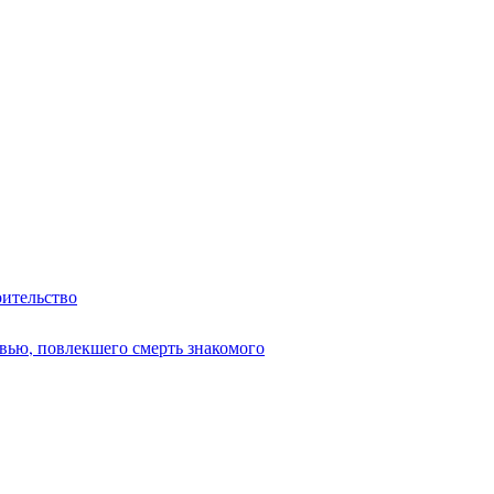
оительство
вью, повлекшего смерть знакомого