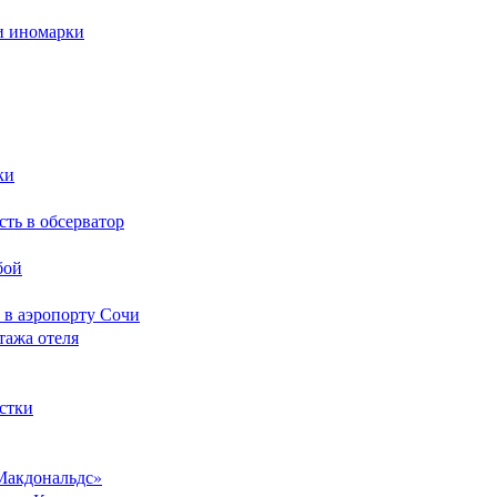
и иномарки
ки
сть в обсерватор
бой
 в аэропорту Сочи
тажа отеля
стки
Макдональдс»