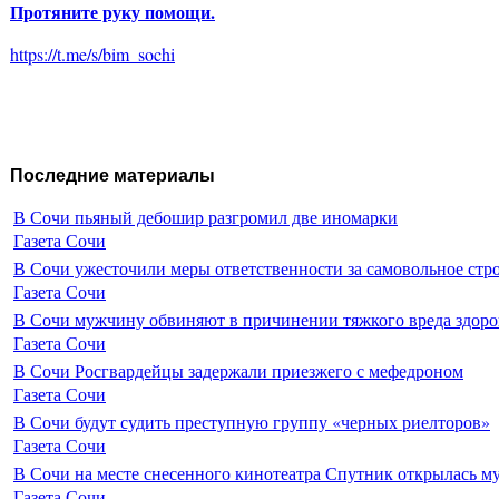
Протяните руку помощи.
https://t.me/s/bim_sochi
Последние материалы
В Сочи пьяный дебошир разгромил две иномарки
Газета Сочи
В Сочи ужесточили меры ответственности за самовольное стр
Газета Сочи
В Сочи мужчину обвиняют в причинении тяжкого вреда здоро
Газета Сочи
В Сочи Росгвардейцы задержали приезжего с мефедроном
Газета Сочи
В Сочи будут судить преступную группу «черных риелторов»
Газета Сочи
В Сочи на месте снесенного кинотеатра Спутник открылась м
Газета Сочи