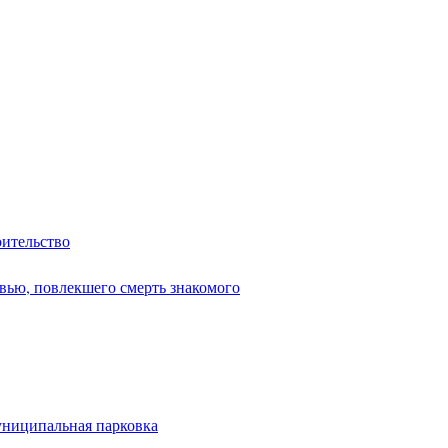
оительство
вью, повлекшего смерть знакомого
униципальная парковка