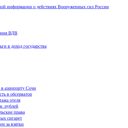
ной информации о действиях Вооруженных сил России
ания ВДВ
ги в доход государства
 в аэропорту Сочи
сть в обсерватор
тажа отеля
н. рублей
льские права
ных сигарет
н за взятки