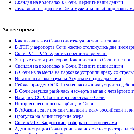
Скандал на водопадах в Сочи. Верните наши деньги
Лежавший на дороге в Сочи мужчина погиб под колесам
За все время:
Как в советском Сочи гомосексуалистов разгоняли
В ДТП у аэропорта Сочи жестко столкнулись две иномар
Сочи 1941-1945. Хроника военного времени
Хитрые схемы риэлторов. Как приехать в Сочи и не попа
Скандал на водопадах в Сочи. Верните наши деньги
В Сочи из-за места на парковке устроили драку со стрель
Незаконный шлагбаум на Агурские водопады Сочи
Сейчас приедет ФСБ. Пьяная пассажирка устроила дебош
В Сочи девушка разбилась насмерть выпав с четвёртого э
Назад в СССР. Гостиницы советского Сочи
История снесенного кладбища в Сочи
В Абхазии ведут поиски упавшей в реку российской тури
Прогулка на Министерские озера
Сочи в 90-х. Бандитские разборки с гастролерами
Администрация Сочи проиграла иск о сносе ресторана «