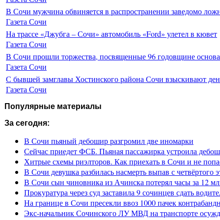
В Сочи мужчина обвиняется в распространении заведомо лож
Газета Сочи
На трассе «Джубга – Сочи» автомобиль «Ford» улетел в кювет
Газета Сочи
В Сочи прошли торжества, посвященные 96 годовщине основ
Газета Сочи
С бывшей замглавы Хостинского района Сочи взыскивают день
Газета Сочи
Популярные материалы
За сегодня:
В Сочи пьяный дебошир разгромил две иномарки
Сейчас приедет ФСБ. Пьяная пассажирка устроила дебош
Хитрые схемы риэлторов. Как приехать в Сочи и не попа
В Сочи девушка разбилась насмерть выпав с четвёртого э
В Сочи сын чиновника из Ачинска потерял часы за 12 мл
Прокуратура через суд заставила 9 сочинцев сдать водите
На границе в Сочи пресекли ввоз 1000 пачек контрабанд
Экс-начальник Сочинского ЛУ МВД на транспорте осужде