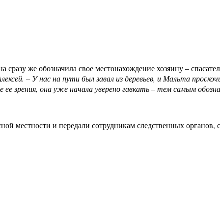
, она сразу же обозначила свое местонахождение хозяину – спа
ексей. – У нас на пути был завал из деревьев, и Мальта проскоч
поле ее зрения, она уже начала уверено гавкать – тем самым обо
сной местности и передали сотрудникам следственных органо