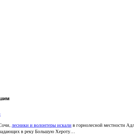
бшим
и
 Сочи,
лесники и волонтеры искали
в горнолесной местности Адл
впадающих в реку Большую Хероту…