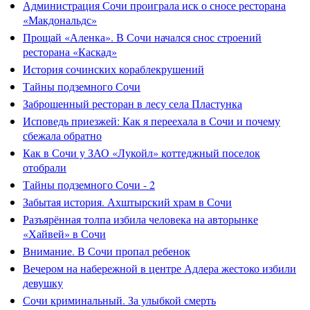
Администрация Сочи проиграла иск о сносе ресторана
«Макдональдс»
Прощай «Аленка». В Сочи начался снос строений
ресторана «Каскад»
История сочинских кораблекрушений
Тайны подземного Сочи
Заброшенный ресторан в лесу села Пластунка
Исповедь приезжей: Как я переехала в Сочи и почему
сбежала обратно
Как в Сочи у ЗАО «Лукойл» коттеджный поселок
отобрали
Тайны подземного Сочи - 2
Забытая история. Ахштырский храм в Сочи
Разъярённая толпа избила человека на авторынке
«Хайвей» в Сочи
Внимание. В Сочи пропал ребенок
Вечером на набережной в центре Адлера жестоко избили
девушку
Сочи криминальный. За улыбкой смерть