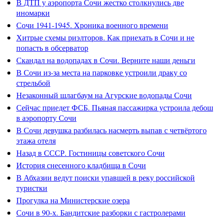
В ДТП у аэропорта Сочи жестко столкнулись две
иномарки
Сочи 1941-1945. Хроника военного времени
Хитрые схемы риэлторов. Как приехать в Сочи и не
попасть в обсерватор
Скандал на водопадах в Сочи. Верните наши деньги
В Сочи из-за места на парковке устроили драку со
стрельбой
Незаконный шлагбаум на Агурские водопады Сочи
Сейчас приедет ФСБ. Пьяная пассажирка устроила дебош
в аэропорту Сочи
В Сочи девушка разбилась насмерть выпав с четвёртого
этажа отеля
Назад в СССР. Гостиницы советского Сочи
История снесенного кладбища в Сочи
В Абхазии ведут поиски упавшей в реку российской
туристки
Прогулка на Министерские озера
Сочи в 90-х. Бандитские разборки с гастролерами