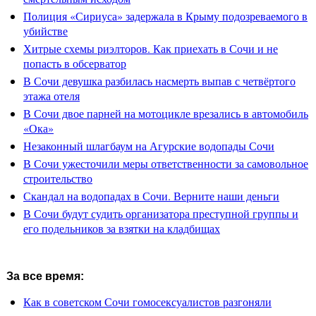
Полиция «Сириуса» задержала в Крыму подозреваемого в
убийстве
Хитрые схемы риэлторов. Как приехать в Сочи и не
попасть в обсерватор
В Сочи девушка разбилась насмерть выпав с четвёртого
этажа отеля
В Сочи двое парней на мотоцикле врезались в автомобиль
«Ока»
Незаконный шлагбаум на Агурские водопады Сочи
В Сочи ужесточили меры ответственности за самовольное
строительство
Скандал на водопадах в Сочи. Верните наши деньги
В Сочи будут судить организатора преступной группы и
его подельников за взятки на кладбищах
За все время:
Как в советском Сочи гомосексуалистов разгоняли