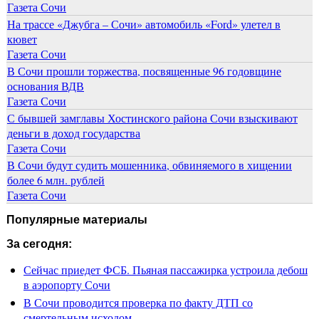
Газета Сочи
На трассе «Джубга – Сочи» автомобиль «Ford» улетел в
кювет
Газета Сочи
В Сочи прошли торжества, посвященные 96 годовщине
основания ВДВ
Газета Сочи
С бывшей замглавы Хостинского района Сочи взыскивают
деньги в доход государства
Газета Сочи
В Сочи будут судить мошенника, обвиняемого в хищении
более 6 млн. рублей
Газета Сочи
Популярные материалы
За сегодня:
Сейчас приедет ФСБ. Пьяная пассажирка устроила дебош
в аэропорту Сочи
В Сочи проводится проверка по факту ДТП со
смертельным исходом