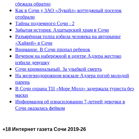
сбежала обратно
Как в Сочи у ЗАО «Лукойл» коттеджный поселок
отобрали
Тайны подземного Сочи - 2
Забытая история. Ахштырский храм в Сочи
Разъярённая толпа избила человека на авторынке
«Хайвей» в Сочи
Внимание. В Сочи пропал ребенок
Вечером на набережной в центре Адлера жестоко
избили девушку
Сочи криминальный. За улыбкой смерть
На железнодорожном вокзале Адлера погиб молодой
парень
В Сочи охрана ТЦ «Море Молл» задержала туриста без
маски
Информация об изнасиловании 7-летней девочки в
Сочи оказалась фейком
+18 Интернет газета Сочи 2019-26