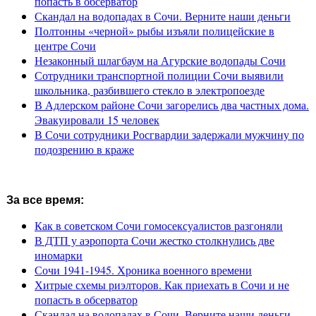
попасть в обсерватор
Скандал на водопадах в Сочи. Верните наши деньги
Полтонны «черной» рыбы изъяли полицейские в
центре Сочи
Незаконный шлагбаум на Агурские водопады Сочи
Сотрудники транспортной полиции Сочи выявили
школьника, разбившего стекло в электропоезде
В Адлерском районе Сочи загорелись два частных дома.
Эвакуировали 15 человек
В Сочи сотрудники Росгвардии задержали мужчину по
подозрению в краже
За все время:
Как в советском Сочи гомосексуалистов разгоняли
В ДТП у аэропорта Сочи жестко столкнулись две
иномарки
Сочи 1941-1945. Хроника военного времени
Хитрые схемы риэлторов. Как приехать в Сочи и не
попасть в обсерватор
Скандал на водопадах в Сочи. Верните наши деньги