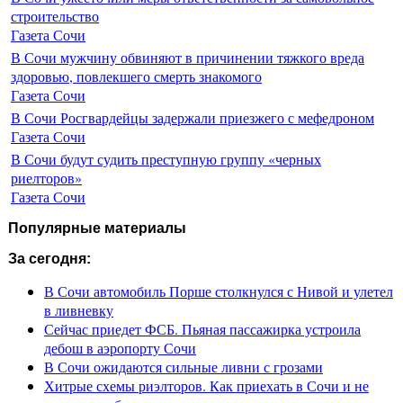
строительство
Газета Сочи
В Сочи мужчину обвиняют в причинении тяжкого вреда
здоровью, повлекшего смерть знакомого
Газета Сочи
В Сочи Росгвардейцы задержали приезжего с мефедроном
Газета Сочи
В Сочи будут судить преступную группу «черных
риелторов»
Газета Сочи
Популярные материалы
За сегодня:
В Сочи автомобиль Порше столкнулся с Нивой и улетел
в ливневку
Сейчас приедет ФСБ. Пьяная пассажирка устроила
дебош в аэропорту Сочи
В Сочи ожидаются сильные ливни с грозами
Хитрые схемы риэлторов. Как приехать в Сочи и не