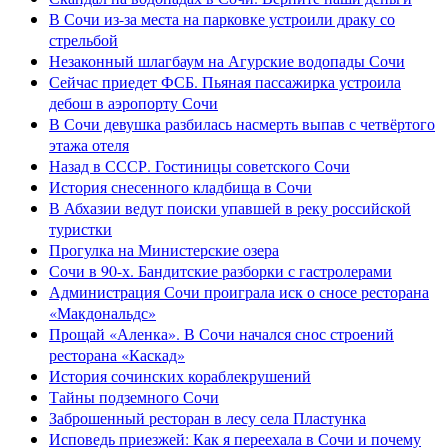
В Сочи из-за места на парковке устроили драку со
стрельбой
Незаконный шлагбаум на Агурские водопады Сочи
Сейчас приедет ФСБ. Пьяная пассажирка устроила
дебош в аэропорту Сочи
В Сочи девушка разбилась насмерть выпав с четвёртого
этажа отеля
Назад в СССР. Гостиницы советского Сочи
История снесенного кладбища в Сочи
В Абхазии ведут поиски упавшей в реку российской
туристки
Прогулка на Министерские озера
Сочи в 90-х. Бандитские разборки с гастролерами
Администрация Сочи проиграла иск о сносе ресторана
«Макдональдс»
Прощай «Аленка». В Сочи начался снос строений
ресторана «Каскад»
История сочинских кораблекрушений
Тайны подземного Сочи
Заброшенный ресторан в лесу села Пластунка
Исповедь приезжей: Как я переехала в Сочи и почему