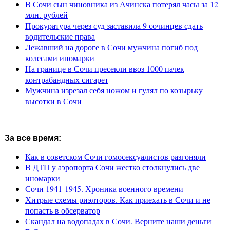
В Сочи сын чиновника из Ачинска потерял часы за 12
млн. рублей
Прокуратура через суд заставила 9 сочинцев сдать
водительские права
Лежавший на дороге в Сочи мужчина погиб под
колесами иномарки
На границе в Сочи пресекли ввоз 1000 пачек
контрабандных сигарет
Мужчина изрезал себя ножом и гулял по козырьку
высотки в Сочи
За все время:
Как в советском Сочи гомосексуалистов разгоняли
В ДТП у аэропорта Сочи жестко столкнулись две
иномарки
Сочи 1941-1945. Хроника военного времени
Хитрые схемы риэлторов. Как приехать в Сочи и не
попасть в обсерватор
Скандал на водопадах в Сочи. Верните наши деньги