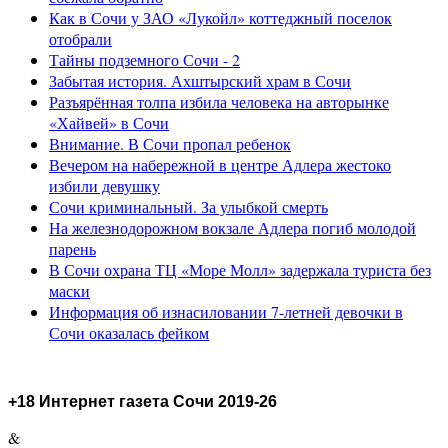
Как в Сочи у ЗАО «Лукойл» коттеджный поселок
отобрали
Тайны подземного Сочи - 2
Забытая история. Ахштырский храм в Сочи
Разъярённая толпа избила человека на авторынке
«Хайвей» в Сочи
Внимание. В Сочи пропал ребенок
Вечером на набережной в центре Адлера жестоко
избили девушку
Сочи криминальный. За улыбкой смерть
На железнодорожном вокзале Адлера погиб молодой
парень
В Сочи охрана ТЦ «Море Молл» задержала туриста без
маски
Информация об изнасиловании 7-летней девочки в
Сочи оказалась фейком
+18 Интернет газета Сочи 2019-26
&