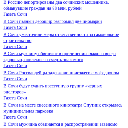
В Россию депортированы два сочинских мошенника,
обманувшие граждан на 88 млн. рублей
Газета Сочи
В Сочи пьяный дебошир разгромил две иномарки
Газета Сочи
В Сочи ужесточили меры ответственности за самовольное
строительство
Газета Сочи
В Сочи мужчину обвиняют в причинении тяжкого вреда
здоровью, повлекшего смерть знакомого
Газета Сочи
В Сочи Росгвардейцы задержали приезжего с мефедроном
Газета Сочи
В Сочи будут судить преступную группу «черных
риелторов»
Газета Сочи
В Сочи на месте снесенного кинотеатра Спутник открылась
муниципальная парковка
Газета Сочи
В Сочи мужчина обвиняется в распространении заведомо