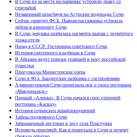
В Сочи из-за места на парковке устроили драку со
стрельбой
Незаконный шлагбаум на Агурские водопады Сочи
Сейчас приедет ФСБ. Пьяная пассажирка устроила
дебош в аэропорту Сочи
В Сочи девушка разбилась насмерть выпав с четвёртого
этажа отеля
Назад в СССР. Гостиницы советского Сочи
История снесенного кладбища в Сочи
В Абхазии ведут поиски упавшей в реку российской
туристки
Прогулка на Министерские озера
Сочи в 90-х. Бандитские разборки с гастролерами
Администрация Сочи проиграла иск о сносе ресторана
«Макдональдс»
Прощай «Аленка». В Сочи начался снос строений
ресторана «Каскад»
История сочинских кораблекрушений
Тайны подземного Сочи
Заброшенный ресторан в лесу села Пластунка
Исповедь приезжей: Как я переехала в Сочи и почему
сбежала обратно