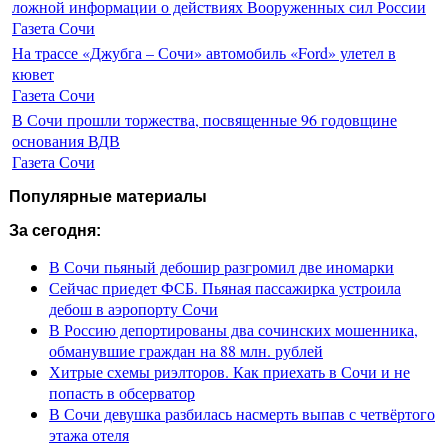
ложной информации о действиях Вооруженных сил России
Газета Сочи
На трассе «Джубга – Сочи» автомобиль «Ford» улетел в
кювет
Газета Сочи
В Сочи прошли торжества, посвященные 96 годовщине
основания ВДВ
Газета Сочи
Популярные материалы
За сегодня:
В Сочи пьяный дебошир разгромил две иномарки
Сейчас приедет ФСБ. Пьяная пассажирка устроила
дебош в аэропорту Сочи
В Россию депортированы два сочинских мошенника,
обманувшие граждан на 88 млн. рублей
Хитрые схемы риэлторов. Как приехать в Сочи и не
попасть в обсерватор
В Сочи девушка разбилась насмерть выпав с четвёртого
этажа отеля