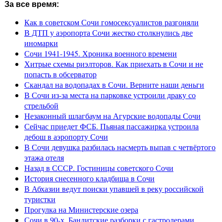
За все время:
Как в советском Сочи гомосексуалистов разгоняли
В ДТП у аэропорта Сочи жестко столкнулись две
иномарки
Сочи 1941-1945. Хроника военного времени
Хитрые схемы риэлторов. Как приехать в Сочи и не
попасть в обсерватор
Скандал на водопадах в Сочи. Верните наши деньги
В Сочи из-за места на парковке устроили драку со
стрельбой
Незаконный шлагбаум на Агурские водопады Сочи
Сейчас приедет ФСБ. Пьяная пассажирка устроила
дебош в аэропорту Сочи
В Сочи девушка разбилась насмерть выпав с четвёртого
этажа отеля
Назад в СССР. Гостиницы советского Сочи
История снесенного кладбища в Сочи
В Абхазии ведут поиски упавшей в реку российской
туристки
Прогулка на Министерские озера
Сочи в 90-х. Бандитские разборки с гастролерами