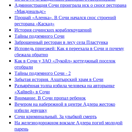
Администрация Сочи проиграла иск о сносе ресторана
«Макдональдс»
Прощай «Аленка». В Сочи начался снос строений
ресторана «Каскад»
История сочинских кораблекрушений
Тайны подземного Сочи
Заброшенный ресторан в лесу села Пластунка
Исповедь приезжей: Как я переехала в Сочи и почему
сбежала обратно
Как в Сочи у ЗАО «Лукойл» коттеджный поселок
отобрали
Тайны подземного Сочи - 2
Забытая история. Ахштырский храм в Сочи
Разъярённая толпа избила человека на авторынке
«Хайвей» в Сочи
Внимание. В Сочи пропал ребенок
Вечером на набережной в центре Адлера жестоко
избили девушку
Сочи криминальный. За улыбкой смерть
На железнодорожном вокзале Адлера погиб молодой
парень