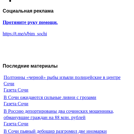
Социальная реклама
Протяните руку помощи.
https://t.me/s/bim_sochi
Последние материалы
Полтонны «черной» рыбы изъяли полицейские в центре
Сочи
Газета Сочи
В Сочи ожидаются сильные ливни с грозами
Газета Сочи
В Россию депортированы два сочинских мошенника,
обманувшие граждан на 88 млн. рублей
Газета Сочи
В Сочи пьяный дебошир разгромил две иномарки