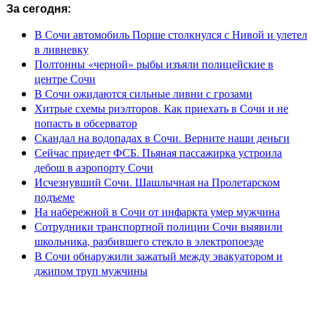
За сегодня:
В Сочи автомобиль Порше столкнулся с Нивой и улетел
в ливневку
Полтонны «черной» рыбы изъяли полицейские в
центре Сочи
В Сочи ожидаются сильные ливни с грозами
Хитрые схемы риэлторов. Как приехать в Сочи и не
попасть в обсерватор
Скандал на водопадах в Сочи. Верните наши деньги
Сейчас приедет ФСБ. Пьяная пассажирка устроила
дебош в аэропорту Сочи
Исчезнувший Сочи. Шашлычная на Пролетарском
подъеме
На набережной в Сочи от инфаркта умер мужчина
Сотрудники транспортной полиции Сочи выявили
школьника, разбившего стекло в электропоезде
В Сочи обнаружили зажатый между эвакуатором и
джипом труп мужчины