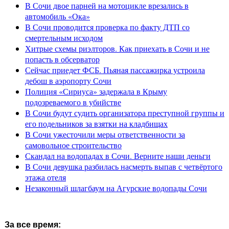
В Сочи двое парней на мотоцикле врезались в
автомобиль «Ока»
В Сочи проводится проверка по факту ДТП со
смертельным исходом
Хитрые схемы риэлторов. Как приехать в Сочи и не
попасть в обсерватор
Сейчас приедет ФСБ. Пьяная пассажирка устроила
дебош в аэропорту Сочи
Полиция «Сириуса» задержала в Крыму
подозреваемого в убийстве
В Сочи будут судить организатора преступной группы и
его подельников за взятки на кладбищах
В Сочи ужесточили меры ответственности за
самовольное строительство
Скандал на водопадах в Сочи. Верните наши деньги
В Сочи девушка разбилась насмерть выпав с четвёртого
этажа отеля
Незаконный шлагбаум на Агурские водопады Сочи
За все время: