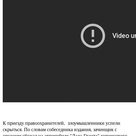
К приезду правоохранителей, злоумышленники успели
скрыться. По словам собеседника издания, зачинщик с
оружием сбежал на автомобиле "Лада-Гранта" коричневого