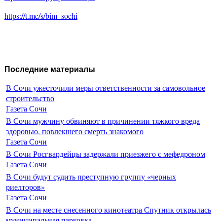
https://t.me/s/bim_sochi
Последние материалы
В Сочи ужесточили меры ответственности за самовольное
строительство
Газета Сочи
В Сочи мужчину обвиняют в причинении тяжкого вреда
здоровью, повлекшего смерть знакомого
Газета Сочи
В Сочи Росгвардейцы задержали приезжего с мефедроном
Газета Сочи
В Сочи будут судить преступную группу «черных
риелторов»
Газета Сочи
В Сочи на месте снесенного кинотеатра Спутник открылась
муниципальная парковка