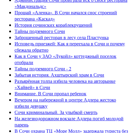
«Макдональдс»
Прощай «Аленка». В Сочи начался снос строений
ресторана «Каскад»
История сочинских кораблекрушений
Тайны подземного Сочи
Заброшенный ресторан в лесу села Пластунка
Исповедь приезжей: Как я переехала в Сочи и почему
сбежала обратно
Как в Сочи у ЗАО «Лукойл» коттеджный поселок
отобрали
Тайны подземного Сочи - 2
Забытая история. Ахштырский храм в Сочи
Разъярённая толпа избила человека на авторынке
«Хайвей» в Сочи
Внимание. В Сочи пропал ребенок
Вечером на набережной в центре Адлера жестоко
избили девушку
Сочи криминальный. За улыбкой смерть
На железнодорожном вокзале Адлера погиб молодой
парень
В Сочи охрана ТЦ «Море Молл» задержала туриста без