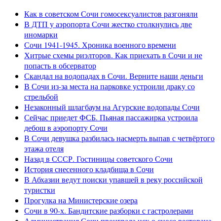
Как в советском Сочи гомосексуалистов разгоняли
В ДТП у аэропорта Сочи жестко столкнулись две
иномарки
Сочи 1941-1945. Хроника военного времени
Хитрые схемы риэлторов. Как приехать в Сочи и не
попасть в обсерватор
Скандал на водопадах в Сочи. Верните наши деньги
В Сочи из-за места на парковке устроили драку со
стрельбой
Незаконный шлагбаум на Агурские водопады Сочи
Сейчас приедет ФСБ. Пьяная пассажирка устроила
дебош в аэропорту Сочи
В Сочи девушка разбилась насмерть выпав с четвёртого
этажа отеля
Назад в СССР. Гостиницы советского Сочи
История снесенного кладбища в Сочи
В Абхазии ведут поиски упавшей в реку российской
туристки
Прогулка на Министерские озера
Сочи в 90-х. Бандитские разборки с гастролерами
Администрация Сочи проиграла иск о сносе ресторана