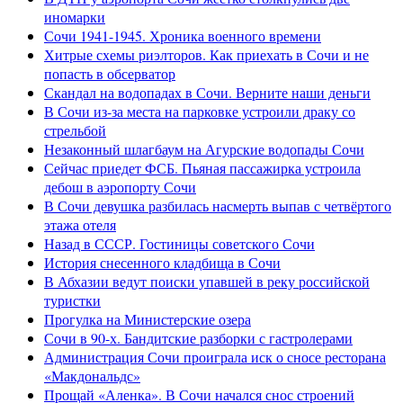
иномарки
Сочи 1941-1945. Хроника военного времени
Хитрые схемы риэлторов. Как приехать в Сочи и не
попасть в обсерватор
Скандал на водопадах в Сочи. Верните наши деньги
В Сочи из-за места на парковке устроили драку со
стрельбой
Незаконный шлагбаум на Агурские водопады Сочи
Сейчас приедет ФСБ. Пьяная пассажирка устроила
дебош в аэропорту Сочи
В Сочи девушка разбилась насмерть выпав с четвёртого
этажа отеля
Назад в СССР. Гостиницы советского Сочи
История снесенного кладбища в Сочи
В Абхазии ведут поиски упавшей в реку российской
туристки
Прогулка на Министерские озера
Сочи в 90-х. Бандитские разборки с гастролерами
Администрация Сочи проиграла иск о сносе ресторана
«Макдональдс»
Прощай «Аленка». В Сочи начался снос строений