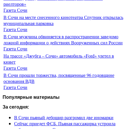
риелторов»
Газета Сочи
В Сочи на месте снесенного кинотеатра Спутник открылась
муниципальная парковка
Газета Сочи
В Сочи мужчина обвиняется в распространении заведомо
ложной информации о действиях Вооруженных сил России
Газета Сочи
На трассе «Джубга – Сочи» автомобиль «Ford» улетел в
кювет
Газета Сочи
В Сочи прошли торжества, посвященные 96 годовщине
основания ВДВ
Газета Сочи
Популярные материалы
За сегодня:
В Сочи пьяный дебошир разгромил две иномарки
Сейчас приедет ФСБ. Пьяная пассажирка устроила