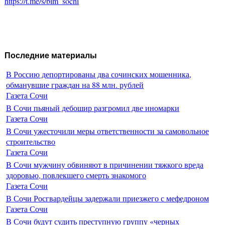
https://t.me/s/bim_sochi
Последние материалы
В Россию депортированы два сочинских мошенника,
обманувшие граждан на 88 млн. рублей
Газета Сочи
В Сочи пьяный дебошир разгромил две иномарки
Газета Сочи
В Сочи ужесточили меры ответственности за самовольное
строительство
Газета Сочи
В Сочи мужчину обвиняют в причинении тяжкого вреда
здоровью, повлекшего смерть знакомого
Газета Сочи
В Сочи Росгвардейцы задержали приезжего с мефедроном
Газета Сочи
В Сочи будут судить преступную группу «черных