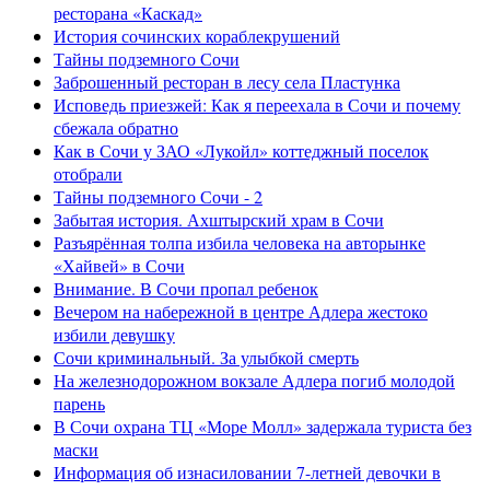
ресторана «Каскад»
История сочинских кораблекрушений
Тайны подземного Сочи
Заброшенный ресторан в лесу села Пластунка
Исповедь приезжей: Как я переехала в Сочи и почему
сбежала обратно
Как в Сочи у ЗАО «Лукойл» коттеджный поселок
отобрали
Тайны подземного Сочи - 2
Забытая история. Ахштырский храм в Сочи
Разъярённая толпа избила человека на авторынке
«Хайвей» в Сочи
Внимание. В Сочи пропал ребенок
Вечером на набережной в центре Адлера жестоко
избили девушку
Сочи криминальный. За улыбкой смерть
На железнодорожном вокзале Адлера погиб молодой
парень
В Сочи охрана ТЦ «Море Молл» задержала туриста без
маски
Информация об изнасиловании 7-летней девочки в