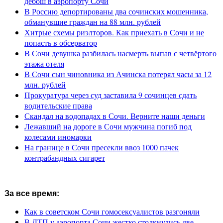
дебош в аэропорту Сочи
В Россию депортированы два сочинских мошенника,
обманувшие граждан на 88 млн. рублей
Хитрые схемы риэлторов. Как приехать в Сочи и не
попасть в обсерватор
В Сочи девушка разбилась насмерть выпав с четвёртого
этажа отеля
В Сочи сын чиновника из Ачинска потерял часы за 12
млн. рублей
Прокуратура через суд заставила 9 сочинцев сдать
водительские права
Скандал на водопадах в Сочи. Верните наши деньги
Лежавший на дороге в Сочи мужчина погиб под
колесами иномарки
На границе в Сочи пресекли ввоз 1000 пачек
контрабандных сигарет
За все время:
Как в советском Сочи гомосексуалистов разгоняли
В ДТП у аэропорта Сочи жестко столкнулись две