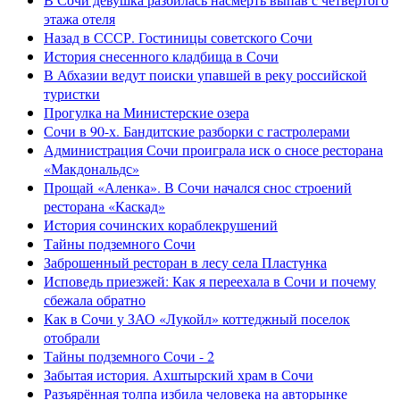
этажа отеля
Назад в СССР. Гостиницы советского Сочи
История снесенного кладбища в Сочи
В Абхазии ведут поиски упавшей в реку российской
туристки
Прогулка на Министерские озера
Сочи в 90-х. Бандитские разборки с гастролерами
Администрация Сочи проиграла иск о сносе ресторана
«Макдональдс»
Прощай «Аленка». В Сочи начался снос строений
ресторана «Каскад»
История сочинских кораблекрушений
Тайны подземного Сочи
Заброшенный ресторан в лесу села Пластунка
Исповедь приезжей: Как я переехала в Сочи и почему
сбежала обратно
Как в Сочи у ЗАО «Лукойл» коттеджный поселок
отобрали
Тайны подземного Сочи - 2
Забытая история. Ахштырский храм в Сочи
Разъярённая толпа избила человека на авторынке