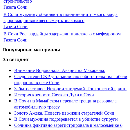
строительство
Газета Сочи
В Сочи мужчину обвиняют в причинении тяжкого вреда
здоровью, повлекшего смерть знакомого
Газета Сочи
В Сочи Росгвардейцы задержали приезжего с мефедроном
Газета Сочи
Популярные материалы
За сегодня:
Внимание Водоканала. Авария на Макаренко
Следователи СКР устанавливают обстоятельства гибели
подростка в реке Сочи
Забытое старое. Истории эпидемий. Гонконгский грипп
История крепости Святого Духа в Сочи
В Сочи на Мамайском перевале трещина разорвала
автомобильную трассу
Золото Ажека. Повесть из жизни старателей Сочи
В Сочи мужчина подозревается в убийстве супруги
Сочинка фиктивно зарегистрировала в малосемейке 6