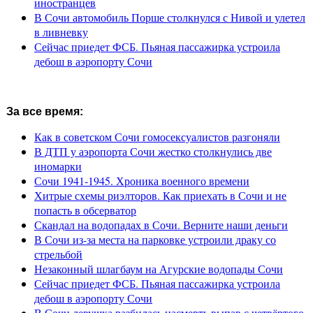
иностранцев
В Сочи автомобиль Порше столкнулся с Нивой и улетел
в ливневку
Сейчас приедет ФСБ. Пьяная пассажирка устроила
дебош в аэропорту Сочи
За все время:
Как в советском Сочи гомосексуалистов разгоняли
В ДТП у аэропорта Сочи жестко столкнулись две
иномарки
Сочи 1941-1945. Хроника военного времени
Хитрые схемы риэлторов. Как приехать в Сочи и не
попасть в обсерватор
Скандал на водопадах в Сочи. Верните наши деньги
В Сочи из-за места на парковке устроили драку со
стрельбой
Незаконный шлагбаум на Агурские водопады Сочи
Сейчас приедет ФСБ. Пьяная пассажирка устроила
дебош в аэропорту Сочи
В Сочи девушка разбилась насмерть выпав с четвёртого