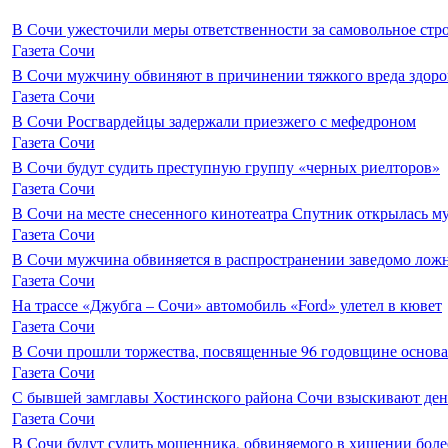
В Сочи ужесточили меры ответственности за самовольное стр
Газета Сочи
В Сочи мужчину обвиняют в причинении тяжкого вреда здоро
Газета Сочи
В Сочи Росгвардейцы задержали приезжего с мефедроном
Газета Сочи
В Сочи будут судить преступную группу «черных риелторов»
Газета Сочи
В Сочи на месте снесенного кинотеатра Спутник открылась м
Газета Сочи
В Сочи мужчина обвиняется в распространении заведомо лож
Газета Сочи
На трассе «Джубга – Сочи» автомобиль «Ford» улетел в кювет
Газета Сочи
В Сочи прошли торжества, посвященные 96 годовщине основ
Газета Сочи
С бывшей замглавы Хостинского района Сочи взыскивают день
Газета Сочи
В Сочи будут судить мошенника, обвиняемого в хищении более