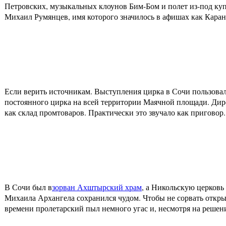
Петровских, музыкальных клоунов Бим-Бом и полет из-под ку
Михаил Румянцев, имя которого значилось в афишах как Кар
Если верить источникам. Выступления цирка в Сочи пользовало
постоянного цирка на всей территории Маячной площади. Дирек
как склад промтоваров. Практически это звучало как приговор
В Сочи был в
зорван Ахштырский храм
, а Никольскую церковь
Михаила Архангела сохранился чудом. Чтобы не сорвать открыт
времени пролетарский пыл немного угас и, несмотря на решени