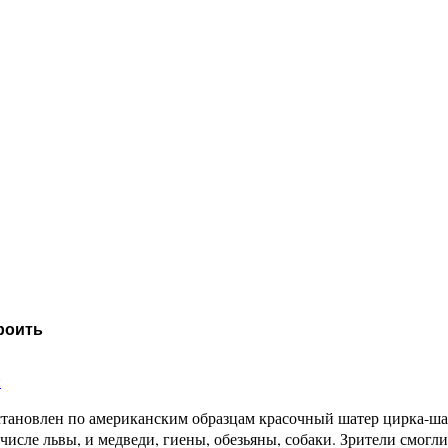
роить
и
становлен по американским образцам красочный шатер цирка-ша
числе львы, и медведи, гиены, обезьяны, собаки. Зрители смогл