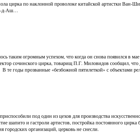
пола цирка по наклонной проволоке китайской артистки Ван-Ш
ан-д-Аш…
сь таким огромным успехом, что когда он снова появился в мае 
тор сочинского цирка, товарищ П.Г. Миловидов сообщил, что дл
. В те годы прозванные «безбожной пятилеткой» с объектами ре
 приспособили под один из цехов для производства искусственно
ие шапито и гастроли артистов, постройка постоянного цирка б
я городских организаций, церковь не снесли.