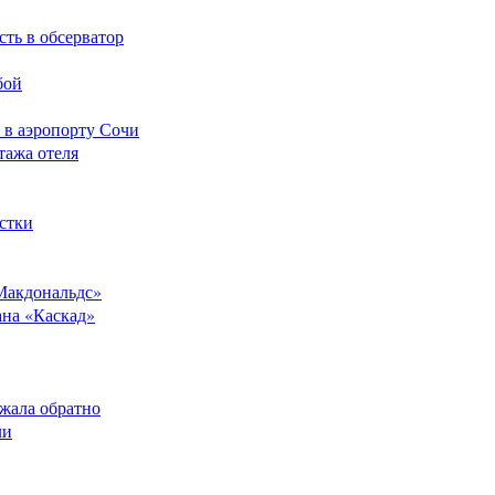
сть в обсерватор
бой
 в аэропорту Сочи
тажа отеля
стки
Макдональдс»
ана «Каскад»
ежала обратно
ли