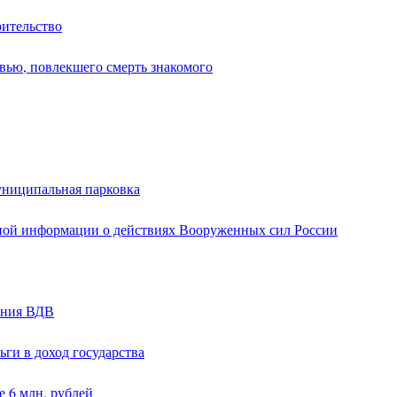
оительство
вью, повлекшего смерть знакомого
униципальная парковка
ной информации о действиях Вооруженных сил России
ания ВДВ
ги в доход государства
 6 млн. рублей