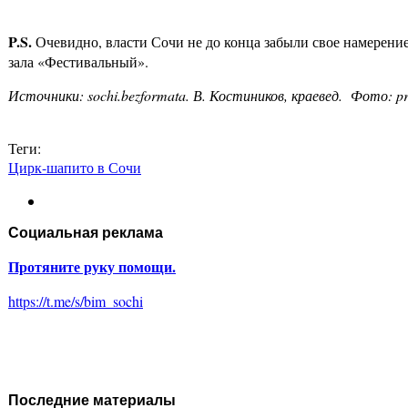
P
.
S
.
Очевидно, власти Сочи не до конца забыли свое намерени
зала «Фестивальный».
Источники: sochi.bezformata. В. Костиников, краевед. Фото
Теги:
Цирк-шапито в Сочи
Социальная реклама
Протяните руку помощи.
https://t.me/s/bim_sochi
Последние материалы