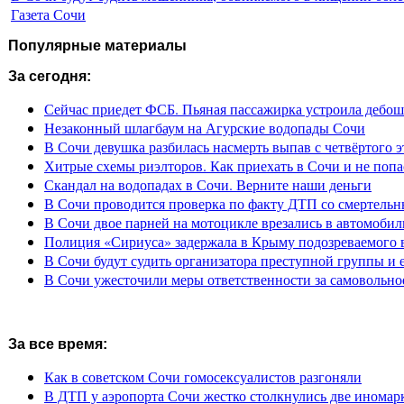
Газета Сочи
Популярные материалы
За сегодня:
Сейчас приедет ФСБ. Пьяная пассажирка устроила дебош
Незаконный шлагбаум на Агурские водопады Сочи
В Сочи девушка разбилась насмерть выпав с четвёртого э
Хитрые схемы риэлторов. Как приехать в Сочи и не попа
Скандал на водопадах в Сочи. Верните наши деньги
В Сочи проводится проверка по факту ДТП со смертель
В Сочи двое парней на мотоцикле врезались в автомобил
Полиция «Сириуса» задержала в Крыму подозреваемого 
В Сочи будут судить организатора преступной группы и 
В Сочи ужесточили меры ответственности за самовольно
За все время:
Как в советском Сочи гомосексуалистов разгоняли
В ДТП у аэропорта Сочи жестко столкнулись две иномар