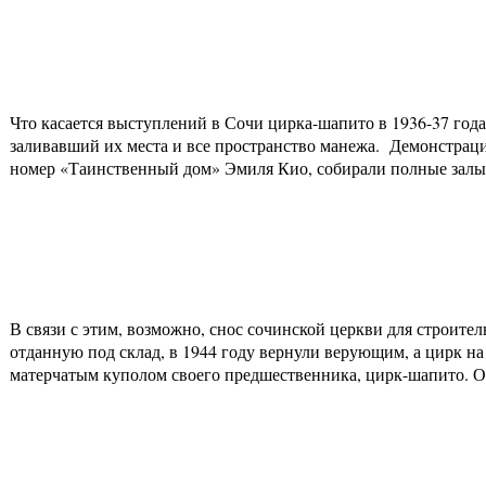
Что касается выступлений в Сочи цирка-шапито в 1936-37 год
заливавший их места и все пространство манежа. Демонстрац
номер «Таинственный дом» Эмиля Кио, собирали полные залы
В связи с этим, возможно, снос сочинской церкви для строите
отданную под склад, в 1944 году вернули верующим, а цирк на
матерчатым куполом своего предшественника, цирк-шапито. Ок