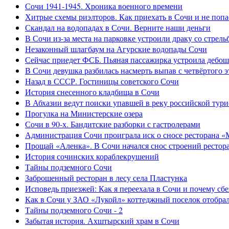
Сочи 1941-1945. Хроника военного времени
Хитрые схемы риэлторов. Как приехать в Сочи и не попа
Скандал на водопадах в Сочи. Верните наши деньги
В Сочи из-за места на парковке устроили драку со стрель
Незаконный шлагбаум на Агурские водопады Сочи
Сейчас приедет ФСБ. Пьяная пассажирка устроила дебош
В Сочи девушка разбилась насмерть выпав с четвёртого э
Назад в СССР. Гостиницы советского Сочи
История снесенного кладбища в Сочи
В Абхазии ведут поиски упавшей в реку российской тури
Прогулка на Министерские озера
Сочи в 90-х. Бандитские разборки с гастролерами
Администрация Сочи проиграла иск о сносе ресторана «
Прощай «Аленка». В Сочи начался снос строений рестор
История сочинских кораблекрушений
Тайны подземного Сочи
Заброшенный ресторан в лесу села Пластунка
Исповедь приезжей: Как я переехала в Сочи и почему сб
Как в Сочи у ЗАО «Лукойл» коттеджный поселок отобра
Тайны подземного Сочи - 2
Забытая история. Ахштырский храм в Сочи