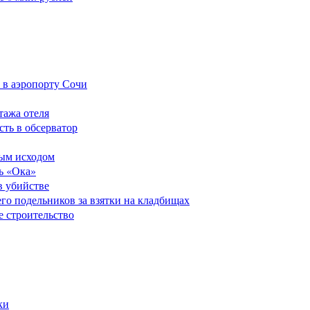
 в аэропорту Сочи
тажа отеля
сть в обсерватор
ным исходом
ь «Ока»
в убийстве
его подельников за взятки на кладбищах
е строительство
ки