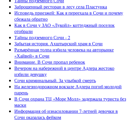
Тайны подземного Сочи
Заброшенный ресторан в лесу села Пластунка
Исповедь приезжей: Как я переехала в Сочи и почему
сбежала обратно
Как в Сочи у ЗАО «Лукойл» коттеджный поселок
отобрали
Тайны подземного Сочи - 2
Забытая история. Ахштырский храм в Сочи
Разъярённая толпа избила человека на авторынке
«Хайвей» в Сочи
Внимание. В Сочи пропал ребенок
Вечером на набережной в центре Адлера жестоко
избили девушку
Сочи криминальный. За улыбкой смерть
На железнодорожном вокзале Адлера погиб молодой
парень
В Сочи охрана ТЦ «Море Молл» задержала туриста без
маски
Информация об изнасиловании 7-летней девочки в
Сочи оказалась фейком