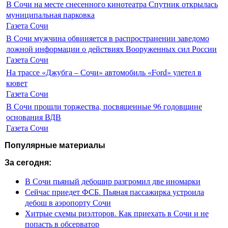
В Сочи на месте снесенного кинотеатра Спутник открылась
муниципальная парковка
Газета Сочи
В Сочи мужчина обвиняется в распространении заведомо
ложной информации о действиях Вооруженных сил России
Газета Сочи
На трассе «Джубга – Сочи» автомобиль «Ford» улетел в
кювет
Газета Сочи
В Сочи прошли торжества, посвященные 96 годовщине
основания ВДВ
Газета Сочи
Популярные материалы
За сегодня:
В Сочи пьяный дебошир разгромил две иномарки
Сейчас приедет ФСБ. Пьяная пассажирка устроила
дебош в аэропорту Сочи
Хитрые схемы риэлторов. Как приехать в Сочи и не
попасть в обсерватор