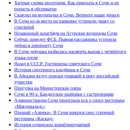
Хитрые схемы риэлторов. Как приехать в Сочи и не
попасть в обсерватор
Скандал на водопадах в Сочи. Верните наши деньги
В Сочи из-за места на парковке устроили драку со
стрельбой
Незаконный шлагбаум на Агурские водопады Сочи
Сейчас приедет ФСБ. Пьяная пассажирка устроила
дебош в аэропорту Сочи
В Сочи девушка разбилась насмерть выпав с четвёртого
этажа отеля
Назад в СССР. Гостиницы советского Сочи
История снесенного кладбища в Сочи
В Абхазии ведут поиски упавшей в реку российской
туристки
Прогулка на Министерские озера
Сочи в 90-х. Бандитские разборки с гастролерами
Администрация Сочи проиграла иск о сносе ресторана
«Макдональдс»
Прощай «Аленка». В Сочи начался снос строений
ресторана «Каскад»
История сочинских кораблекрушений