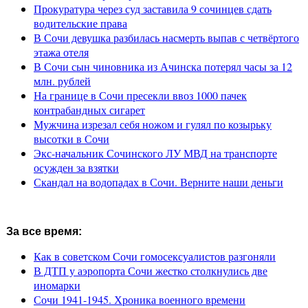
Прокуратура через суд заставила 9 сочинцев сдать
водительские права
В Сочи девушка разбилась насмерть выпав с четвёртого
этажа отеля
В Сочи сын чиновника из Ачинска потерял часы за 12
млн. рублей
На границе в Сочи пресекли ввоз 1000 пачек
контрабандных сигарет
Мужчина изрезал себя ножом и гулял по козырьку
высотки в Сочи
Экс-начальник Сочинского ЛУ МВД на транспорте
осужден за взятки
Скандал на водопадах в Сочи. Верните наши деньги
За все время:
Как в советском Сочи гомосексуалистов разгоняли
В ДТП у аэропорта Сочи жестко столкнулись две
иномарки
Сочи 1941-1945. Хроника военного времени