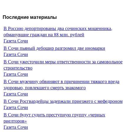
Последние материалы
В Россию депортированы два сочинских мошенника,
обманувшие граждан на 88 млн. рублей
Газета Сочи
В Сочи пьяный дебошир разгромил две иномарки
Газета Сочи
В Сочи ужесточили меры ответственности за самовольное
строительство
Газета Сочи
В Сочи мужчину обвиняют в причинении тяжкого вреда
здоровью, повлекшего смерть знакомого
Газета Сочи
В Сочи Росгвардейцы задержали приезжего с мефедроном
Газета Сочи
В Сочи будут судить преступную группу «черных
риелторов»
Газета Сочи