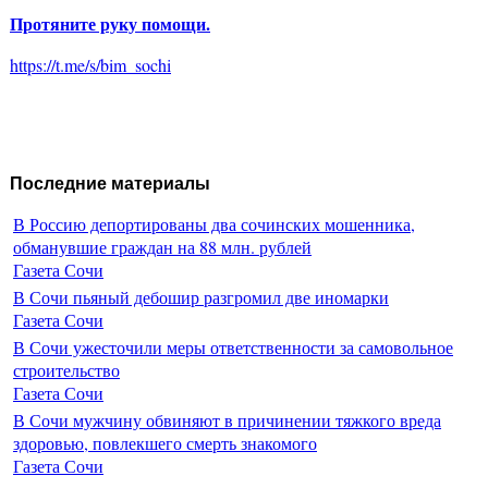
Протяните руку помощи.
https://t.me/s/bim_sochi
Последние материалы
В Россию депортированы два сочинских мошенника,
обманувшие граждан на 88 млн. рублей
Газета Сочи
В Сочи пьяный дебошир разгромил две иномарки
Газета Сочи
В Сочи ужесточили меры ответственности за самовольное
строительство
Газета Сочи
В Сочи мужчину обвиняют в причинении тяжкого вреда
здоровью, повлекшего смерть знакомого
Газета Сочи