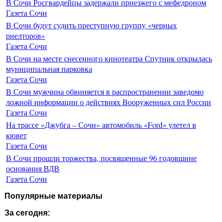
В Сочи Росгвардейцы задержали приезжего с мефедроном
Газета Сочи
В Сочи будут судить преступную группу «черных
риелторов»
Газета Сочи
В Сочи на месте снесенного кинотеатра Спутник открылась
муниципальная парковка
Газета Сочи
В Сочи мужчина обвиняется в распространении заведомо
ложной информации о действиях Вооруженных сил России
Газета Сочи
На трассе «Джубга – Сочи» автомобиль «Ford» улетел в
кювет
Газета Сочи
В Сочи прошли торжества, посвященные 96 годовщине
основания ВДВ
Газета Сочи
Популярные материалы
За сегодня: