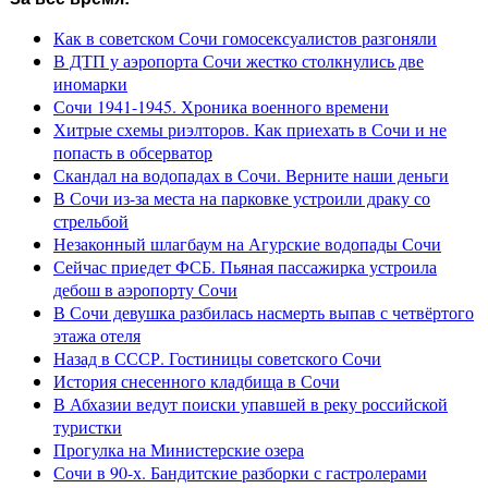
Как в советском Сочи гомосексуалистов разгоняли
В ДТП у аэропорта Сочи жестко столкнулись две
иномарки
Сочи 1941-1945. Хроника военного времени
Хитрые схемы риэлторов. Как приехать в Сочи и не
попасть в обсерватор
Скандал на водопадах в Сочи. Верните наши деньги
В Сочи из-за места на парковке устроили драку со
стрельбой
Незаконный шлагбаум на Агурские водопады Сочи
Сейчас приедет ФСБ. Пьяная пассажирка устроила
дебош в аэропорту Сочи
В Сочи девушка разбилась насмерть выпав с четвёртого
этажа отеля
Назад в СССР. Гостиницы советского Сочи
История снесенного кладбища в Сочи
В Абхазии ведут поиски упавшей в реку российской
туристки
Прогулка на Министерские озера
Сочи в 90-х. Бандитские разборки с гастролерами