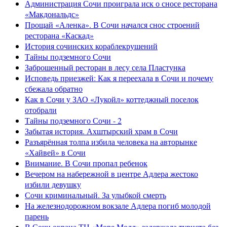
Администрация Сочи проиграла иск о сносе ресторана
«Макдональдс»
Прощай «Аленка». В Сочи начался снос строений
ресторана «Каскад»
История сочинских кораблекрушений
Тайны подземного Сочи
Заброшенный ресторан в лесу села Пластунка
Исповедь приезжей: Как я переехала в Сочи и почему
сбежала обратно
Как в Сочи у ЗАО «Лукойл» коттеджный поселок
отобрали
Тайны подземного Сочи - 2
Забытая история. Ахштырский храм в Сочи
Разъярённая толпа избила человека на авторынке
«Хайвей» в Сочи
Внимание. В Сочи пропал ребенок
Вечером на набережной в центре Адлера жестоко
избили девушку
Сочи криминальный. За улыбкой смерть
На железнодорожном вокзале Адлера погиб молодой
парень
В Сочи охрана ТЦ «Море Молл» задержала туриста без