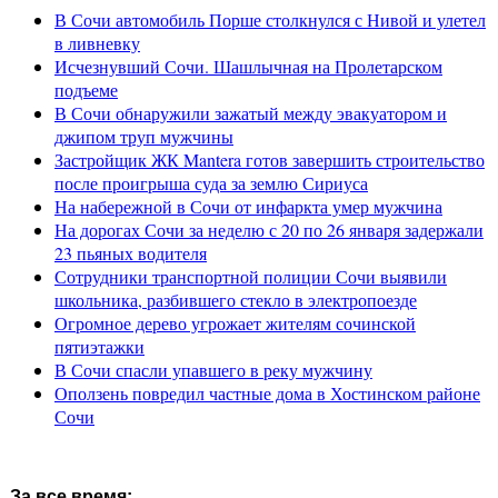
В Сочи автомобиль Порше столкнулся с Нивой и улетел
в ливневку
Исчезнувший Сочи. Шашлычная на Пролетарском
подъеме
В Сочи обнаружили зажатый между эвакуатором и
джипом труп мужчины
Застройщик ЖК Mantera готов завершить строительство
после проигрыша суда за землю Сириуса
На набережной в Сочи от инфаркта умер мужчина
На дорогах Сочи за неделю с 20 по 26 января задержали
23 пьяных водителя
Сотрудники транспортной полиции Сочи выявили
школьника, разбившего стекло в электропоезде
Огромное дерево угрожает жителям сочинской
пятиэтажки
В Сочи спасли упавшего в реку мужчину
Оползень повредил частные дома в Хостинском районе
Сочи
За все время: