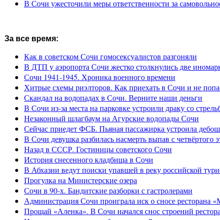
В Сочи ужесточили меры ответственности за самовольно
За все время:
Как в советском Сочи гомосексуалистов разгоняли
В ДТП у аэропорта Сочи жестко столкнулись две иномар
Сочи 1941-1945. Хроника военного времени
Хитрые схемы риэлторов. Как приехать в Сочи и не попа
Скандал на водопадах в Сочи. Верните наши деньги
В Сочи из-за места на парковке устроили драку со стрель
Незаконный шлагбаум на Агурские водопады Сочи
Сейчас приедет ФСБ. Пьяная пассажирка устроила дебош
В Сочи девушка разбилась насмерть выпав с четвёртого э
Назад в СССР. Гостиницы советского Сочи
История снесенного кладбища в Сочи
В Абхазии ведут поиски упавшей в реку российской тури
Прогулка на Министерские озера
Сочи в 90-х. Бандитские разборки с гастролерами
Администрация Сочи проиграла иск о сносе ресторана «
Прощай «Аленка». В Сочи начался снос строений рестор