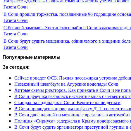
На трассе «Джубга – Сочи» автомобиль «Ford» улетел в кювет
Газета Сочи
В Сочи прошли торжества, посвященные 96 годовщине основ
Газета Сочи
С бывшей замглавы Хостинского района Сочи взыскивают день
Газета Сочи
В Сочи будут судить мошенника, обвиняемого в хищении более
Газета Сочи
Популярные материалы
За сегодня:
Сейчас приедет ФСБ. Пьяная пассажирка устроила дебош
Незаконный шлагбаум на Агурские водопады Сочи
Хитрые схемы риэлторов. Как приехать в Сочи и не попа
В Сочи девушка разбилась насмерть выпав с четвёртого э
Скандал на водопадах в Сочи. Верните наши деньги
В Сочи проводится проверка по факту ДТП со смертель
В Сочи двое парней на мотоцикле врезались в автомобил
Полиция «Сириуса» задержала в Крыму подозреваемого 
В Сочи будут судить организатора преступной группы и 