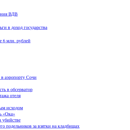
ания ВДВ
ги в доход государства
 6 млн. рублей
 в аэропорту Сочи
сть в обсерватор
тажа отеля
ным исходом
ь «Ока»
в убийстве
его подельников за взятки на кладбищах