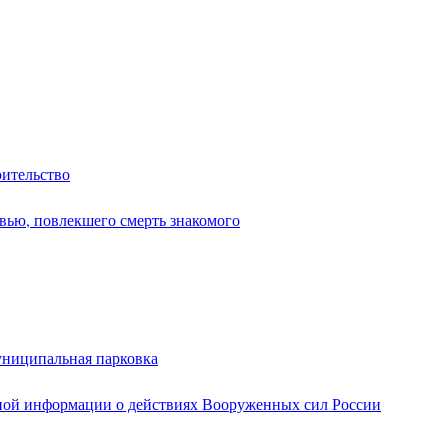
оительство
вью, повлекшего смерть знакомого
униципальная парковка
ной информации о действиях Вооруженных сил России