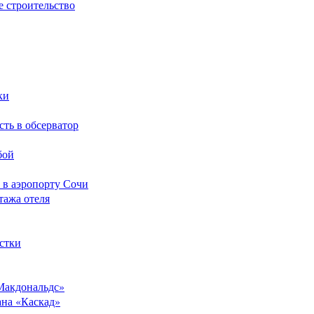
е строительство
ки
сть в обсерватор
бой
 в аэропорту Сочи
тажа отеля
стки
Макдональдс»
ана «Каскад»