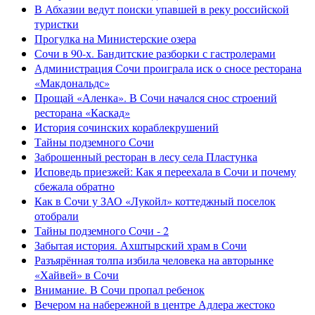
В Абхазии ведут поиски упавшей в реку российской
туристки
Прогулка на Министерские озера
Сочи в 90-х. Бандитские разборки с гастролерами
Администрация Сочи проиграла иск о сносе ресторана
«Макдональдс»
Прощай «Аленка». В Сочи начался снос строений
ресторана «Каскад»
История сочинских кораблекрушений
Тайны подземного Сочи
Заброшенный ресторан в лесу села Пластунка
Исповедь приезжей: Как я переехала в Сочи и почему
сбежала обратно
Как в Сочи у ЗАО «Лукойл» коттеджный поселок
отобрали
Тайны подземного Сочи - 2
Забытая история. Ахштырский храм в Сочи
Разъярённая толпа избила человека на авторынке
«Хайвей» в Сочи
Внимание. В Сочи пропал ребенок
Вечером на набережной в центре Адлера жестоко