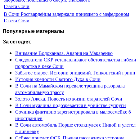
Газета Сочи
В Сочи Росгвардейцы задержали приезжего с мефедроном
Газета Сочи
Популярные материалы
За сегодня:
Внимание Водоканала. Авария на Макаренко
Следователи СКР устанавливают обстоятельства гибели
подростка в реке Сочи
Забытое старое. Истории эпидемий. Гонконгский грипп
История крепости Святого Духа в Сочи
В Сочи на Мамайском перевале трещина разорвала
автомобильную трассу
Золото Ажека. Повесть из жизни старателей Сочи
В Сочи мужчина подозревается в убийстве супруги
Сочинка фиктивно зарегистрировала в малосемейке 6
иностранцев
В Сочи автомобиль Порше столкнулся с Нивой и улетел
в ливневку
Сейчас приедет ФСБ. Пьяная пассажирка устроила