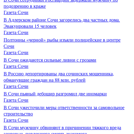
подозрению в краже
Газета Сочи
В Адлерском районе Сочи загорелись два частных дома.
Эвакуировали 15 человек
Газета Сочи
Полтонны «черной» рыбы изъяли полицейские в центре
Сочи
Газета Сочи
В Сочи ожидаются сильные ливни с грозами
Газета Сочи
В Россию депортированы два сочинских мошенника,
обманувшие граждан на 88 млн. рублей
Газета Сочи
В Сочи пьяный дебошир разгромил две иномарки
Газета Сочи
В Сочи ужесточили меры ответственности за самовольное
строительство
Газета Сочи
В Сочи мужчину обвиняют в причинении тяжкого вреда
здоровью, повлекшего смерть знакомого