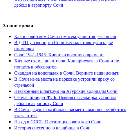
дебош в аэропорту Сочи
За все время:
Как в советском Сочи гомосексуалистов разгоняли
В ДТП у аэропорта Сочи жестко столкнулись две
иномарки
Сочи 1941-1945. Хроника военного времени
Хитрые схемы риэлторов. Как приехать в Сочи и не
попасть в обсерватор
Скандал на водопадах в Сочи. Верните наши деньги
В Сочи из-за места на парковке устроили драку со
стрельбой
Незаконный шлагбаум на Агурские водопады Сочи
Сейчас приедет ФСБ. Пьяная пассажирка устроила
дебош в аэропорту Сочи
В Сочи девушка разбилась насмерть выпав с четвёртого
этажа отеля
Назад в СССР. Гостиницы советского Сочи
История снесенного кладбища в Сочи