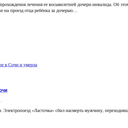
 прохождения лечения ее восьмилетней дочери-инвалида. Об это
же на проезд отца ребёнка за дочерью…
ие в Сочи и умерла
очи
и
и. Электропоезд «Ласточка» сбил насмерть мужчину, переходив