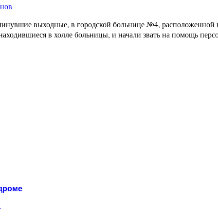
енов
 минувшие выходные, в городской больнице №4, расположенной 
находившиеся в холле больницы, и начали звать на помощь пе
одроме
и