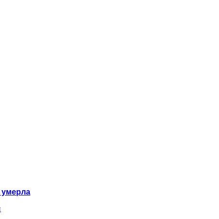
и умерла
и