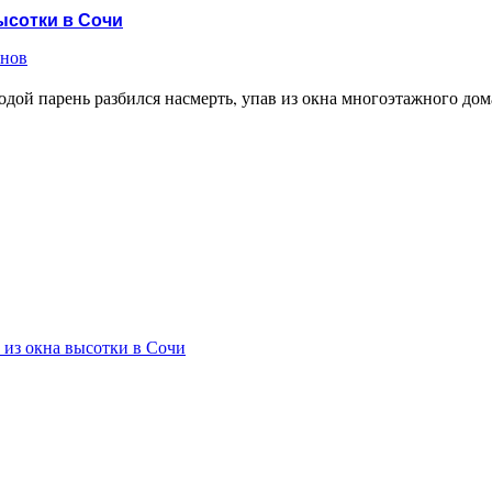
ысотки в Сочи
енов
одой парень разбился насмерть, упав из окна многоэтажного дом
 из окна высотки в Сочи