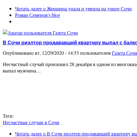
Читать далее
о Женщина упала и умерла на улице Сочи
Роман Семенов's blog
В Сочи риэлтор продававший квартиру выпал с балко
Опубликовано вт, 12/29/2020 - 14:53 пользователем
Газета Соч
Несчастный случай произошел 28 декабря в одном из многоква
выпал мужчина…
Теги:
Несчастные случаи в Сочи
Читать далее
о В Сочи риэлтор продававший квартиру вып