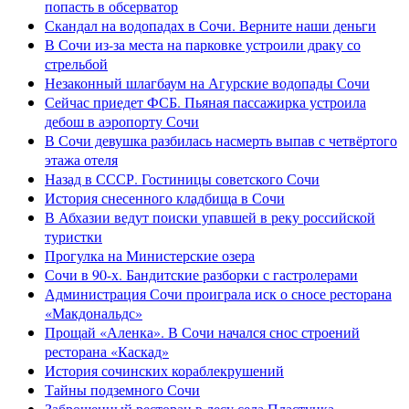
попасть в обсерватор
Скандал на водопадах в Сочи. Верните наши деньги
В Сочи из-за места на парковке устроили драку со
стрельбой
Незаконный шлагбаум на Агурские водопады Сочи
Сейчас приедет ФСБ. Пьяная пассажирка устроила
дебош в аэропорту Сочи
В Сочи девушка разбилась насмерть выпав с четвёртого
этажа отеля
Назад в СССР. Гостиницы советского Сочи
История снесенного кладбища в Сочи
В Абхазии ведут поиски упавшей в реку российской
туристки
Прогулка на Министерские озера
Сочи в 90-х. Бандитские разборки с гастролерами
Администрация Сочи проиграла иск о сносе ресторана
«Макдональдс»
Прощай «Аленка». В Сочи начался снос строений
ресторана «Каскад»
История сочинских кораблекрушений
Тайны подземного Сочи
Заброшенный ресторан в лесу села Пластунка