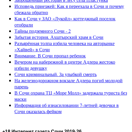
Исповедь приезжей: Как я переехала в Сочи и почему
сбежала обратно
Как в Сочи у ЗАО «Лукойл» коттеджный поселок
отобрали
Тайны подземного Сочи - 2
Забытая история. Ахштырский храм в Сочи
Разъярённая толпа избила человека на авторынке
«Хайвей» в Сочи
Внимание. В Сочи пропал ребенок
Вечером на набережной в центре Адлера жестоко
избили девушку
Сочи криминальный. За улыбкой смерть
На железнодорожном вокзале Адлера погиб молодой
парень
В Сочи охрана ТЦ «Море Молл» задержала туриста без
маски
Информация об изнасиловании 7-летней девочки в
Сочи оказалась фейком
+18 Интернет газета Сочи 2019-26