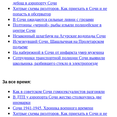
дебош в аэропорту Сочи
Хитрые схемы риэлторов. Как приехать в Сочи и не
попасть в обсерватор
В Сочи ожидаются сильные ливни с грозами
Полтонны «черной» рыбы изъяли полицейские в
центре Сочи
Незаконный шлагбаум на Агурские водопады Сочи
Исчезнувший Сочи. Шашлычная на Пролетарском
подъеме
На набережной в Сочи от инфаркта умер мужчина
Сотрудники транспортной полиции Сочи выявили
школьника, разбившего стекло в электропоезде
За все время:
Как в советском Сочи гомосексуалистов разгоняли
В ДТП у аэропорта Сочи жестко столкнулись две
иномарки
Сочи 1941-1945. Хроника военного времени
Хитрые схемы риэлторов. Как приехать в Сочи и не