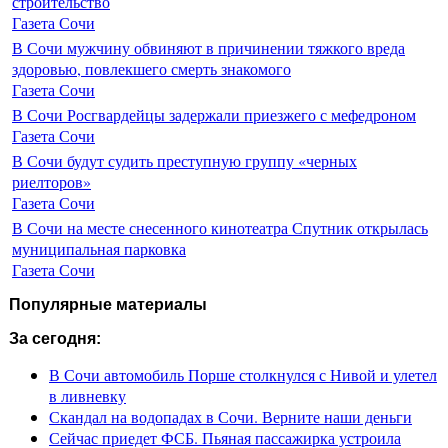
строительство
Газета Сочи
В Сочи мужчину обвиняют в причинении тяжкого вреда
здоровью, повлекшего смерть знакомого
Газета Сочи
В Сочи Росгвардейцы задержали приезжего с мефедроном
Газета Сочи
В Сочи будут судить преступную группу «черных
риелторов»
Газета Сочи
В Сочи на месте снесенного кинотеатра Спутник открылась
муниципальная парковка
Газета Сочи
Популярные материалы
За сегодня:
В Сочи автомобиль Порше столкнулся с Нивой и улетел
в ливневку
Скандал на водопадах в Сочи. Верните наши деньги
Сейчас приедет ФСБ. Пьяная пассажирка устроила