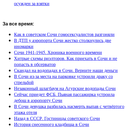
осужден за взятки
За все время:
Как в советском Сочи гомосексуалистов разгоняли
В ДТП у аэропорта Сочи жестко столкнулись две
иномарки
Сочи 1941-1945. Хроника военного времени
Хитрые схемы риэлторов. Как приехать в Сочи и не
попасть в обсерватор
Скандал на водопадах в Сочи. Верните наши деньги
В Сочи из-за места на парковке устроили драку со
стрельбой
Незаконный шлагбаум на Агурские водопады Сочи
Сейчас приедет ФСБ. Пьяная пассажирка устроила
дебош в аэропорту Сочи
В Сочи девушка разбилась насмерть выпав с четвёртого
этажа отеля
Назад в СССР. Гостиницы советского Сочи
История снесенного кладбища в Сочи