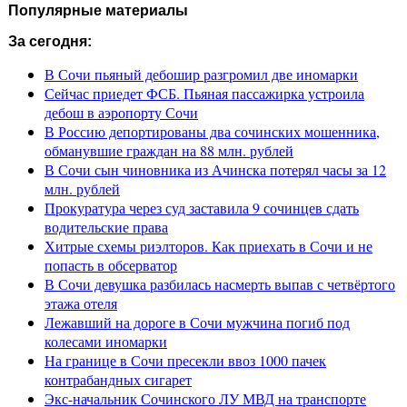
Популярные материалы
За сегодня:
В Сочи пьяный дебошир разгромил две иномарки
Сейчас приедет ФСБ. Пьяная пассажирка устроила
дебош в аэропорту Сочи
В Россию депортированы два сочинских мошенника,
обманувшие граждан на 88 млн. рублей
В Сочи сын чиновника из Ачинска потерял часы за 12
млн. рублей
Прокуратура через суд заставила 9 сочинцев сдать
водительские права
Хитрые схемы риэлторов. Как приехать в Сочи и не
попасть в обсерватор
В Сочи девушка разбилась насмерть выпав с четвёртого
этажа отеля
Лежавший на дороге в Сочи мужчина погиб под
колесами иномарки
На границе в Сочи пресекли ввоз 1000 пачек
контрабандных сигарет
Экс-начальник Сочинского ЛУ МВД на транспорте