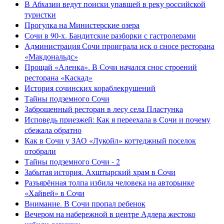
В Абхазии ведут поиски упавшей в реку российской
туристки
Прогулка на Министерские озера
Сочи в 90-х. Бандитские разборки с гастролерами
Администрация Сочи проиграла иск о сносе ресторана
«Макдональдс»
Прощай «Аленка». В Сочи начался снос строений
ресторана «Каскад»
История сочинских кораблекрушений
Тайны подземного Сочи
Заброшенный ресторан в лесу села Пластунка
Исповедь приезжей: Как я переехала в Сочи и почему
сбежала обратно
Как в Сочи у ЗАО «Лукойл» коттеджный поселок
отобрали
Тайны подземного Сочи - 2
Забытая история. Ахштырский храм в Сочи
Разъярённая толпа избила человека на авторынке
«Хайвей» в Сочи
Внимание. В Сочи пропал ребенок
Вечером на набережной в центре Адлера жестоко