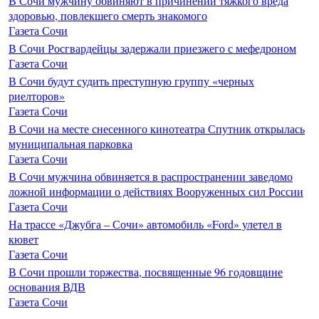
В Сочи мужчину обвиняют в причинении тяжкого вреда
здоровью, повлекшего смерть знакомого
Газета Сочи
В Сочи Росгвардейцы задержали приезжего с мефедроном
Газета Сочи
В Сочи будут судить преступную группу «черных
риелторов»
Газета Сочи
В Сочи на месте снесенного кинотеатра Спутник открылась
муниципальная парковка
Газета Сочи
В Сочи мужчина обвиняется в распространении заведомо
ложной информации о действиях Вооруженных сил России
Газета Сочи
На трассе «Джубга – Сочи» автомобиль «Ford» улетел в
кювет
Газета Сочи
В Сочи прошли торжества, посвященные 96 годовщине
основания ВДВ
Газета Сочи