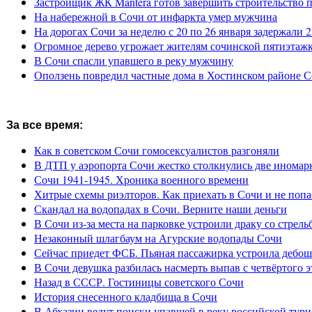
Застройщик ЖК Mantera готов завершить строительство 
На набережной в Сочи от инфаркта умер мужчина
На дорогах Сочи за неделю с 20 по 26 января задержали 
Огромное дерево угрожает жителям сочинской пятиэтаж
В Сочи спасли упавшего в реку мужчину
Оползень повредил частные дома в Хостинском районе 
За все время:
Как в советском Сочи гомосексуалистов разгоняли
В ДТП у аэропорта Сочи жестко столкнулись две иномар
Сочи 1941-1945. Хроника военного времени
Хитрые схемы риэлторов. Как приехать в Сочи и не попа
Скандал на водопадах в Сочи. Верните наши деньги
В Сочи из-за места на парковке устроили драку со стрель
Незаконный шлагбаум на Агурские водопады Сочи
Сейчас приедет ФСБ. Пьяная пассажирка устроила дебош
В Сочи девушка разбилась насмерть выпав с четвёртого э
Назад в СССР. Гостиницы советского Сочи
История снесенного кладбища в Сочи
В Абхазии ведут поиски упавшей в реку российской тури