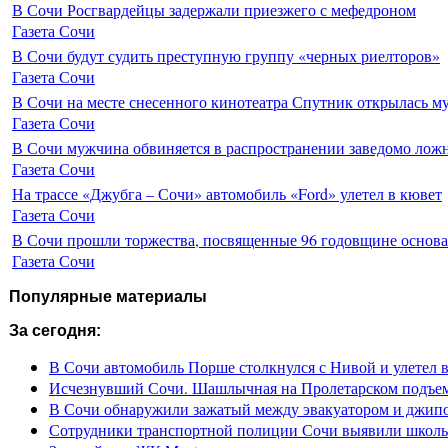
В Сочи Росгвардейцы задержали приезжего с мефедроном
Газета Сочи
В Сочи будут судить преступную группу «черных риелторов»
Газета Сочи
В Сочи на месте снесенного кинотеатра Спутник открылась м
Газета Сочи
В Сочи мужчина обвиняется в распространении заведомо лож
Газета Сочи
На трассе «Джубга – Сочи» автомобиль «Ford» улетел в кювет
Газета Сочи
В Сочи прошли торжества, посвященные 96 годовщине основ
Газета Сочи
Популярные материалы
За сегодня:
В Сочи автомобиль Порше столкнулся с Нивой и улетел 
Исчезнувший Сочи. Шашлычная на Пролетарском подъе
В Сочи обнаружили зажатый между эвакуатором и джип
Сотрудники транспортной полиции Сочи выявили школьн