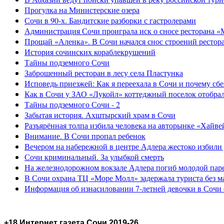
Прогулка на Министерские озера
Сочи в 90-х. Бандитские разборки с гастролерами
Администрация Сочи проиграла иск о сносе ресторана «
Прощай «Аленка». В Сочи начался снос строений рестор
История сочинских кораблекрушений
Тайны подземного Сочи
Заброшенный ресторан в лесу села Пластунка
Исповедь приезжей: Как я переехала в Сочи и почему сб
Как в Сочи у ЗАО «Лукойл» коттеджный поселок отобра
Тайны подземного Сочи - 2
Забытая история. Ахштырский храм в Сочи
Разъярённая толпа избила человека на авторынке «Хайве
Внимание. В Сочи пропал ребенок
Вечером на набережной в центре Адлера жестоко избили
Сочи криминальный. За улыбкой смерть
На железнодорожном вокзале Адлера погиб молодой пар
В Сочи охрана ТЦ «Море Молл» задержала туриста без м
Информация об изнасиловании 7-летней девочки в Сочи 
+18 Интернет газета Сочи 2019-26