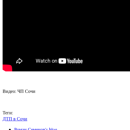
Видео: ЧП Сочи
Теги:
ДТП в Сочи
Роман Семенов's blog