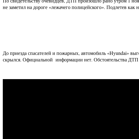
По свидетельству очевидцев, ДТП произошло рано утром 1 ноя
не заметил на дороге «лежачего полицейского». Подлетев как 
До приезда спасателей и пожарных, автомобиль «Hyundai» выг
скрылся. Официальной информации нет. Обстоятельства ДТП