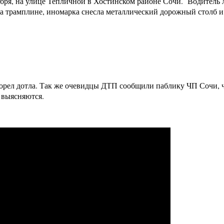
бря, на улице Тепличной в Хостинском районе Сочи. Водитель л
на трамплине, иномарка снесла металлический дорожный столб и 
орел дотла. Так же очевидцы ДТП сообщили паблику ЧП Сочи, ч
 выясняются.