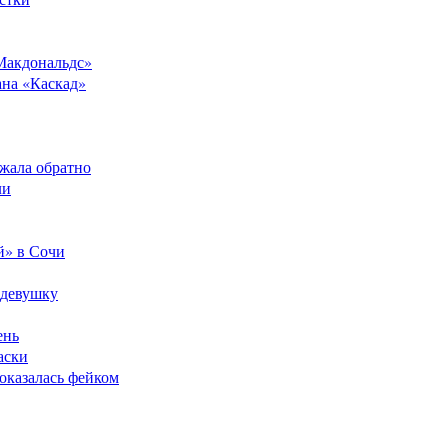
Макдональдс»
ана «Каскад»
ежала обратно
ли
й» в Сочи
 девушку
ень
аски
оказалась фейком