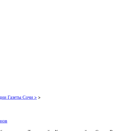
ции Газеты Сочи >
>
енов