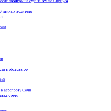
после проигрыша суда за землю Сириуса
23 пьяных водителя
ки
Сочи
ки
сть в обсерватор
бой
 в аэропорту Сочи
тажа отеля
стки