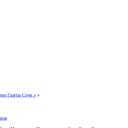
ции Газеты Сочи >
>
енов