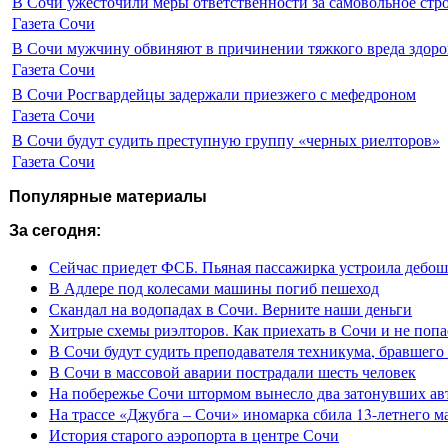
В Сочи ужесточили меры ответственности за самовольное стр
Газета Сочи
В Сочи мужчину обвиняют в причинении тяжкого вреда здоро
Газета Сочи
В Сочи Росгвардейцы задержали приезжего с мефедроном
Газета Сочи
В Сочи будут судить преступную группу «черных риелторов»
Газета Сочи
Популярные материалы
За сегодня:
Сейчас приедет ФСБ. Пьяная пассажирка устроила дебош
В Адлере под колесами машины погиб пешеход
Скандал на водопадах в Сочи. Верните наши деньги
Хитрые схемы риэлторов. Как приехать в Сочи и не попа
В Сочи будут судить преподавателя техникума, бравшего 
В Сочи в массовой аварии пострадали шесть человек
На побережье Сочи штормом вынесло два затонувших ав
На трассе «Джубга – Сочи» иномарка сбила 13-летнего м
История старого аэропорта в центре Сочи