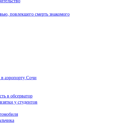
оительство
вью, повлекшего смерть знакомого
 в аэропорту Сочи
сть в обсерватор
взятки у студентов
томобиля
альчика