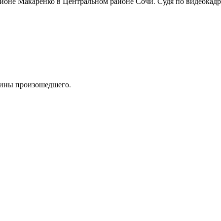
айоне Макаренко в Центральном районе Сочи. Судя по видеокадр
чины произошедшего.