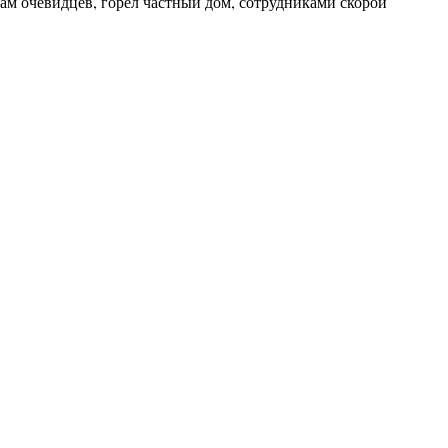
ам очевидцев, горел частный дом, сотрудниками скорой