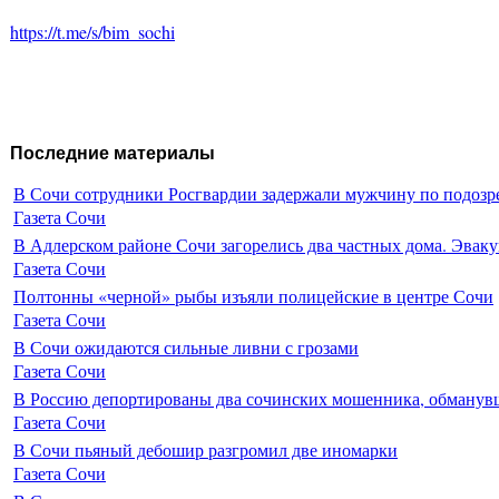
https://t.me/s/bim_sochi
Последние материалы
В Сочи сотрудники Росгвардии задержали мужчину по подозр
Газета Сочи
В Адлерском районе Сочи загорелись два частных дома. Эваку
Газета Сочи
Полтонны «черной» рыбы изъяли полицейские в центре Сочи
Газета Сочи
В Сочи ожидаются сильные ливни с грозами
Газета Сочи
В Россию депортированы два сочинских мошенника, обманувш
Газета Сочи
В Сочи пьяный дебошир разгромил две иномарки
Газета Сочи