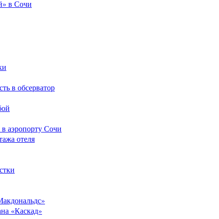
й» в Сочи
ки
сть в обсерватор
бой
 в аэропорту Сочи
тажа отеля
стки
Макдональдс»
ана «Каскад»