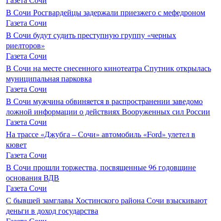
В Сочи Росгвардейцы задержали приезжего с мефедроном
Газета Сочи
В Сочи будут судить преступную группу «черных
риелторов»
Газета Сочи
В Сочи на месте снесенного кинотеатра Спутник открылась
муниципальная парковка
Газета Сочи
В Сочи мужчина обвиняется в распространении заведомо
ложной информации о действиях Вооруженных сил России
Газета Сочи
На трассе «Джубга – Сочи» автомобиль «Ford» улетел в
кювет
Газета Сочи
В Сочи прошли торжества, посвященные 96 годовщине
основания ВДВ
Газета Сочи
С бывшей замглавы Хостинского района Сочи взыскивают
деньги в доход государства
Газета Сочи