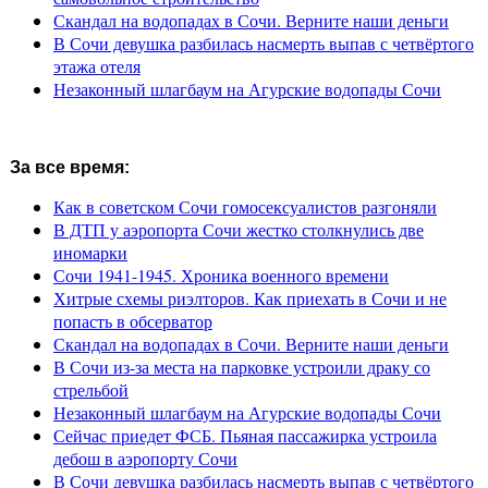
Скандал на водопадах в Сочи. Верните наши деньги
В Сочи девушка разбилась насмерть выпав с четвёртого
этажа отеля
Незаконный шлагбаум на Агурские водопады Сочи
За все время:
Как в советском Сочи гомосексуалистов разгоняли
В ДТП у аэропорта Сочи жестко столкнулись две
иномарки
Сочи 1941-1945. Хроника военного времени
Хитрые схемы риэлторов. Как приехать в Сочи и не
попасть в обсерватор
Скандал на водопадах в Сочи. Верните наши деньги
В Сочи из-за места на парковке устроили драку со
стрельбой
Незаконный шлагбаум на Агурские водопады Сочи
Сейчас приедет ФСБ. Пьяная пассажирка устроила
дебош в аэропорту Сочи
В Сочи девушка разбилась насмерть выпав с четвёртого