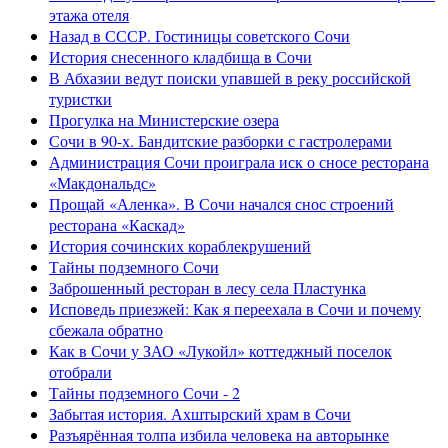
этажа отеля
Назад в СССР. Гостиницы советского Сочи
История снесенного кладбища в Сочи
В Абхазии ведут поиски упавшей в реку российской
туристки
Прогулка на Министерские озера
Сочи в 90-х. Бандитские разборки с гастролерами
Администрация Сочи проиграла иск о сносе ресторана
«Макдональдс»
Прощай «Аленка». В Сочи начался снос строений
ресторана «Каскад»
История сочинских кораблекрушений
Тайны подземного Сочи
Заброшенный ресторан в лесу села Пластунка
Исповедь приезжей: Как я переехала в Сочи и почему
сбежала обратно
Как в Сочи у ЗАО «Лукойл» коттеджный поселок
отобрали
Тайны подземного Сочи - 2
Забытая история. Ахштырский храм в Сочи
Разъярённая толпа избила человека на авторынке