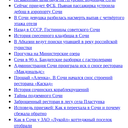
Сейчас приедет ФСБ. Пьяная пассажирка устроила
дебош в аэропорту Сочи
В Сочи девушка разбилась насмерть выпав с четвёртого
этажа отеля
Назад в СССР. Гостиницы советского Сочи
История снесенного кладбища в Сочи
В Абхазии ведут поиски упавшей в реку российской
туристки
Прогулка на Министерские озера
Сочи в 90-х. Бандитские разборки с гастролерами
Администрация Сочи проиграла иск о сносе ресторана
«Макдональдс»
Прощай «Аленка». В Сочи начался снос строений
ресторана «Каскад»
История сочинских кораблекрушений
Тайны подземного Сочи
Заброшенный ресторан в лесу села Пластунка
Исповедь приезжей: Как я переехала в Сочи и почему
сбежала обратно
Как в Сочи у ЗАО «Лукойл» коттеджный поселок
отобрали