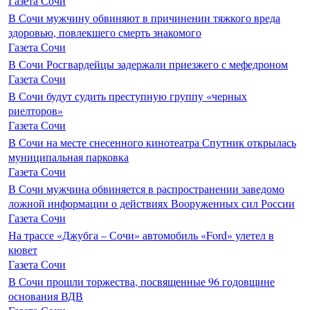
Газета Сочи
В Сочи мужчину обвиняют в причинении тяжкого вреда
здоровью, повлекшего смерть знакомого
Газета Сочи
В Сочи Росгвардейцы задержали приезжего с мефедроном
Газета Сочи
В Сочи будут судить преступную группу «черных
риелторов»
Газета Сочи
В Сочи на месте снесенного кинотеатра Спутник открылась
муниципальная парковка
Газета Сочи
В Сочи мужчина обвиняется в распространении заведомо
ложной информации о действиях Вооруженных сил России
Газета Сочи
На трассе «Джубга – Сочи» автомобиль «Ford» улетел в
кювет
Газета Сочи
В Сочи прошли торжества, посвященные 96 годовщине
основания ВДВ