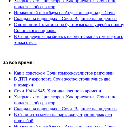
Хитрые схемы риэлторов. Как приехать в Сочи и не
попасть в обсерватор
Незаконный шлагбаум на Агурские водопады Сочи
Скандал на водопадах в Сочи. Верните наши деньги
С компании Потанина требуют взыскать ущерб в пользу
Сочинского нацпарка
В Сочи девушка разбилась насмерть выпав с четвёртого
этажа отеля
За все время:
Как в советском Сочи гомосексуалистов разгоняли
В ДТП у аэропорта Сочи жестко столкнулись две
иномарки
Сочи 1941-1945. Хроника военного времени
Хитрые схемы риэлторов. Как приехать в Сочи и не
попасть в обсерватор
Скандал на водопадах в Сочи. Верните наши деньги
В Сочи из-за места на парковке устроили драку со
стрельбой
Незаконный шлагбаум на Агурские водопады Сочи