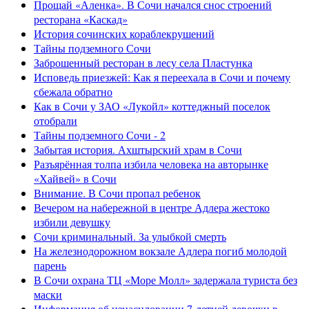
Прощай «Аленка». В Сочи начался снос строений
ресторана «Каскад»
История сочинских кораблекрушений
Тайны подземного Сочи
Заброшенный ресторан в лесу села Пластунка
Исповедь приезжей: Как я переехала в Сочи и почему
сбежала обратно
Как в Сочи у ЗАО «Лукойл» коттеджный поселок
отобрали
Тайны подземного Сочи - 2
Забытая история. Ахштырский храм в Сочи
Разъярённая толпа избила человека на авторынке
«Хайвей» в Сочи
Внимание. В Сочи пропал ребенок
Вечером на набережной в центре Адлера жестоко
избили девушку
Сочи криминальный. За улыбкой смерть
На железнодорожном вокзале Адлера погиб молодой
парень
В Сочи охрана ТЦ «Море Молл» задержала туриста без
маски
Информация об изнасиловании 7-летней девочки в