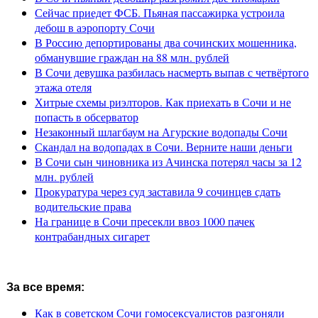
Сейчас приедет ФСБ. Пьяная пассажирка устроила
дебош в аэропорту Сочи
В Россию депортированы два сочинских мошенника,
обманувшие граждан на 88 млн. рублей
В Сочи девушка разбилась насмерть выпав с четвёртого
этажа отеля
Хитрые схемы риэлторов. Как приехать в Сочи и не
попасть в обсерватор
Незаконный шлагбаум на Агурские водопады Сочи
Скандал на водопадах в Сочи. Верните наши деньги
В Сочи сын чиновника из Ачинска потерял часы за 12
млн. рублей
Прокуратура через суд заставила 9 сочинцев сдать
водительские права
На границе в Сочи пресекли ввоз 1000 пачек
контрабандных сигарет
За все время:
Как в советском Сочи гомосексуалистов разгоняли