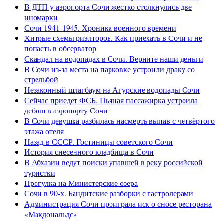
В ДТП у аэропорта Сочи жестко столкнулись две
иномарки
Сочи 1941-1945. Хроника военного времени
Хитрые схемы риэлторов. Как приехать в Сочи и не
попасть в обсерватор
Скандал на водопадах в Сочи. Верните наши деньги
В Сочи из-за места на парковке устроили драку со
стрельбой
Незаконный шлагбаум на Агурские водопады Сочи
Сейчас приедет ФСБ. Пьяная пассажирка устроила
дебош в аэропорту Сочи
В Сочи девушка разбилась насмерть выпав с четвёртого
этажа отеля
Назад в СССР. Гостиницы советского Сочи
История снесенного кладбища в Сочи
В Абхазии ведут поиски упавшей в реку российской
туристки
Прогулка на Министерские озера
Сочи в 90-х. Бандитские разборки с гастролерами
Администрация Сочи проиграла иск о сносе ресторана
«Макдональдс»