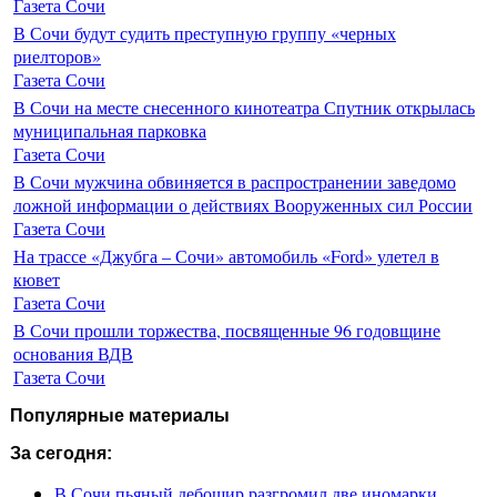
Газета Сочи
В Сочи будут судить преступную группу «черных
риелторов»
Газета Сочи
В Сочи на месте снесенного кинотеатра Спутник открылась
муниципальная парковка
Газета Сочи
В Сочи мужчина обвиняется в распространении заведомо
ложной информации о действиях Вооруженных сил России
Газета Сочи
На трассе «Джубга – Сочи» автомобиль «Ford» улетел в
кювет
Газета Сочи
В Сочи прошли торжества, посвященные 96 годовщине
основания ВДВ
Газета Сочи
Популярные материалы
За сегодня:
В Сочи пьяный дебошир разгромил две иномарки