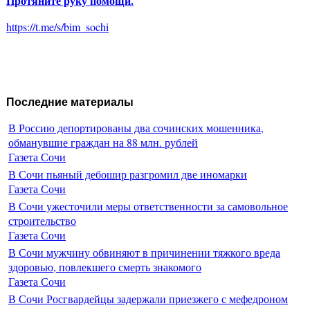
Протяните руку помощи.
https://t.me/s/bim_sochi
Последние материалы
В Россию депортированы два сочинских мошенника,
обманувшие граждан на 88 млн. рублей
Газета Сочи
В Сочи пьяный дебошир разгромил две иномарки
Газета Сочи
В Сочи ужесточили меры ответственности за самовольное
строительство
Газета Сочи
В Сочи мужчину обвиняют в причинении тяжкого вреда
здоровью, повлекшего смерть знакомого
Газета Сочи
В Сочи Росгвардейцы задержали приезжего с мефедроном