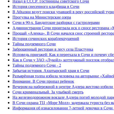
Назад в СССР. Гостиницы советского Сочи
История снесенного кладбища в Сочи
В Абхазии ведут поиски упавшей в реку российской тури
Прогулка на Министерские озера
Сочи в 90-х. Бандитские разборки с гастролерами
Администрация Сочи проиграла иск о сносе ресторана «
Прощай «Аленка». В Сочи начался снос строений рестор
История сочинских кораблекрушений
Тайны подземного Сочи
Заброшенный ресторан в лесу села Пластунка
Исповедь приезжей: Как я переехала в Сочи и почему сб
Как в Сочи у ЗАО «Лукойл» коттеджный поселок отобра
Тайны подземного Сочи - 2
Забытая история. Ахштырский храм в Сочи
Разъярённая толпа избила человека на авторынке «Хайве
Внимание. В Сочи пропал ребенок
Вечером на набережной в центре Адлера жестоко избили
Сочи криминальный. За улыбкой смерть
На железнодорожном вокзале Адлера погиб молодой пар
В Сочи охрана ТЦ «Море Молл» задержала туриста без м
Информация об изнасиловании 7-летней девочки в Сочи 