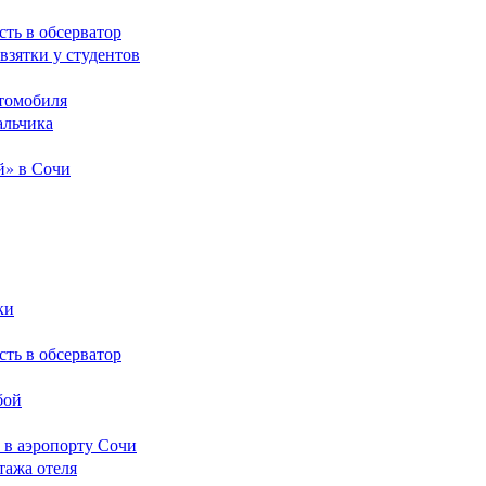
сть в обсерватор
взятки у студентов
томобиля
альчика
й» в Сочи
ки
сть в обсерватор
бой
 в аэропорту Сочи
тажа отеля