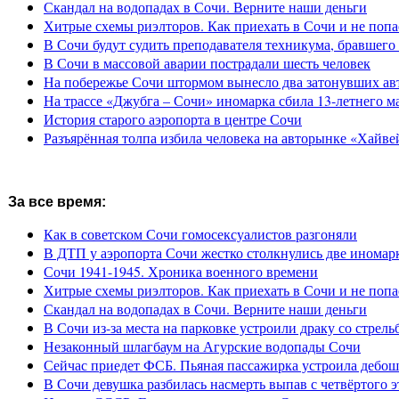
Скандал на водопадах в Сочи. Верните наши деньги
Хитрые схемы риэлторов. Как приехать в Сочи и не попа
В Сочи будут судить преподавателя техникума, бравшего 
В Сочи в массовой аварии пострадали шесть человек
На побережье Сочи штормом вынесло два затонувших ав
На трассе «Джубга – Сочи» иномарка сбила 13-летнего м
История старого аэропорта в центре Сочи
Разъярённая толпа избила человека на авторынке «Хайве
За все время:
Как в советском Сочи гомосексуалистов разгоняли
В ДТП у аэропорта Сочи жестко столкнулись две иномар
Сочи 1941-1945. Хроника военного времени
Хитрые схемы риэлторов. Как приехать в Сочи и не попа
Скандал на водопадах в Сочи. Верните наши деньги
В Сочи из-за места на парковке устроили драку со стрель
Незаконный шлагбаум на Агурские водопады Сочи
Сейчас приедет ФСБ. Пьяная пассажирка устроила дебош
В Сочи девушка разбилась насмерть выпав с четвёртого э