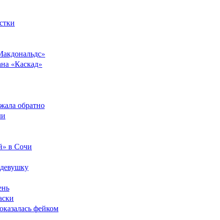
стки
Макдональдс»
ана «Каскад»
ежала обратно
ли
й» в Сочи
 девушку
ень
аски
оказалась фейком