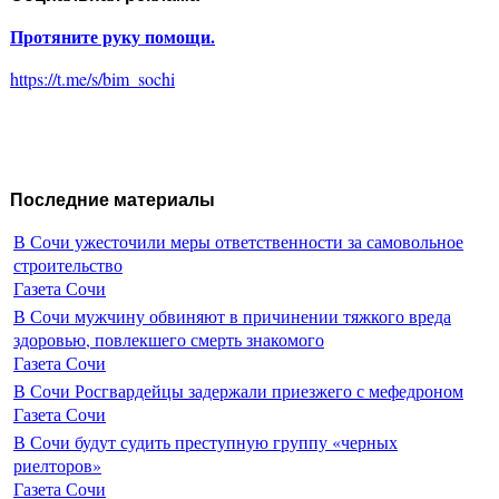
Протяните руку помощи.
https://t.me/s/bim_sochi
Последние материалы
В Сочи ужесточили меры ответственности за самовольное
строительство
Газета Сочи
В Сочи мужчину обвиняют в причинении тяжкого вреда
здоровью, повлекшего смерть знакомого
Газета Сочи
В Сочи Росгвардейцы задержали приезжего с мефедроном
Газета Сочи
В Сочи будут судить преступную группу «черных
риелторов»
Газета Сочи