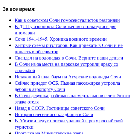
За все время:
Как в советском Сочи гомосексуалистов разгоняли
В ДТП у аэропорта Сочи жестко столкнулись две
иномарки
Сочи 1941-1945. Хроника военного времени
Хитрые схемы риэлторов. Как приехать в Сочи и не
попасть в обсерватор
Скандал на водопадах в Сочи. Верните наши деньги
В Сочи из-за места на парковке устроили драку со
стрельбой
Незаконный шлагбаум на Агурские водопады Сочи
Сейчас приедет ФСБ. Пьяная пассажирка устроила
дебош в аэропорту Сочи
В Сочи девушка разбилась насмерть выпав с четвёртого
этажа отеля
Назад в СССР. Гостиницы советского Сочи
История снесенного кладбища в Сочи
В Абхазии ведут поиски упавшей в реку российской
туристки
Прогулка на Министерские озера