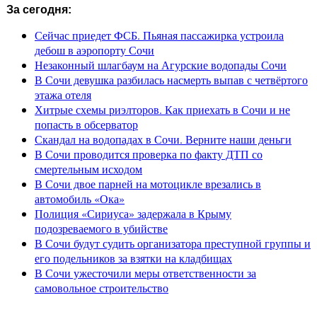
За сегодня:
Сейчас приедет ФСБ. Пьяная пассажирка устроила
дебош в аэропорту Сочи
Незаконный шлагбаум на Агурские водопады Сочи
В Сочи девушка разбилась насмерть выпав с четвёртого
этажа отеля
Хитрые схемы риэлторов. Как приехать в Сочи и не
попасть в обсерватор
Скандал на водопадах в Сочи. Верните наши деньги
В Сочи проводится проверка по факту ДТП со
смертельным исходом
В Сочи двое парней на мотоцикле врезались в
автомобиль «Ока»
Полиция «Сириуса» задержала в Крыму
подозреваемого в убийстве
В Сочи будут судить организатора преступной группы и
его подельников за взятки на кладбищах
В Сочи ужесточили меры ответственности за
самовольное строительство