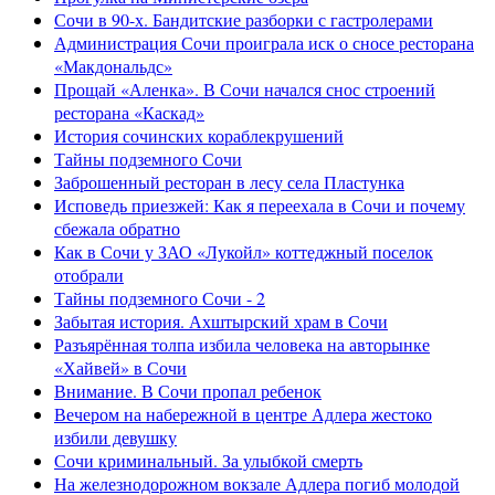
Сочи в 90-х. Бандитские разборки с гастролерами
Администрация Сочи проиграла иск о сносе ресторана
«Макдональдс»
Прощай «Аленка». В Сочи начался снос строений
ресторана «Каскад»
История сочинских кораблекрушений
Тайны подземного Сочи
Заброшенный ресторан в лесу села Пластунка
Исповедь приезжей: Как я переехала в Сочи и почему
сбежала обратно
Как в Сочи у ЗАО «Лукойл» коттеджный поселок
отобрали
Тайны подземного Сочи - 2
Забытая история. Ахштырский храм в Сочи
Разъярённая толпа избила человека на авторынке
«Хайвей» в Сочи
Внимание. В Сочи пропал ребенок
Вечером на набережной в центре Адлера жестоко
избили девушку
Сочи криминальный. За улыбкой смерть
На железнодорожном вокзале Адлера погиб молодой