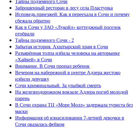
Тайны подземного Сочи
Заброшенный ресторан в лесу села Пластунка
Исповедь приезжей: Как я переехала в Сочи и почему
сбежала обратно
Как в Сочи у ЗАО «Лукойл» коттеджный поселок
отобрали
Тайны подземного Сочи - 2
Забытая история. Ахштырский храм в Сочи
Разъярённая толпа избила человека на авторынке
«Хайвей» в Сочи
Внимание. В Сочи пропал ребенок
Вечером на набережной в центре Адлера жестоко
избили девушку
Сочи криминальный. За улыбкой смерть
На железнодорожном вокзале Адлера погиб молодой
парень
В Сочи охрана ТЦ «Море Молл» задержала туриста без
маски
Информация об изнасиловании 7-летней девочки в
Сочи оказалась фейком