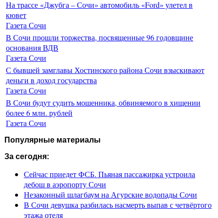
На трассе «Джубга – Сочи» автомобиль «Ford» улетел в
кювет
Газета Сочи
В Сочи прошли торжества, посвященные 96 годовщине
основания ВДВ
Газета Сочи
С бывшей замглавы Хостинского района Сочи взыскивают
деньги в доход государства
Газета Сочи
В Сочи будут судить мошенника, обвиняемого в хищении
более 6 млн. рублей
Газета Сочи
Популярные материалы
За сегодня:
Сейчас приедет ФСБ. Пьяная пассажирка устроила
дебош в аэропорту Сочи
Незаконный шлагбаум на Агурские водопады Сочи
В Сочи девушка разбилась насмерть выпав с четвёртого
этажа отеля