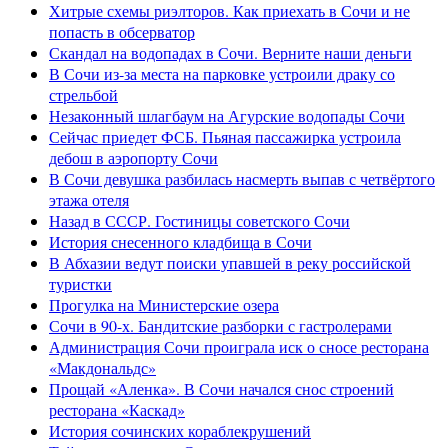
Хитрые схемы риэлторов. Как приехать в Сочи и не
попасть в обсерватор
Скандал на водопадах в Сочи. Верните наши деньги
В Сочи из-за места на парковке устроили драку со
стрельбой
Незаконный шлагбаум на Агурские водопады Сочи
Сейчас приедет ФСБ. Пьяная пассажирка устроила
дебош в аэропорту Сочи
В Сочи девушка разбилась насмерть выпав с четвёртого
этажа отеля
Назад в СССР. Гостиницы советского Сочи
История снесенного кладбища в Сочи
В Абхазии ведут поиски упавшей в реку российской
туристки
Прогулка на Министерские озера
Сочи в 90-х. Бандитские разборки с гастролерами
Администрация Сочи проиграла иск о сносе ресторана
«Макдональдс»
Прощай «Аленка». В Сочи начался снос строений
ресторана «Каскад»
История сочинских кораблекрушений