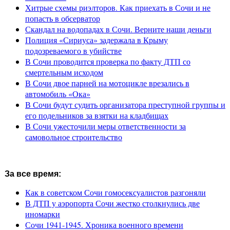
Хитрые схемы риэлторов. Как приехать в Сочи и не
попасть в обсерватор
Скандал на водопадах в Сочи. Верните наши деньги
Полиция «Сириуса» задержала в Крыму
подозреваемого в убийстве
В Сочи проводится проверка по факту ДТП со
смертельным исходом
В Сочи двое парней на мотоцикле врезались в
автомобиль «Ока»
В Сочи будут судить организатора преступной группы и
его подельников за взятки на кладбищах
В Сочи ужесточили меры ответственности за
самовольное строительство
За все время:
Как в советском Сочи гомосексуалистов разгоняли
В ДТП у аэропорта Сочи жестко столкнулись две
иномарки
Сочи 1941-1945. Хроника военного времени