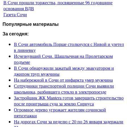
В Сочи прошли торжества, посвященные 96 годовщине
основания ВДВ
Газета Сочи
Популярные материалы
За сегодня:
В Сочи автомобиль Порше столкнулся с Нивой и улетел
в ливневку
Исчезнувший Сочи. Шашлычная на Пролетарском
подъеме
В Сочи обнаружили зажатый между эвакуатором и
джипом труп мужчины
На набережной в Сочи от инфаркта умер мужчина
Сотрудники транспортной полиции Сочи выявили
школьника, разбившего стекло в электропоезде
Застройщик ЖК Mantera готов завершить строительство
после проигрыша суда за землю Сириуса
Огромное дерево угрожает жителям сочинской
пятиэтажки
На дорогах Сочи за неделю с 20 по 26 января задержали