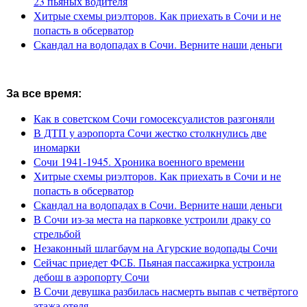
23 пьяных водителя
Хитрые схемы риэлторов. Как приехать в Сочи и не
попасть в обсерватор
Скандал на водопадах в Сочи. Верните наши деньги
За все время:
Как в советском Сочи гомосексуалистов разгоняли
В ДТП у аэропорта Сочи жестко столкнулись две
иномарки
Сочи 1941-1945. Хроника военного времени
Хитрые схемы риэлторов. Как приехать в Сочи и не
попасть в обсерватор
Скандал на водопадах в Сочи. Верните наши деньги
В Сочи из-за места на парковке устроили драку со
стрельбой
Незаконный шлагбаум на Агурские водопады Сочи
Сейчас приедет ФСБ. Пьяная пассажирка устроила
дебош в аэропорту Сочи
В Сочи девушка разбилась насмерть выпав с четвёртого
этажа отеля