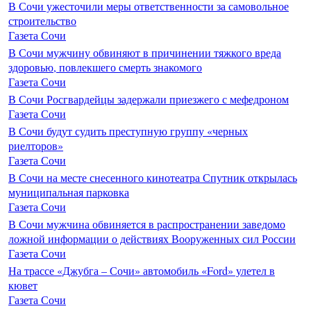
В Сочи ужесточили меры ответственности за самовольное
строительство
Газета Сочи
В Сочи мужчину обвиняют в причинении тяжкого вреда
здоровью, повлекшего смерть знакомого
Газета Сочи
В Сочи Росгвардейцы задержали приезжего с мефедроном
Газета Сочи
В Сочи будут судить преступную группу «черных
риелторов»
Газета Сочи
В Сочи на месте снесенного кинотеатра Спутник открылась
муниципальная парковка
Газета Сочи
В Сочи мужчина обвиняется в распространении заведомо
ложной информации о действиях Вооруженных сил России
Газета Сочи
На трассе «Джубга – Сочи» автомобиль «Ford» улетел в
кювет
Газета Сочи