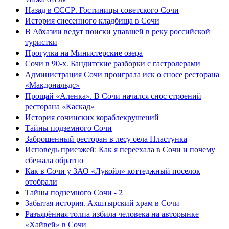
Назад в СССР. Гостиницы советского Сочи
История снесенного кладбища в Сочи
В Абхазии ведут поиски упавшей в реку российской
туристки
Прогулка на Министерские озера
Сочи в 90-х. Бандитские разборки с гастролерами
Администрация Сочи проиграла иск о сносе ресторана
«Макдональдс»
Прощай «Аленка». В Сочи начался снос строений
ресторана «Каскад»
История сочинских кораблекрушений
Тайны подземного Сочи
Заброшенный ресторан в лесу села Пластунка
Исповедь приезжей: Как я переехала в Сочи и почему
сбежала обратно
Как в Сочи у ЗАО «Лукойл» коттеджный поселок
отобрали
Тайны подземного Сочи - 2
Забытая история. Ахштырский храм в Сочи
Разъярённая толпа избила человека на авторынке
«Хайвей» в Сочи